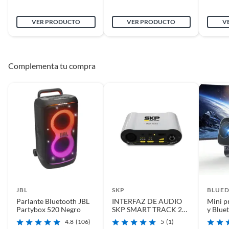
VER PRODUCTO
VER PRODUCTO
V
Modelo
DM03
Conectividad/conexió
UHF digital
Complementa tu compra
n
Compatible con
Otros
Color
Negro
Sensibilidad
-45dB±2db
JBL
SKP
BLUE
Segmento
Productividad
Parlante Bluetooth JBL
INTERFAZ DE AUDIO
Mini p
Partybox 520 Negro
SKP SMART TRACK 2
y Blue
SKP
portát
4.8
(106)
5
(1)
hogar
Garantía
6 meses