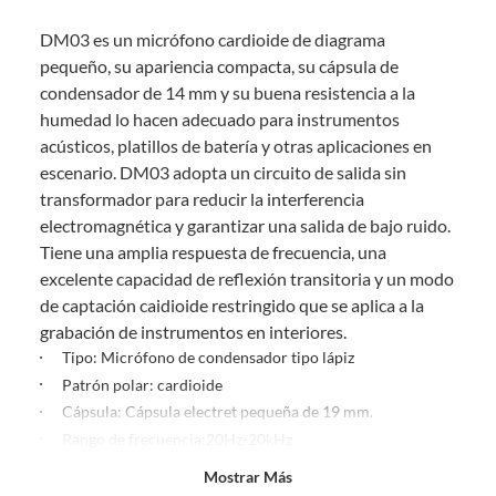
sin uso, tal como te lo entregamos. Ten en cuenta que lo debes haber
DM03 es un micrófono cardioide de diagrama
comprado por internet y que hay ciertas categorías que no tienen este
derecho:
pequeño, su apariencia compacta, su cápsula de
condensador de 14 mm y su buena resistencia a la
Productos que, por su naturaleza, no puedan ser devueltos,
humedad lo hacen adecuado para instrumentos
puedan deteriorarse o caducar con rapidez.
acústicos, platillos de batería y otras aplicaciones en
Confeccionados a la medida.
escenario. DM03 adopta un circuito de salida sin
De uso personal.
transformador para reducir la interferencia
En sodimac.cl te damos
30 días desde que recibes el producto
. Debe
electromagnética y garantizar una salida de bajo ruido.
estar en perfecto estado, con todas sus etiquetas y sin uso, tal como te lo
Tiene una amplia respuesta de frecuencia, una
entregamos.
excelente capacidad de reflexión transitoria y un modo
Productos digitales que se entregan a través de una descarga
de captación caidioide restringido que se aplica a la
electrónica, por ejemplo, cupones de experiencia o programas
grabación de instrumentos en interiores.
para el computador.
Tipo: Micrófono de condensador tipo lápiz
Productos a pedido o confeccionados a medida.
Patrón polar: cardioide
Productos que han sido informados como imperfectos, usados,
Cápsula: Cápsula electret pequeña de 19 mm.
reparados, abiertos, de segunda selección, remanufacturados o
Rango de frecuencia:20Hz-20kHz
con alguna deficiencia, que sean comprados en esa condición a
un precio reducido.
Sensibilidad:-45dB±2db
Mostrar Más
Alimentos, bebidas, medicamentos, suplementos alimenticios,
Impedancia de salida:≤20 ohmios