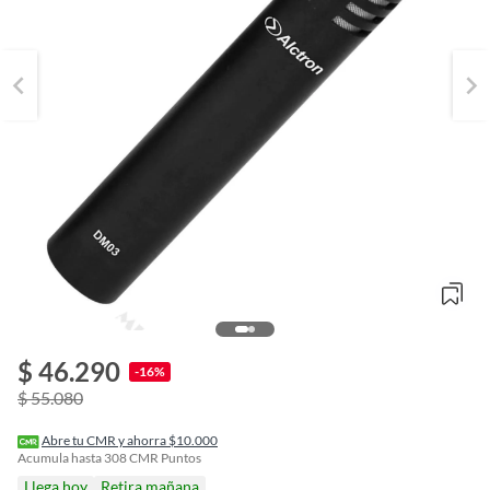
$ 46.290
o
-16%
f
$ 55.080
n
I
r
Abre tu CMR y ahorra $10.000
e
Acumula hasta
308
CMR Puntos
l
Llega hoy
Retira mañana