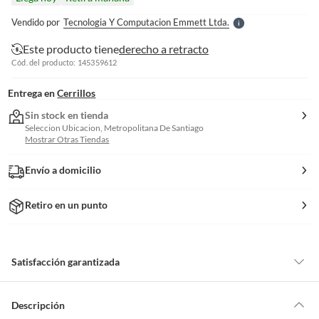
l
e
Vendido por
Tecnologia Y Computacion Emmett Ltda.
S
Este producto tiene
derecho a retracto
Cód. del producto: 145359612
Entrega en
Cerrillos
Sin stock en tienda
Seleccion Ubicacion, Metropolitana De Santiago
Mostrar Otras Tiendas
Envío a domicilio
Retiro en un punto
Satisfacción garantizada
Por ley, tienes hasta
10 días para devolver un producto
si te arrepientes
de la compra.
Descripción
Debe estar en perfecto estado, con todas sus etiquetas, sellos intactos y