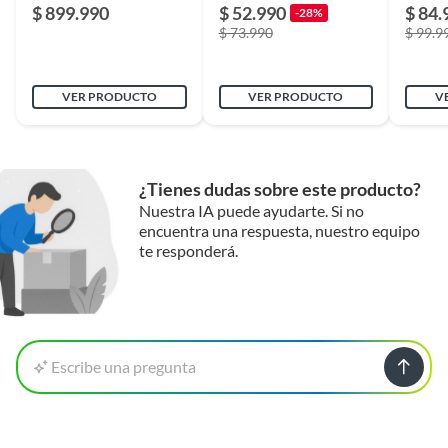
$ 899.990
$ 52.990
$ 84.
-28%
$ 73.990
$ 99.9
VER PRODUCTO
VER PRODUCTO
V
¿Tienes dudas sobre este producto?
Nuestra IA puede ayudarte. Si no
encuentra una respuesta, nuestro equipo
te responderá.
Escribe una pregunta