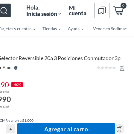
0
Hola
,
Mi
cuenta
Inicia sesión
Tarjetas y cuentas
Tiendas
Ayuda
Vende en Sodimac
o
f
n
I
r
e
Selector Reversible 20a 3 Posiciones Conmutador 3p
l
l
e
(0)
r
Ature
S
990
-40%
or cm)
990
or cm)
 CMR y ahorra $1.000
Agregar al carro
+