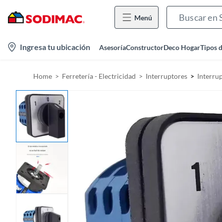
Menú
l
Ingresa tu ubicación
Asesoría
Constructor
Deco Hogar
Tipos 
o
c
Home
Ferretería - Electricidad
Interruptores
Interru
a
t
i
o
n
-
i
c
o
n