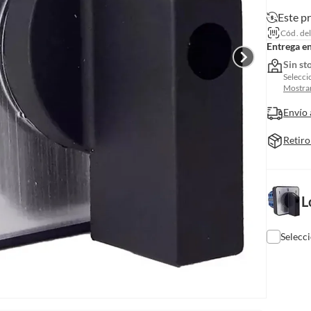
Este p
Cód. de
Entrega e
Sin st
Selecci
Mostrar
Envío 
Retiro
L
Selecc