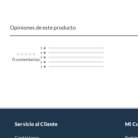
Opiniones de este producto
5
4
3
0
comentarios
2
1
Servicio al Cliente
Mi C
Contáctanos
Regist