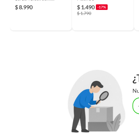
Armado Matixgo
$ 8.990
$ 1.490
-17%
$ 1.790
¿
Nu