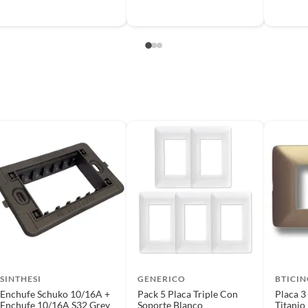
SINTHESI
GENERICO
BTICI
Enchufe Schuko 10/16A +
Pack 5 Placa Triple Con
Placa 3
Enchufe 10/16A S32 Grey
Soporte Blanco
Titanio