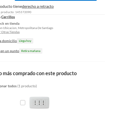
roducto tiene
derecho a retracto
l producto: 145372090
n
Cerrillos
ock en tienda
on Ubicacion, Metropolitana De Santiago
 Otras Tiendas
a domicilio
Llega hoy
 en un punto
Retira mañana
o más comprado con este producto
ionar todos
(1 producto)