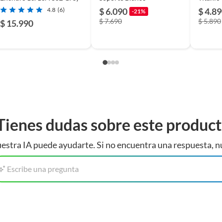
4.8
(6)
$ 6.090
$ 4.8
-21%
$ 7.690
$ 5.890
$ 15.990
Tienes dudas sobre este produc
estra IA puede ayudarte. Si no encuentra una respuesta, n
Escribe una pregunta