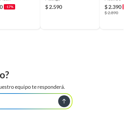
90
$ 2.590
$ 2.390
-17%
-17%
$ 2.890
to?
uestro equipo te responderá.