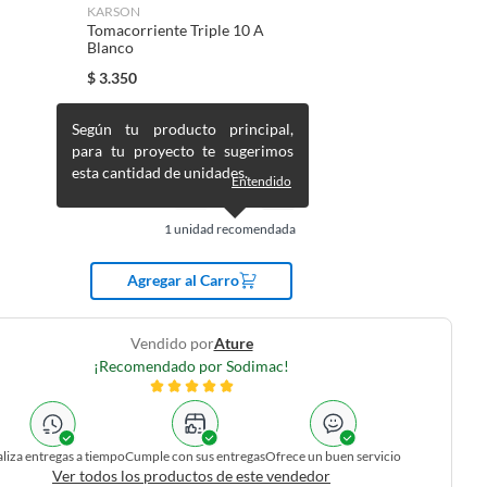
KARSON
Tomacorriente Triple 10 A
Blanco
$
3.350
Según tu producto principal,
para tu proyecto te sugerimos
esta cantidad de unidades.
Entendido
1
unidad recomendada
Agregar al Carro
Vendido por
Ature
¡Recomendado por Sodimac!
liza entregas a tiempo
Cumple con sus entregas
Ofrece un buen servicio
Ver todos los productos de este vendedor