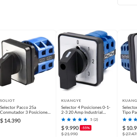
ptor simple
ida
l
SOLIOT
KUANGYE
KUANG
Selector Pacco 25a
Selector 4 Posiciones 0-1-
Selecto
Conmutador 3 Posiciones
2-3 20 Amp Industrial
Tipo P
1-0-2
Switch 2p
3p
$ 14.390
5
(2)
l
$ 9.990
$ 10.
-55%
$ 21.990
$ 27.47