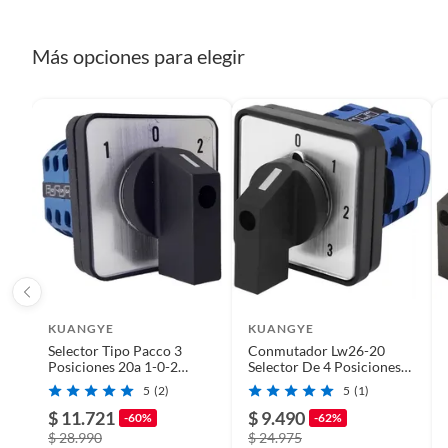
Plantas.
Tipo de divisor
Interru
De uso personal.
Más opciones para elegir
Material
Poliam
Modelo
Genera
Color
Negro
Voltaje
440V
KUANGYE
KUANGYE
Amperaje
20A
Selector Tipo Pacco 3
Conmutador Lw26-20
Posiciones 20a 1-0-2
Selector De 4 Posiciones
Conmutador 3polos
550v 20a
5
(2)
5
(1)
Línea
Genera
$ 11.721
$ 9.490
-60%
-62%
$ 28.990
$ 24.975