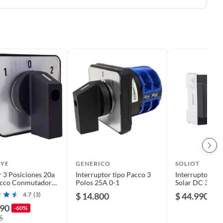
YE
GENERICO
SOLIOT
r 3 Posiciones 20a
Interruptor tipo Pacco 3
Interruptor De
acco Conmutador
Polos 25A 0-1
Solar DC 32A 
4.7
(3)
$ 14.800
$ 44.990
990
-60%
5