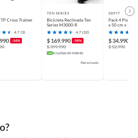
TEN SERIES
SDFIT
a TP Cross Trainer
Bicicleta Reclinada Ten
Pack 4 Pisos d
Series M3000-R
x 50 cm x 15 
4.7
(3)
4.7
(32)
.990
$ 169.990
$ 34.990
-34%
-58%
-3
990
$ 399.990
$ 52.990
6
cuotas sin interés
Patrocinado
to?