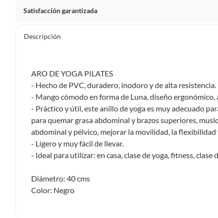
Satisfacción garantizada
Por ley, tienes hasta
10 días para devolver un producto
si
Descripción
Debe estar en perfecto estado, con todas sus etiquetas, sell
en cuenta que lo debes haber comprado por internet y que 
Productos que, por su naturaleza, no puedan ser devueltos, pu
ARO DE YOGA PILATES
Confeccionados a la medida.
- Hecho de PVC, duradero, inodoro y de alta resistencia. E
De uso personal.
- Mango cómodo en forma de Luna, diseño ergonómico, a
- Práctico y útil, este anillo de yoga es muy adecuado para
En sodimac.cl te damos
30 días desde que recibes el prod
para quemar grasa abdominal y brazos superiores, muslos
etiquetas y sin uso, tal como te lo entregamos.
abdominal y pélvico, mejorar la movilidad, la flexibilidad y
Productos digitales que se entregan a través de una desc
- Ligero y muy fácil de llevar.
programas para el computador.
- Ideal para utilizar: en casa, clase de yoga, fitness, clase
Productos a pedido o confeccionados a medida.
Productos que han sido informados como imperfectos, 
Diámetro: 40 cms
remanufacturados o con alguna deficiencia, que sean comprado
Color: Negro
Alimentos, bebidas, medicamentos, suplementos alimenticios, v
Pinturas de un color a solicitud.