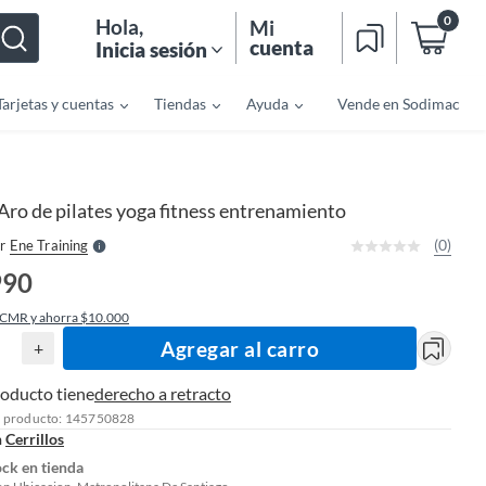
0
Hola
,
Mi
cuenta
Inicia sesión
Tarjetas y cuentas
Tiendas
Ayuda
Vende en Sodimac
o
f
n
I
r
e
Aro de pilates yoga fitness entrenamiento
l
l
e
(0)
r
Ene Training
S
990
 CMR y ahorra $10.000
Agregar al carro
+
roducto tiene
derecho a retracto
l producto: 145750828
n
Cerrillos
ock en tienda