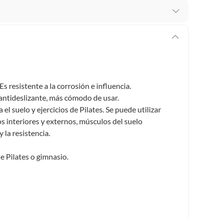
 te arrepientes de la compra.
os intactos y sin uso, tal como te lo entregamos. Ten
hay ciertas categorías que no tienen este derecho:
edan deteriorarse o caducar con rapidez.
s resistente a la corrosión e influencia.
ntideslizante, más cómodo de usar.
 el suelo y ejercicios de Pilates. Se puede utilizar
ucto
. Debe estar en perfecto estado, con todas sus
 interiores y externos, músculos del suelo
 la resistencia.
arga electrónica, por ejemplo, cupones de experiencia o
 de Pilates o gimnasio.
usados, reparados, abiertos, de segunda selección,
s en esa condición a un precio reducido.
itaminas, entre otros análogos.