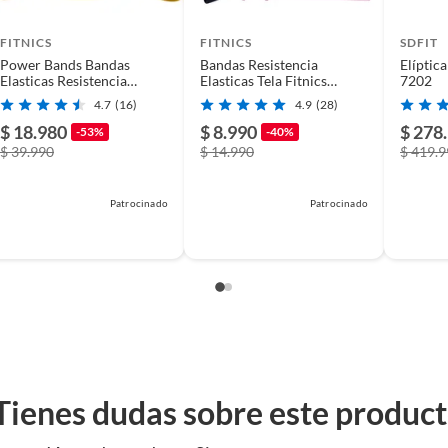
FITNICS
FITNICS
SDFIT
Power Bands Bandas
Bandas Resistencia
Elíptic
Elasticas Resistencia
Elasticas Tela Fitnics
7202
Fitnics Set 5 Latex
Ejercicio Set X 4
4.7
(16)
4.9
(28)
$ 18.980
$ 8.990
$ 278
-53%
-40%
$ 39.990
$ 14.990
$ 419.
Patrocinado
Patrocinado
Tienes dudas sobre este produc