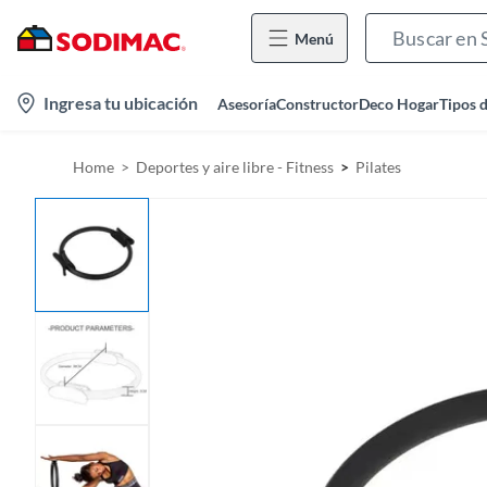
Menú
l
Ingresa tu ubicación
Asesoría
Constructor
Deco Hogar
Tipos 
o
c
Home
Deportes y aire libre - Fitness
Pilates
a
t
i
o
n
-
i
c
o
n