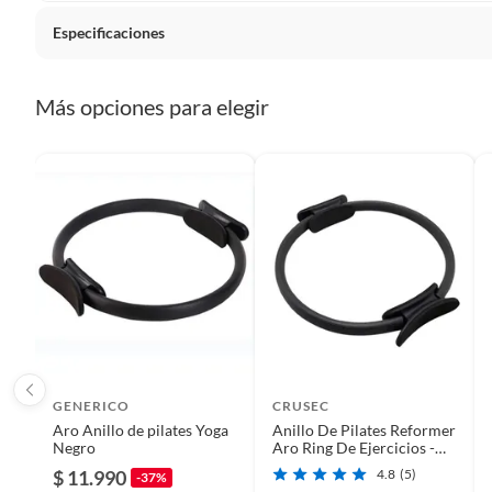
Plantas.
Especificaciones
De uso personal.
Detalle de la Condición
Solo fal
Más opciones para elegir
País de origen
China
Detalle de la garantía
FALLA 
Condicion del producto
Nuevo
Requiere Serial Number
No
GENERICO
CRUSEC
Aro Anillo de pilates Yoga
Anillo De Pilates Reformer
Tipo de accesorio de entrenamiento
Aros de
Negro
Aro Ring De Ejercicios -
Negro
$ 11.990
4.8
(5)
-37%