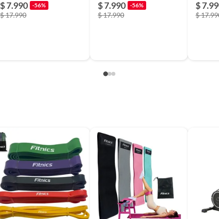
$ 7.990
$ 7.990
$ 7.9
-56%
-56%
$ 17.990
$ 17.990
$ 17.99
de pilates
s