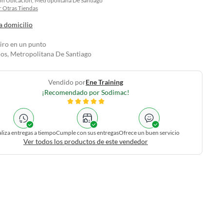
on Ubicacion, Metropolitana De Santiago
 Otras Tiendas
a domicilio
tiro en un punto
los, Metropolitana De Santiago
Vendido por
Ene Training
¡Recomendado por Sodimac!
liza entregas a tiempo
Cumple con sus entregas
Ofrece un buen servicio
Ver todos los productos de este vendedor