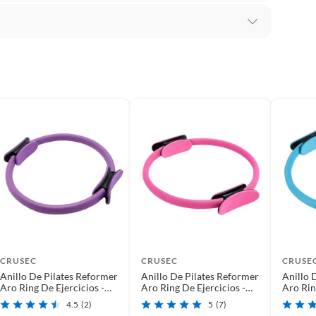
la de fabrica
DE FABRICA
CRUSEC
CRUSEC
CRUSE
Anillo De Pilates Reformer
Anillo De Pilates Reformer
Anillo 
 pilates
Aro Ring De Ejercicios -
Aro Ring De Ejercicios -
Aro Rin
Morado
Rosado
Celeste
4.5
(2)
5
(7)