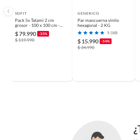
SDFIT
GENERICO
Pack 5x Tatami 2 cm
Par mancuerna vinilo
grosor - 100 x 100 cm -
hexagonal - 2 KG
Rojo / Azul
$ 79.990
5
(10)
-33%
$ 119.990
$ 15.990
-54%
$ 34.990
¿