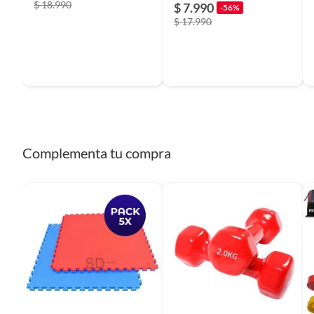
$ 18.990
$ 7.990
-56%
Cantidad de paquetes
1
$ 17.990
Modelo
Aro
Incluye
1 x aro 
Ancho
0,4 m
Complementa tu compra
Garantía
3 mese