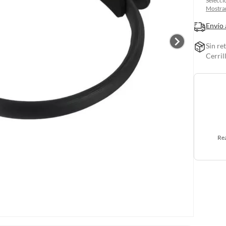
Selecci
Mostrar
Envío 
Sin re
Cerril
Rea