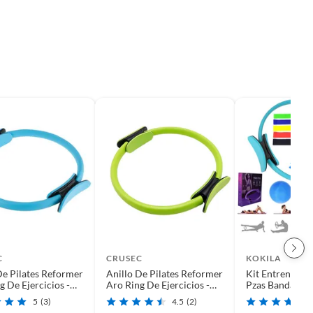
C
CRUSEC
KOKILA
De Pilates Reformer
Anillo De Pilates Reformer
Kit Entrenamie
g De Ejercicios -
Aro Ring De Ejercicios -
Pzas Bandas Elá
Verde
Pilates
5
(3)
4.5
(2)