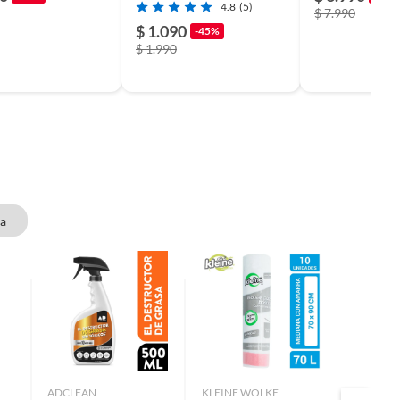
4.8
(5)
$ 7.990
$ 1.090
-45%
$ 1.990
na
ADCLEAN
KLEINE WOLKE
VIRUTE