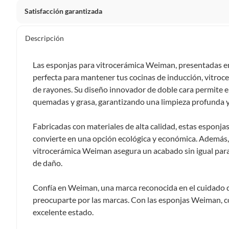
Satisfacción garantizada
Por ley, tienes hasta
10 días para devolver un producto
si
Descripción
Debe estar en perfecto estado, con todas sus etiquetas, sell
en cuenta que lo debes haber comprado por internet y que 
Las esponjas para vitrocerámica Weiman, presentadas en 
Productos que, por su naturaleza, no puedan ser devueltos, pu
perfecta para mantener tus cocinas de inducción, vitrocer
Confeccionados a la medida.
de rayones. Su diseño innovador de doble cara permite el
De uso personal.
quemadas y grasa, garantizando una limpieza profunda y
En sodimac.cl te damos
30 días desde que recibes el prod
Fabricadas con materiales de alta calidad, estas esponjas 
etiquetas y sin uso, tal como te lo entregamos.
convierte en una opción ecológica y económica. Además, 
Productos digitales que se entregan a través de una desc
vitrocerámica Weiman asegura un acabado sin igual para 
programas para el computador.
de daño.
Productos a pedido o confeccionados a medida.
Productos que han sido informados como imperfectos, 
Confía en Weiman, una marca reconocida en el cuidado del
remanufacturados o con alguna deficiencia, que sean comprado
preocuparte por las marcas. Con las esponjas Weiman, c
Alimentos, bebidas, medicamentos, suplementos alimenticios, v
excelente estado.
Pinturas de un color a solicitud.