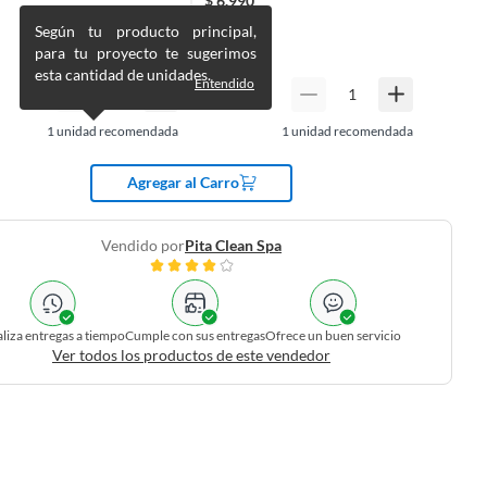
$
6.990
$
8.843
Según tu producto principal,
para tu proyecto te sugerimos
esta cantidad de unidades.
Entendido
1
unidad recomendada
1
unidad recomendada
Agregar al Carro
Vendido por
Pita Clean Spa
liza entregas a tiempo
Cumple con sus entregas
Ofrece un buen servicio
Ver todos los productos de este vendedor