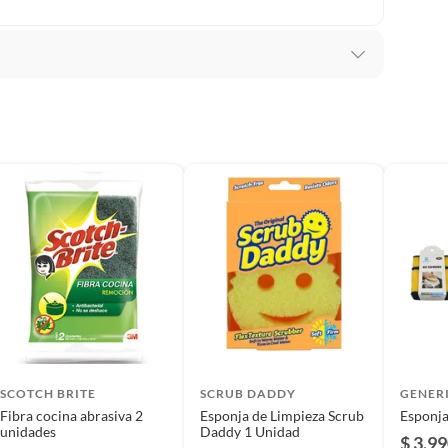
 Unidos
s
ca
QUIERE
SCOTCH BRITE
SCRUB DADDY
GENER
Fibra cocina abrasiva 2
Esponja de Limpieza Scrub
Esponja
ico
unidades
Daddy 1 Unidad
$ 3.9