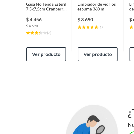
Gasa No Tejida Estéril
Limpiador de vidrios
Li
7,5x7,5cm Cranberry
espuma 360 ml
de
Largo
10
50 Sobres X 2 Un.
$
4.456
$
3.690
$
$
4.690
(
1
)
Garantía
3 mese
(
3
)
Ver producto
Ver producto
¿
Nu