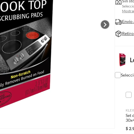
Sin st
Selecci
Mostrar
Envío 
Retiro
L
Selecc
KLE
Set 
30x
$
2.