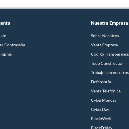
uenta
Nuestra Empresa
rate
Sobre Nosotros
ar Contraseña
Venta Empresa
ompras
Código Transparenci
Todo Constructor
Trabajo con nosotros
Defensoría
Venta Telefónica
CyberMonday
CyberDay
BlackWeek
BlackFriday