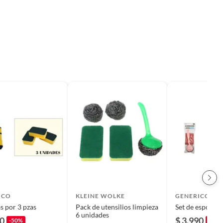
ICO
KLEINE WOLKE
GENERICO
s por 3 pzas
Pack de utensilios limpieza
Set de esponja
6 unidades
90
$ 3.990
-50%
-50%