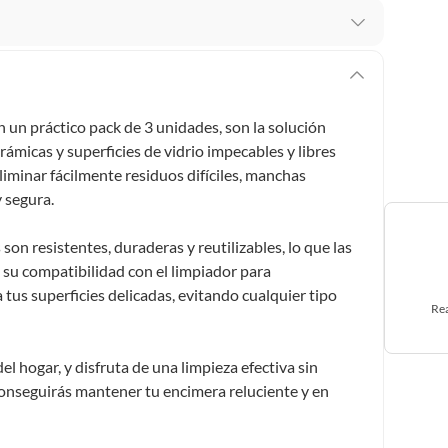
 te arrepientes de la compra.
os intactos y sin uso, tal como te lo entregamos. Ten
hay ciertas categorías que no tienen este derecho:
un práctico pack de 3 unidades, son la solución
edan deteriorarse o caducar con rapidez.
ámicas y superficies de vidrio impecables y libres
iminar fácilmente residuos difíciles, manchas
 segura.
ucto
. Debe estar en perfecto estado, con todas sus
son resistentes, duraderas y reutilizables, lo que las
su compatibilidad con el limpiador para
arga electrónica, por ejemplo, cupones de experiencia o
tus superficies delicadas, evitando cualquier tipo
Rea
usados, reparados, abiertos, de segunda selección,
 hogar, y disfruta de una limpieza efectiva sin
s en esa condición a un precio reducido.
onseguirás mantener tu encimera reluciente y en
itaminas, entre otros análogos.