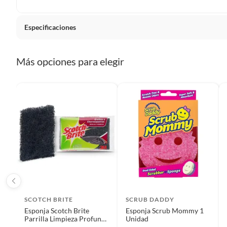
Plantas.
De uso personal.
Especificaciones
País de origen
Estados
Más opciones para elegir
Detalle de la garantía
3 Mese
Condicion del producto
Nuevo
Detalle de la Condición
no apli
Resolución ISP
NO RE
SCOTCH BRITE
SCRUB DADDY
Esponja Scotch Brite
Esponja Scrub Mommy 1
Tipo de Limpieza
Domest
Parrilla Limpieza Profunda
Unidad
Resistente