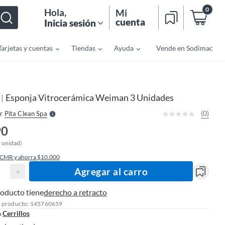
0
Hola
,
Mi
cuenta
Inicia sesión
Tarjetas y cuentas
Tiendas
Ayuda
Vende en Sodimac
o
f
n
I
r
e
Esponja Vitrocerámica Weiman 3 Unidades
|
l
N
l
e
(0)
r
Pita Clean Spa
S
90
r unidad)
 CMR y ahorra $10.000
Agregar al carro
+
roducto tiene
derecho a retracto
l producto: 145760659
n
Cerrillos