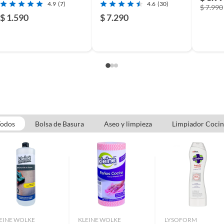
4.9
(7)
4.6
(30)
$ 7.990
$ 1.590
$ 7.290
 Esponja
rámica Sponge 3pk
leno
Todos
Bolsa de Basura
Aseo y limpieza
Limpiador Coci
jas
EINE WOLKE
KLEINE WOLKE
LYSOFORM