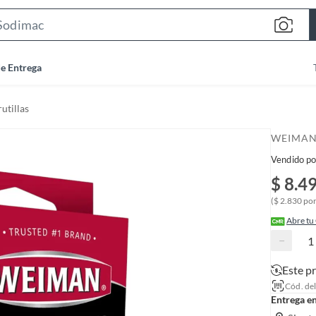
S
e
a
de Entrega
r
c
utillas
h
B
WEIMA
a
Vendido po
r
$ 8.4
($ 2.830 po
Abre tu
−
Este p
Cód. de
Entrega e