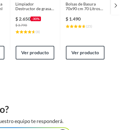
ma
Limpiador
Bolsas de Basura
Limpiad
ml
Destructor de grasa
70x90 cm 70 Litros
Desinfe
Adclean Cocina 500
10 unidad(es)
Virutex
ml
Litros
$
2.650
$
1.490
$
5.99
-30%
$
3.790
(
25
)
(
8
)
Ver producto
Ver producto
Ver
to?
uestro equipo te responderá.