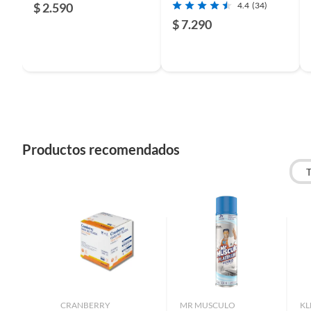
$ 2.590
4.4
(34)
$ 7.290
Unidad de medida
unidad
Tipo de artículo de limpieza
Fibra y
Modelo
Vitroce
Productos recomendados
Material
Polieti
Incluye
3 espon
Alto
10
Ancho
2
CRANBERRY
MR MUSCULO
KL