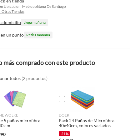
ock en tienda
on Ubicacion, Metropolitana De Santiago
 Otras Tiendas
a domicilio
Llega mañana
 en un punto
Retira mañana
o más comprado con este producto
ionar todos
(2 productos)
INE WOLKE
DOER
de 5 paños microfibra
Pack 24 Paños de Microfibra
40 cm
40x40cm, colores variados
-21%
990