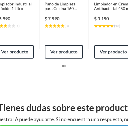
mpiador industrial
Paño de Limpieza
Limpiador en Cre
 óxido 1 Litro
para Cocina 160
Antibacterial 450 
unidades Prepicadas
25x23 cm 36,8 m
6.990
$
7.990
$
3.190
(
1
)
(
3
)
(
13
)
s
Ver producto
Ver producto
Ver producto
Tienes dudas sobre este produc
estra IA puede ayudarte. Si no encuentra una respuesta, n