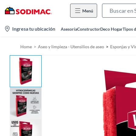
Menú
l
Ingresa tu ubicación
Asesoría
Constructor
Deco Hogar
Tipos 
o
c
Home
Aseo y limpieza - Utensilios de aseo
Esponjas y Vir
a
t
i
o
n
-
i
c
o
n