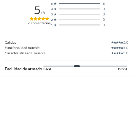
6
5
5
0
4
/5
0
3
0
2
6
comentarios
0
1
Calidad
5.0
Funcionalidad mueble
5.0
Características del mueble
5.0
Facilidad de armado
Fácil
Difícil