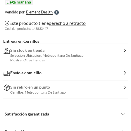
Llega mañana
l
e
Vendido por
Element Design
S
Este producto tiene
derecho a retracto
Cód. del producto: 145833447
Entrega en
Cerrillos
Sin stock en tienda
Seleccion Ubicacion, Metropolitana De Santiago
Mostrar Otras Tiendas
Envío a domicilio
Sin retiro en un punto
Cerrillos, Metropolitana De Santiago
Satisfacción garantizada
Por ley, tienes hasta
10 días para devolver un producto
si te arrepientes
de la compra.