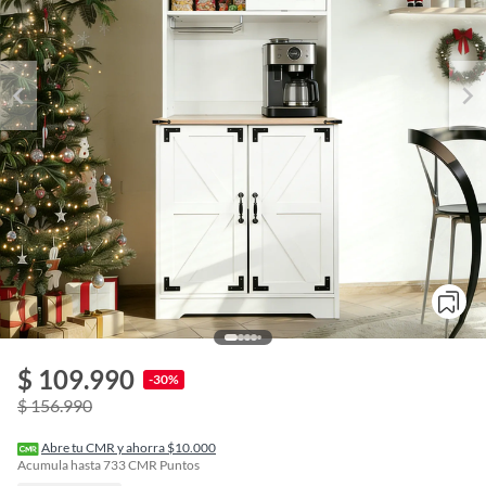
$ 109.990
o
-30%
f
$ 156.990
n
I
r
Abre tu CMR y ahorra $10.000
e
Acumula hasta
733
CMR Puntos
l