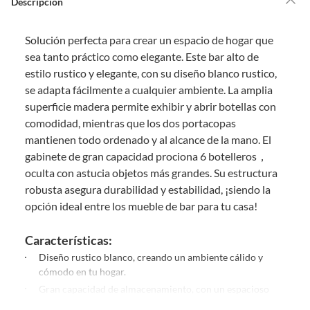
Descripción
Debe estar en perfecto estado, con todas sus etiquetas, sellos intactos y
sin uso, tal como te lo entregamos. Ten en cuenta que lo debes haber
Solución perfecta para crear un espacio de hogar que
comprado por internet y que hay ciertas categorías que no tienen este
derecho:
sea tanto práctico como elegante. Este bar alto de
estilo rustico y elegante, con su diseño blanco rustico,
Productos que, por su naturaleza, no puedan ser devueltos,
se adapta fácilmente a cualquier ambiente. La amplia
puedan deteriorarse o caducar con rapidez.
superficie madera permite exhibir y abrir botellas con
Confeccionados a la medida.
comodidad, mientras que los dos portacopas
De uso personal.
mantienen todo ordenado y al alcance de la mano. El
En sodimac.cl te damos
30 días desde que recibes el producto
. Debe
gabinete de gran capacidad prociona 6 botelleros，
estar en perfecto estado, con todas sus etiquetas y sin uso, tal como te lo
oculta con astucia objetos más grandes. Su estructura
entregamos.
robusta asegura durabilidad y estabilidad, ¡siendo la
Productos digitales que se entregan a través de una descarga
opción ideal entre los mueble de bar para tu casa!
electrónica, por ejemplo, cupones de experiencia o programas
para el computador.
Características:
Productos a pedido o confeccionados a medida.
Diseño rustico blanco, creando un ambiente cálido y
Productos que han sido informados como imperfectos, usados,
cómodo en tu hogar.
reparados, abiertos, de segunda selección, remanufacturados o
Gran capacidad de almacenamiento, con un espacioso
con alguna deficiencia, que sean comprados en esa condición a
gabinete grande (dos puertas), que incluye seis
un precio reducido.