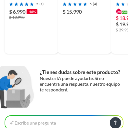
Tipo-C
Cronus RGB - 3.5 mm -
IPX5 A
5
(1)
5
(4)
Negro
Multic
Custom
$ 6.990
$ 15.990
-46%
$ 12.990
$ 18.
$ 19.
$ 39.9
¿Tienes dudas sobre este producto?
Nuestra IA puede ayudarte. Si no
encuentra una respuesta, nuestro equipo
te responderá.
Escribe una pregunta