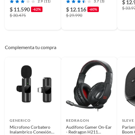
2.9
(11)
3.7
(3)
$ 12.
30 Db
$ 33.9
$ 11.590
$ 12.116
-62%
-60%
$ 30.475
$ 29.990
Complementa tu compra
GENERICO
REDRAGON
SLEVE
Microfono Corbatero
Audífono Gamer On-Ear
Parlan
Inalambrico Conexión
- Redragon H211
Boom G