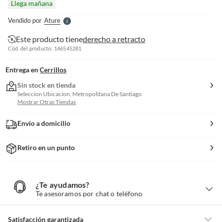
Llega mañana
l
e
Vendido por
Ature
S
Este producto tiene
derecho a retracto
Cód. del producto: 146545281
Entrega en
Cerrillos
Sin stock en tienda
Seleccion Ubicacion, Metropolitana De Santiago
Mostrar Otras Tiendas
Envío a domicilio
Retiro en un punto
¿Te ayudamos?
¿
T
Te asesoramos por chat o teléfono
e
a
y
u
d
Satisfacción garantizada
a