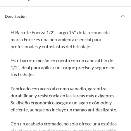
m
o
s
Por ley, tienes hasta
10 días para devolver un producto
si te arrepientes
?
de la compra.
Descripción
Debe estar en perfecto estado, con todas sus etiquetas, sellos intactos y
sin uso, tal como te lo entregamos. Ten en cuenta que lo debes haber
El Barrote Fuerza 1/2'' Largo 15'' de la reconocida
comprado por internet y que hay ciertas categorías que no tienen este
derecho:
marca Force es una herramienta esencial para
profesionales y entusiastas del bricolaje.
Productos que, por su naturaleza, no puedan ser devueltos,
puedan deteriorarse o caducar con rapidez.
Este barrote mecánico cuenta con un cabezal fijo de
Confeccionados a la medida.
1/2", ideal para aplicar un torque preciso y seguro en
De uso personal.
tus trabajos.
En sodimac.cl te damos
30 días desde que recibes el producto
. Debe
estar en perfecto estado, con todas sus etiquetas y sin uso, tal como te lo
Fabricado con acero al cromo vanadio, garantiza
entregamos.
durabilidad y resistencia en las tareas más exigentes.
Productos digitales que se entregan a través de una descarga
Su diseño ergonómico asegura un agarre cómodo y
electrónica, por ejemplo, cupones de experiencia o programas
eficiente, aunque no incluye un mango antideslizante.
para el computador.
Productos a pedido o confeccionados a medida.
Con un acabado cromado, no solo ofrece una estética
Productos que han sido informados como imperfectos, usados,
atractiva sino también protección contra la corrosión.