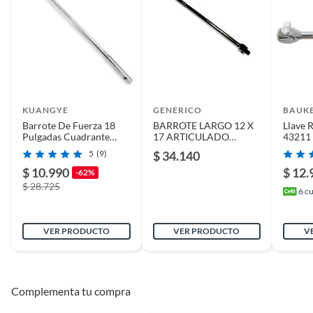
KUANGYE
GENERICO
BAUK
Barrote De Fuerza 18
BARROTE LARGO 12 X
Llave 
Pulgadas Cuadrante
17 ARTICULADO
43211
Para Dados 1/2 PuLG
CROSSMAN
5
(9)
$ 34.140
$ 10.990
$ 12.
-62%
$ 28.725
6
cu
VER PRODUCTO
VER PRODUCTO
V
Complementa tu compra