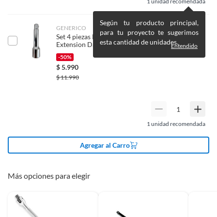
1
unidad recomendada
Según tu producto principal,
GENERICO
Largo
375mm
para tu proyecto te sugerimos
Set 4 piezas Herramientas Llave Trinquete
esta cantidad de unidades.
Extension Dados
Entendido
-50%
Alto
1cm
$
5.990
$
11.990
Ancho
1cm
1
unidad recomendada
Agregar al Carro
Más opciones para elegir