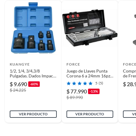
KUANGYE
FORCE
FORC
1/2, 1/4, 3/4,3/8
Juego de Llaves Punta
Compri
Pulgadas. Dados Impact
Corona 6 a 24mm 16pz
de Fre
Gun, Paquete De 6
5161 Force
$ 9.690
5
(5)
$ 28.
-60%
$ 24.225
$ 77.990
-13%
$ 89.990
VER PRODUCTO
VER PRODUCTO
V