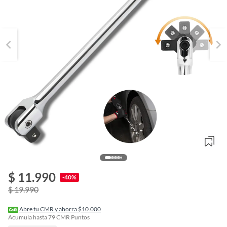
$ 11.990
o
-40%
f
$ 19.990
n
I
r
Abre tu CMR y ahorra $10.000
e
Acumula hasta
79
CMR Puntos
l