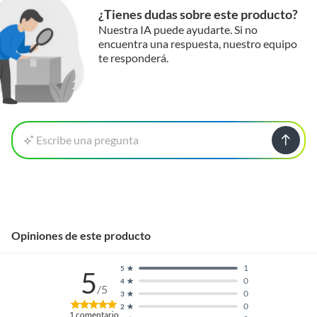
¿Tienes dudas sobre este producto?
Nuestra IA puede ayudarte. Si no
encuentra una respuesta, nuestro equipo
te responderá.
Escribe una pregunta
Opiniones de este producto
1
5
5
0
4
/5
0
3
0
2
1
comentario