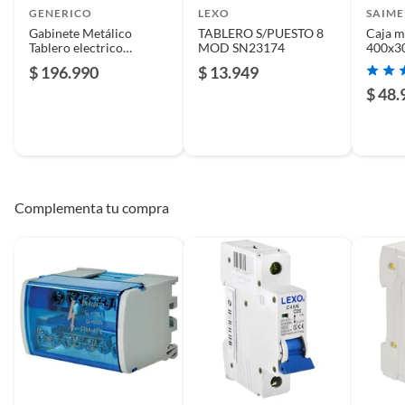
GENERICO
LEXO
SAIME
Gabinete Metálico
TABLERO S/PUESTO 8
Caja m
Tablero electrico
MOD SN23174
400x3
800x600x200 de 1
$ 196.990
$ 13.949
puerta con Chasis
$ 48.
Complementa tu compra