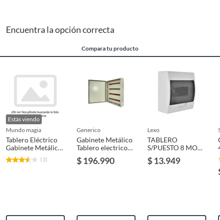
Encuentra la opción correcta
Compara tu producto
Estás viendo
mundo magia
generico
lexo
Tablero Eléctrico
Gabinete Metálico
TABLERO
Gabinete Metálico
Tablero electrico
S/PUESTO 8 MOD
500x400x200mm
800x600x200 de 1
SN23174
$ 196.990
$ 13.949
(3)
Ip65
puerta con Chasis