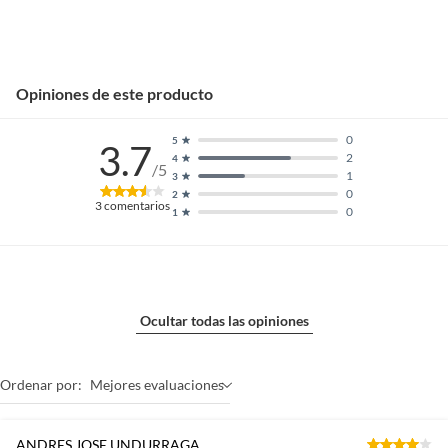
Opiniones de este producto
0
5
3.7
2
4
/5
1
3
0
2
3
comentarios
0
1
Ocultar todas las opiniones
Ordenar por:
Mejores evaluaciones
ANDRES JOSE UNDURRAGA