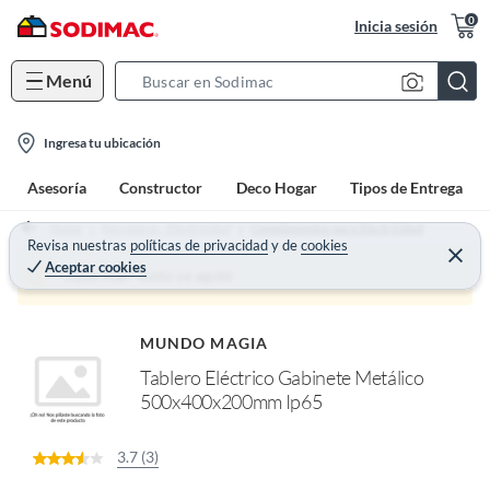
0
Inicia sesión
Menú
S
e
l
a
Ingresa tu ubicación
o
r
Asesoría
Constructor
Deco Hogar
Tipos de Entrega
c
c
a
h
Home
Ferretería - Electricidad
Complementos para Electricidad
t
Revisa nuestras
políticas de privacidad
y
de
cookies
B
C
Aceptar cookies
e
i
a
¡Qué mal! Justo se agotó
r
o
r
r
a
n
r
MUNDO MAGIA
-
Tablero Eléctrico Gabinete Metálico
i
500x400x200mm Ip65
c
o
n
3.7 (3)