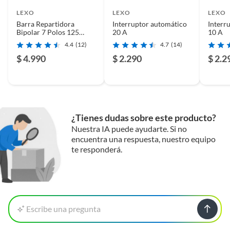
LEXO
LEXO
LEXO
Barra Repartidora
Interruptor automático
Interr
Bipolar 7 Polos 125
20 A
10 A
Amperios Para Tablero
4.4
(12)
4.7
(14)
Eléctrico
$ 4.990
$ 2.290
$ 2.2
¿Tienes dudas sobre este producto?
Nuestra IA puede ayudarte. Si no
encuentra una respuesta, nuestro equipo
te responderá.
Escribe una pregunta