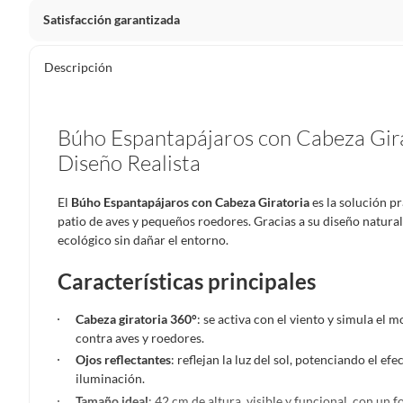
Satisfacción garantizada
Por ley, tienes hasta
10 días para devolver un producto
si
Descripción
Debe estar en perfecto estado, con todas sus etiquetas, sell
en cuenta que lo debes haber comprado por internet y que 
Productos que, por su naturaleza, no puedan ser devueltos, pu
Búho Espantapájaros con Cabeza Girat
Confeccionados a la medida.
Diseño Realista
De uso personal.
El
Búho Espantapájaros con Cabeza Giratoria
es la solución pr
En sodimac.cl te damos
30 días desde que recibes el prod
patio de aves y pequeños roedores. Gracias a su diseño natural
etiquetas y sin uso, tal como te lo entregamos.
ecológico sin dañar el entorno.
Productos digitales que se entregan a través de una desc
programas para el computador.
Características principales
Productos a pedido o confeccionados a medida.
Cabeza giratoria 360°
: se activa con el viento y simula el
Productos que han sido informados como imperfectos, 
contra aves y roedores.
remanufacturados o con alguna deficiencia, que sean comprado
Ojos reflectantes
: reflejan la luz del sol, potenciando el e
Alimentos, bebidas, medicamentos, suplementos alimenticios, v
iluminación.
Pinturas de un color a solicitud.
Tamaño ideal
: 42 cm de altura, visible y funcional, con un 