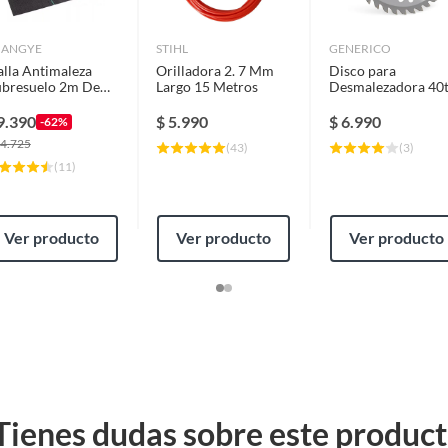
UANGYE
STIHL
GENERICO
lla Antimaleza
Orilladora 2. 7 Mm
Disco para
bresuelo 2m De
Largo 15 Metros
Desmalezadora 40
cho X 5m De Largo
9.390
$
5.990
$
6.990
-62%
4.725
(
43
)
(
3
)
(
11
)
Ver producto
Ver producto
Ver producto
Tienes dudas sobre este produc