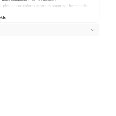
ad, pintado con colores naturales, soporta la intemperie
 arena o piedras para mayor firmeza en días de viento.
 Más
dio ambiente.
TÍA DEL PRODUCTO POR 3 MESES (GARANTÍA SOLO
s.
FALLAS DE FABRICA)