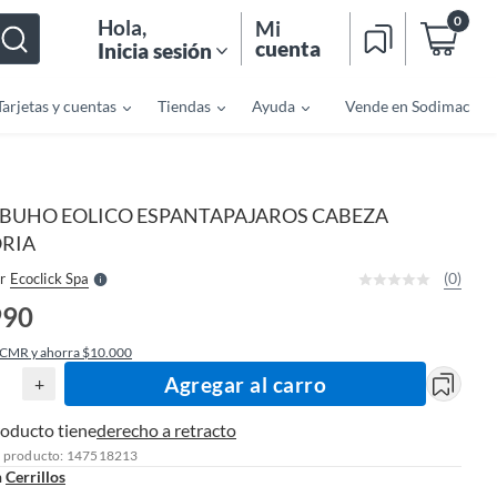
0
Hola
,
Mi
cuenta
Inicia sesión
Tarjetas y cuentas
Tiendas
Ayuda
Vende en Sodimac
o
f
n
I
BUHO EOLICO ESPANTAPAJAROS CABEZA
r
e
RIA
l
l
e
(0)
r
Ecoclick Spa
S
990
 CMR y ahorra $10.000
Agregar al carro
+
roducto tiene
derecho a retracto
l producto: 147518213
n
Cerrillos