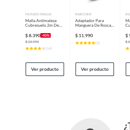
MUNDO MAGIA
KARCHER
K
Malla Antimaleza
Adaptador Para
Ma
Cubresuelo 2m De
Manguera De Rosca
Cu
Ancho X 10m De
A Acople Rápido
An
Largo
$
8.390
$
11.990
$
-40%
$
13.990
$
2
(
3
)
(
14
)
Ver producto
Ver producto
¿