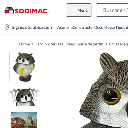
Menú
l
Ingresa tu ubicación
Asesoría
Constructor
Deco Hogar
Tipos 
o
c
Home
Jardín y terraza - Maquinaria de jardín
Otras Maqu
a
t
i
o
n
-
i
c
o
n