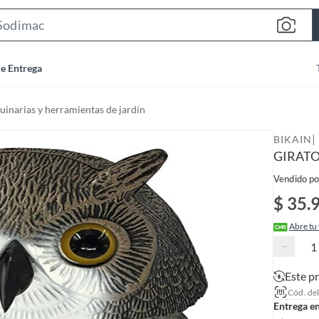
S
e
a
de Entrega
r
c
inarias y herramientas de jardín
h
B
|
BIKAIN
a
GIRATO
r
Vendido po
$ 35.
Abre tu
−
Este p
Cód. de
Entrega e