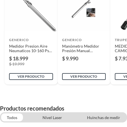
GENERICO
GENERICO
TRUP
Medidor Presion Aire
Manómetro Medidor
MEDI
Neumaticos 10-160 Psi
Presión Manual
CAMIO
Barra Metal
Neumáticos 10-160 Psi
TRUP
$ 18.999
$ 9.990
$ 7.9
30 Cm
$ 19.999
VER PRODUCTO
VER PRODUCTO
V
Productos recomendados
Todos
Nivel Laser
Huinchas de medir
Prensas y Sargentos
Escuadras de medicion