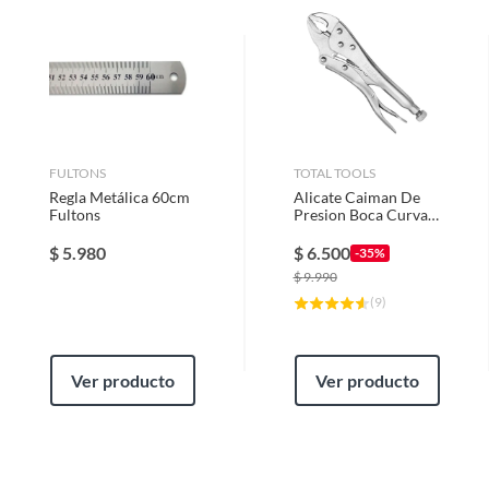
Trazadores
FULTONS
TOTAL TOOLS
Regla Metálica 60cm
Alicate Caiman De
Fultons
Presion Boca Curva
10 PuLG
$
5.980
$
6.500
-35%
$
9.990
(
9
)
Ver producto
Ver producto