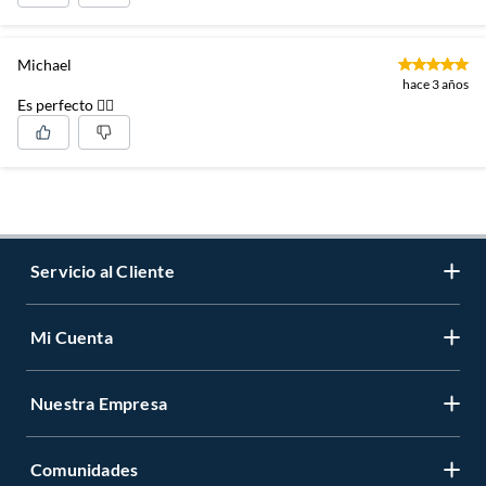
Michael
hace 3 años
Es perfecto 👌🏽
Servicio al Cliente
Mi Cuenta
Contáctanos
Medios de Pago
Nuestra Empresa
Registrate
Cambios y Devoluciones
Cambiar Contraseña
Tiendas y horarios
Comunidades
Sobre Nosotros