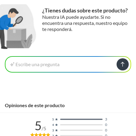
¿Tienes dudas sobre este producto?
Nuestra IA puede ayudarte. Si no
encuentra una respuesta, nuestro equipo
te responderá.
Escribe una pregunta
Opiniones de este producto
3
5
5
0
4
/5
0
3
0
2