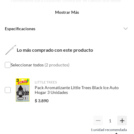
conveniente para cualquier conductor de camión que desee
con alguna deficiencia, que sean comprados en esa condición a
mantener sus neumáticos en óptimas condiciones y
un precio reducido.
Mostrar Más
garantizar una conducción segura.
Alimentos, bebidas, medicamentos, suplementos alimenticios,
vitaminas, entre otros análogos.
Especificaciones
Pinturas de un color a solicitud.
Plantas.
De uso personal.
Condicion del
Nuevo
Lo más comprado con este producto
producto
Seleccionar todos
(2 productos)
Modelo
6399240
LITTLE TREES
Pack Aromatizante Little Trees Black Ice Auto
Material
Acero
Hogar 3 Unidades
$
3.890
Tipo de regla
Otros
1
unidad recomendada