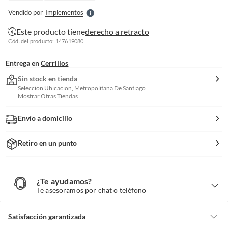
e
Vendido por
Implementos
S
Este producto tiene
derecho a retracto
Cód. del producto: 147619080
Entrega en
Cerrillos
Sin stock en tienda
Seleccion Ubicacion, Metropolitana De Santiago
Mostrar Otras Tiendas
Envío a domicilio
Retiro en un punto
¿Te ayudamos?
¿
T
Te asesoramos por chat o teléfono
e
a
y
u
d
Satisfacción garantizada
a
m