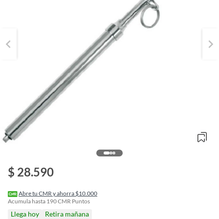
o
$ 28.590
f
n
I
r
Abre tu CMR y ahorra $10.000
e
Acumula hasta
190
CMR Puntos
l
Llega hoy
Retira mañana
l