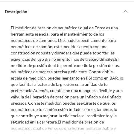
o
s
Por ley, tienes hasta
10 días para devolver un producto
si te arrepientes
?
de la compra.
Descripción
Debe estar en perfecto estado, con todas sus etiquetas, sellos intactos y
sin uso, tal como te lo entregamos. Ten en cuenta que lo debes haber
El medidor de presión de neumáticos dual de Force es una
comprado por internet y que hay ciertas categorías que no tienen este
herramienta esencial para el mantenimiento de los
derecho:
neumáticos de camiones. Diseñado específicamente para
Productos que, por su naturaleza, no puedan ser devueltos,
neumáticos de camión, este medidor cuenta con una
puedan deteriorarse o caducar con rapidez.
construcción robusta y duradera que puede soportar las
Confeccionados a la medida.
exigencias del uso diario en entornos de trabajo difíciles.El
De uso personal.
medidor de presión dual te permite medir la presión de los
neumáticos de manera precisa y eficiente. Con su doble
En sodimac.cl te damos
30 días desde que recibes el producto
. Debe
escala de medición, puedes leer tanto en PSI como en BAR, lo
estar en perfecto estado, con todas sus etiquetas y sin uso, tal como te lo
que facilita la lectura de la presión en la unidad de tu
entregamos.
preferencia.Además, cuenta con una manguera flexible y una
Productos digitales que se entregan a través de una descarga
válvula de liberación de presión para un inflado y desinflado
electrónica, por ejemplo, cupones de experiencia o programas
precisos. Con este medidor, puedes asegurarte de que los
para el computador.
neumáticos de tu camión estén inflados correctamente, lo
que contribuye a mejorar la eficiencia, el rendimiento y la
Productos a pedido o confeccionados a medida.
seguridad en la carretera.El medidor de presión de
Productos que han sido informados como imperfectos, usados,
neumáticos dual de Force es una herramienta confiable y
reparados, abiertos, de segunda selección, remanufacturados o