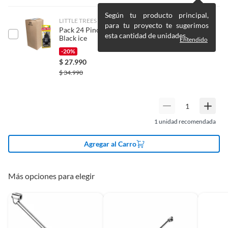
Según tu producto principal,
LITTLE TREES
para tu proyecto te sugerimos
Pack 24 Pinos Aromáticos Little Trees Aroma
esta cantidad de unidades.
Black ice
Entendido
-20%
$
27.990
$
34.990
1
unidad recomendada
Agregar al Carro
Más opciones para elegir