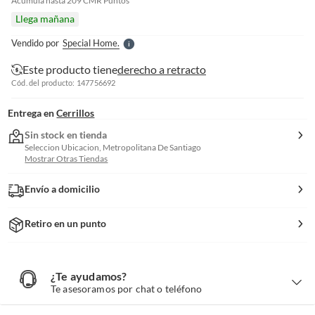
e
Acumula hasta
209
CMR Puntos
l
Llega mañana
l
e
Vendido por
Special Home.
S
Este producto tiene
derecho a retracto
Cód. del producto: 147756692
Entrega en
Cerrillos
Sin stock en tienda
Seleccion Ubicacion, Metropolitana De Santiago
Mostrar Otras Tiendas
Envío a domicilio
Retiro en un punto
¿Te ayudamos?
¿
T
Te asesoramos por chat o teléfono
e
a
y
u