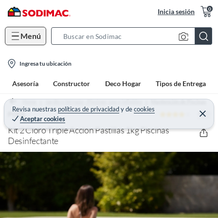
0
Inicia sesión
Menú
S
e
l
a
Ingresa tu ubicación
o
r
Asesoría
Constructor
Deco Hogar
Tipos de Entrega
c
c
a
h
Home
Jardín y terraza - Piscinas, spa e inflables
Mantención de Piscinas
t
Revisa nuestras
políticas de privacidad
y
de
cookies
B
4 (2)
C
POOL
Aceptar cookies
e
i
a
r
Kit 2 Cloro Triple Acción Pastillas 1kg Piscinas
o
r
r
a
Desinfectante
n
r
-
i
c
o
n