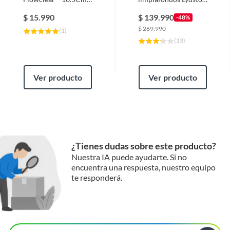
Bestway
S2 Rayfish
$
15.990
$
139.990
-48%
$
269.990
(
1
)
(
13
)
Ver producto
Ver producto
¿Tienes dudas sobre este producto?
Nuestra IA puede ayudarte. Si no
encuentra una respuesta, nuestro equipo
te responderá.