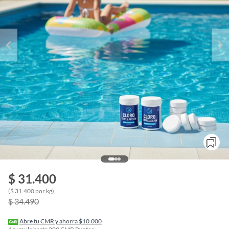
$ 31.400
o
($ 31.400 por kg)
f
$ 34.490
n
I
r
Abre tu CMR y ahorra $10.000