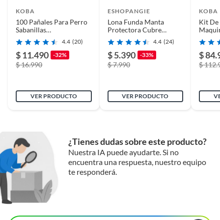
KOBA
ESHOPANGIE
KOBA
100 Pañales Para Perro
Lona Funda Manta
Kit De
Sabanillas
Protectora Cubre
Maquin
Entrenamiento De
Asiento Auto Para
Aspira
4.4
(20)
4.4
(24)
Carbón 45x60cm
Perros
$ 11.490
$ 5.390
$ 84.
-32%
-33%
$ 16.990
$ 7.990
$ 112.
VER PRODUCTO
VER PRODUCTO
V
¿Tienes dudas sobre este producto?
Nuestra IA puede ayudarte. Si no
encuentra una respuesta, nuestro equipo
te responderá.