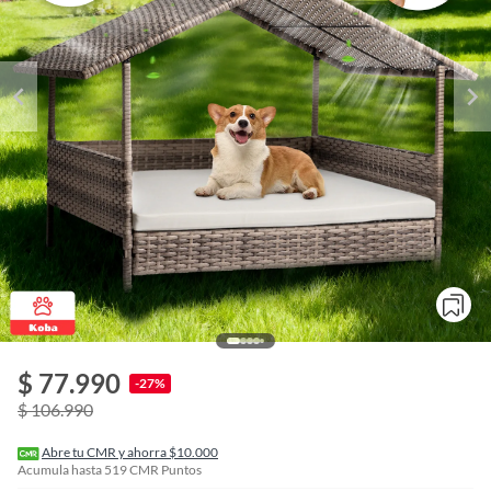
o
f
$ 77.990
n
-27%
I
$ 106.990
r
e
l
Abre tu CMR y ahorra $10.000
l
Acumula hasta
519
CMR Puntos
e