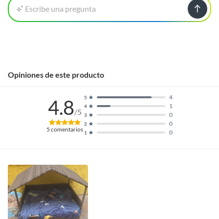
Escribe una pregunta
Opiniones de este producto
4
5
4.8
1
4
/5
0
3
0
2
5
comentarios
0
1