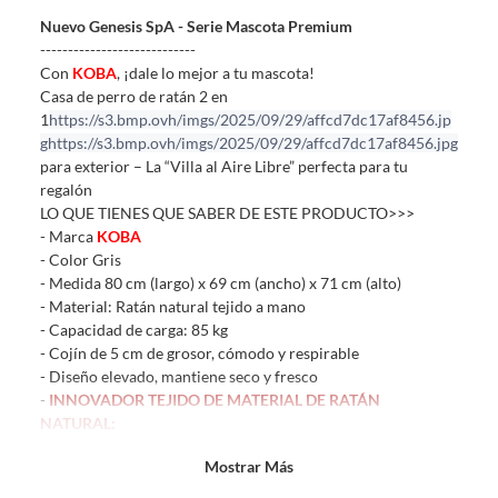
sin uso, tal como te lo entregamos. Ten en cuenta que lo debes haber
Nuevo Genesis SpA - Serie Mascota Premium
comprado por internet y que hay ciertas categorías que no tienen este
----------------------------
derecho:
Con
KOBA
, ¡dale lo mejor a tu mascota!
Productos que, por su naturaleza, no puedan ser devueltos,
Casa de perro de ratán 2 en
puedan deteriorarse o caducar con rapidez.
1
https://s3.bmp.ovh/imgs/2025/09/29/affcd7dc17af8456.jp
Confeccionados a la medida.
g
https://s3.bmp.ovh/imgs/2025/09/29/affcd7dc17af8456.jpg
De uso personal.
para exterior – La “Villa al Aire Libre” perfecta para tu
regalón
En sodimac.cl te damos
30 días desde que recibes el producto
. Debe
LO QUE TIENES QUE SABER DE ESTE PRODUCTO>>>
estar en perfecto estado, con todas sus etiquetas y sin uso, tal como te lo
- Marca
KOBA
entregamos.
- Color Gris
Productos digitales que se entregan a través de una descarga
- Medida 80 cm (largo) x 69 cm (ancho) x 71 cm (alto)
electrónica, por ejemplo, cupones de experiencia o programas
- Material: Ratán natural tejido a mano
para el computador.
- Capacidad de carga: 85 kg
- Cojín de 5 cm de grosor, cómodo y respirable
Productos a pedido o confeccionados a medida.
- Diseño elevado, mantiene seco y fresco
Productos que han sido informados como imperfectos, usados,
-
INNOVADOR TEJIDO DE MATERIAL DE RATÁN
reparados, abiertos, de segunda selección, remanufacturados o
NATURAL:
con alguna deficiencia, que sean comprados en esa condición a
* ELEGANTE Y DECORATIVO
un precio reducido.
Mostrar Más
* PROTECCIÓN CONTRA EL SOL
Alimentos, bebidas, medicamentos, suplementos alimenticios,
* RESISTENTE A LA LLUVIA