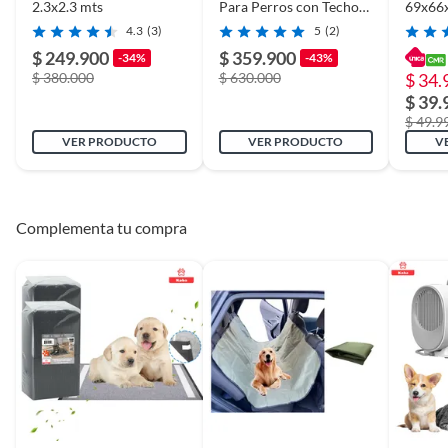
funcionalidad y estilo, siendo a la vez refugio para tu
2.3x2.3 mts
Para Perros con Techo
69x66
4x4 mts
mascota y un toque decorativo para tu hogar.
4.3
(3)
5
(2)
$ 249.900
$ 359.900
-34%
-43%
$ 380.000
$ 630.000
$ 34.
$ 39.
$ 49.9
VER PRODUCTO
VER PRODUCTO
V
Complementa tu compra
Para las MEDIDAS y DETALLES, favor revisar las foto.
--------------
¡Visita nuestra pagina de tienda
Nuevo Gensis SpA
para
descubrir mas productos de MASCOTA!