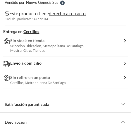
Vendido por
Nuevo Genesis Spa
S
Este producto tiene
derecho a retracto
Cód. del producto: 147772014
Entrega en
Cerrillos
Sin stock en tienda
Seleccion Ubicacion, Metropolitana De Santiago
Mostrar Otras Tiendas
Envío a domicilio
Sin retiro en un punto
Cerrillos, Metropolitana De Santiago
Satisfacción garantizada
Por ley, tienes hasta
10 días para devolver un producto
si te arrepientes
de la compra.
Descripción
Debe estar en perfecto estado, con todas sus etiquetas, sellos intactos y