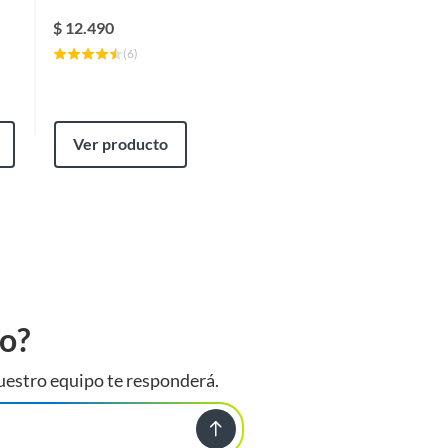
$
12.490
(
6
)
Ver producto
to?
uestro equipo te responderá.