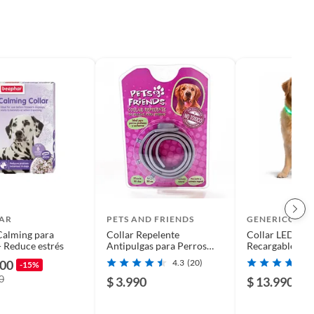
AR
PETS AND FRIENDS
GENERICO
Calming para
Collar Repelente
Collar LED Per
- Reduce estrés
Antipulgas para Perros
Recargable 51 
Pets&friends
- Azul
000
4.3
(20)
-15%
0
$ 3.990
$ 13.990