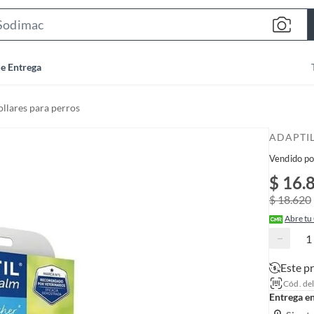
S
e
a
de Entrega
r
c
llares para perros
h
B
ADAPTI
a
Vendido po
r
$ 16.
$ 18.620
Abre tu
−
Este p
Cód. de
Entrega e