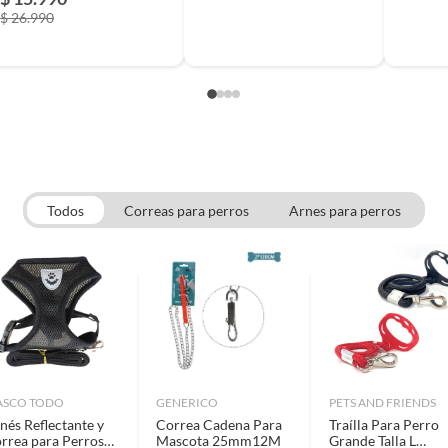
$ 26.990
Todos
Correas para perros
Arnes para perros
SCO TODO
GENERICO
PETS AND FRIENDS
nés Reflectante y
Correa Cadena Para
Traílla Para Perro
rrea para Perros
Mascota 25mm12M
Grande Talla L