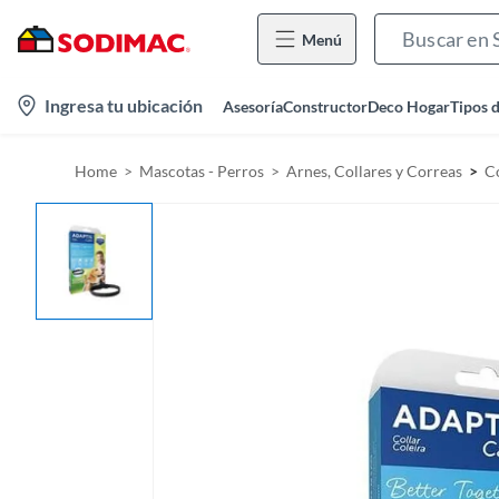
Menú
l
Ingresa tu ubicación
Asesoría
Constructor
Deco Hogar
Tipos 
o
c
Home
Mascotas - Perros
Arnes, Collares y Correas
Co
a
t
i
o
n
-
i
c
o
n