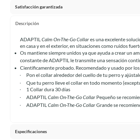
Satisfacción garantizada
Por ley, tienes hasta
10 días para devolver un producto
si
Descripción
Debe estar en perfecto estado, con todas sus etiquetas, sell
en cuenta que lo debes haber comprado por internet y que 
ADAPTIL
Calm On-The-Go Collar
es una excelente soluci
Productos que, por su naturaleza, no puedan ser devueltos, pu
en casa y en el exterior, en situaciones como ruidos fuer
Confeccionados a la medida.
Os mantiene siempre unidos ya que ayuda a crear un ambi
constante de ADAPTIL le transmite una sensación contin
De uso personal.
Científicamente probado. Recomendado y usado por los 
En sodimac.cl te damos
30 días desde que recibes el prod
Pon el collar alrededor del cuello de tu perro y ajústal
etiquetas y sin uso, tal como te lo entregamos.
Que tu perro lleve el collar en todo momento (excep
Productos digitales que se entregan a través de una desc
1 Collar dura 30 días
programas para el computador.
ADAPTIL
Calm On-The-Go Collar
Pequeño se recomien
Productos a pedido o confeccionados a medida.
ADAPTIL
Calm On-The-Go Collar
Grande se recomiend
Productos que han sido informados como imperfectos, 
remanufacturados o con alguna deficiencia, que sean comprado
Alimentos, bebidas, medicamentos, suplementos alimenticios, v
Especificaciones
Pinturas de un color a solicitud.