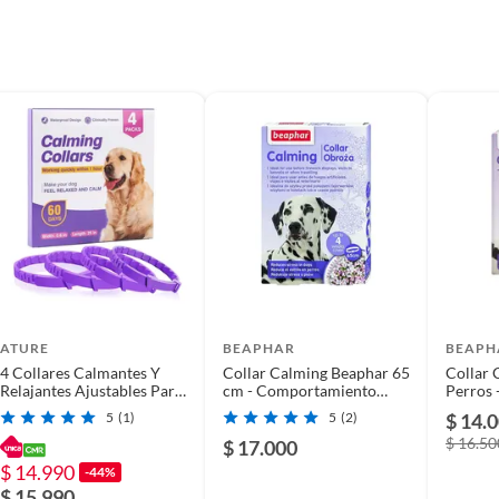
 y collares
ATURE
BEAPHAR
BEAPH
4 Collares Calmantes Y
Collar Calming Beaphar 65
Collar 
Relajantes Ajustables Para
cm - Comportamiento
Perros 
Mascotas
Perros
5
(1)
5
(2)
$ 14.
$ 16.50
$ 17.000
$ 14.990
-44%
$ 15.990