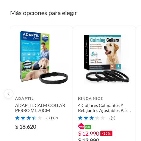
Plantas.
Tipo accesorio para mascota
Arneses
De uso personal.
Más opciones para elegir
Condicion del producto
Nuevo
Tipo de mascota
Perros
ADAPTIL
KINDA NICE
ADAPTIL CALM COLLAR
4 Collares Calmantes Y
PERRO ML 70CM
Relajantes Ajustables Para
Mascotas
3.3
(19)
3
(2)
$ 18.620
$ 12.990
-35%
$ 13.990