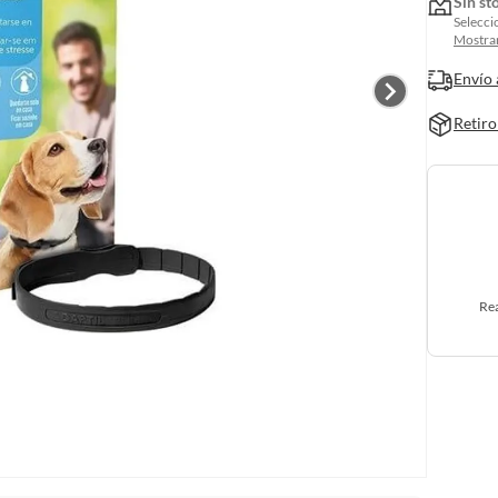
Sin st
Selecci
Mostrar
Envío 
Retiro
Rea