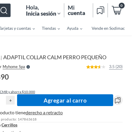
0
Hola
,
Mi
cuenta
Inicia sesión
Tarjetas y cuentas
Tiendas
Ayuda
Vende en Sodimac
o
f
n
I
r
e
ADAPTIL COLLAR CALM PERRO PEQUEÑO
|
l
L
l
e
3.5 (20)
r
Myhome Spa
S
890
 CMR y ahorra $10.000
Agregar al carro
+
roducto tiene
derecho a retracto
l producto: 147863618
n
Cerrillos