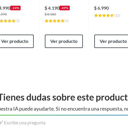
scota Negro Talla
Mascotas Seguras
Colores Surtidos
4.990
$
4.190
$
6.990
-24%
-49%
.590
$
8.180
(
22
)
(
3
)
(
4
)
Ver producto
Ver producto
Ver producto
Tienes dudas sobre este produc
estra IA puede ayudarte. Si no encuentra una respuesta, n
Escribe una pregunta