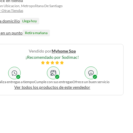
ock en tienda
on Ubicacion, Metropolitana De Santiago
 Otras Tiendas
a domicilio
Llega hoy
 en un punto
Retira mañana
Vendido por
Myhome Spa
¡Recomendado por Sodimac!
liza entregas a tiempo
Cumple con sus entregas
Ofrece un buen servicio
Ver todos los productos de este vendedor