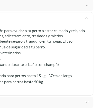
 te arrepientes de la compra.
os intactos y sin uso, tal como te lo entregamos. Ten
hay ciertas categorías que no tienen este derecho:
ón para ayudar a tu perro a estar calmado y relajado
edan deteriorarse o caducar con rapidez.
tes, adiestramiento, traslados y miedos.
ente seguro y tranquilo en tu hogar. El uso
ua de seguridad a tu perro.
veterinarios.
ucto
. Debe estar en perfecto estado, con todas sus
o
tuando durante el baño con champú)
arga electrónica, por ejemplo, cupones de experiencia o
da para perros hasta 15 kg -
37cm de largo
a para perros hasta 50 kg
usados, reparados, abiertos, de segunda selección,
s en esa condición a un precio reducido.
itaminas, entre otros análogos.