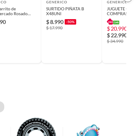
ICO
GENERICO
GENERICO
arrito de
SURTIDO PIÑATA B
JUGUETE CAR
ado Rosado
X48UNI
COMPRAS 56 
ROSADO
990
$ 8.990
-50%
$ 17.990
$ 20.990
-4
$ 22.990
$ 34.990