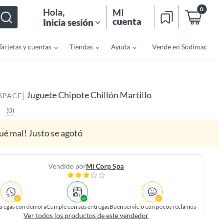
0
Hola
,
Mi
cuenta
Inicia sesión
Tarjetas y cuentas
Tiendas
Ayuda
Vende en Sodimac
Juguete Chipote Chillón Martillo
|
SPACE
(0)
ué mal! Justo se agotó
Vendido por
Ml Corp Spa
tregas con demora
Cumple con sus entregas
Buen servicio con pocos reclamos
Ver todos los productos de este vendedor