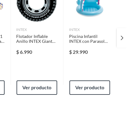
INTEX
INTEX
SDFIT
 1
Flotador Inflable
Piscina Infantil
Pelota 
a
Anillo INTEX Giant
INTEX con Parasol
Pack 5x
Tire Tube 91 cm
Angler Fish Baby
Pool 1 - 3 Años
$
6.990
$
29.990
$
6.99
$
9.990
Ver producto
Ver producto
Ver