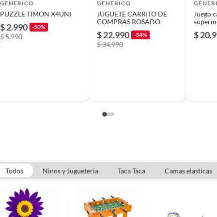
GENERICO
GENERICO
GENER
PUZZLE TIMON X4UNI
JUGUETE CARRITO DE
Juego c
COMPRAS ROSADO
supermerc
$ 2.990
-50%
niños
$ 22.990
$ 20.
-34%
$ 5.990
$ 34.990
MSPACE
o
Todos
Ninos y Jugueteria
Taca Taca
Camas elasticas
s