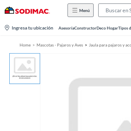
Menú
l
Ingresa tu ubicación
Asesoría
Constructor
Deco Hogar
Tipos 
o
c
Home
Mascotas - Pajaros y Aves
Jaula para pajaros y ac
a
t
i
o
n
-
i
c
o
n