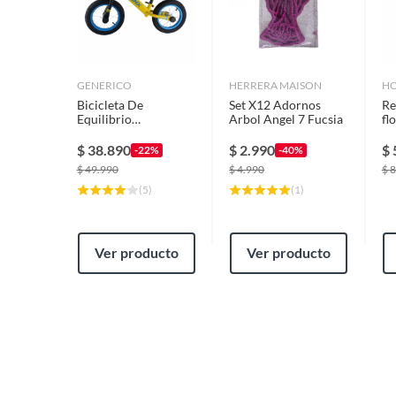
GENERICO
HERRERA MAISON
H
Bicicleta De
Set X12 Adornos
Re
Equilibrio
Arbol Angel 7 Fucsia
fl
Aprendizaje Para
Niños - Amarilla
$
38.890
$
2.990
$
-22%
-40%
$
49.990
$
4.990
$
8
(
5
)
(
1
)
Ver producto
Ver producto