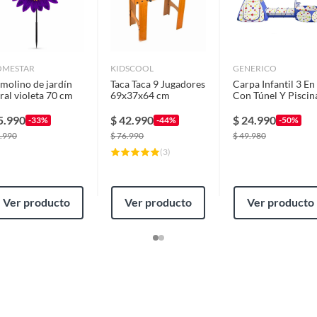
OMESTAR
KIDSCOOL
GENERICO
molino de jardín
Taca Taca 9 Jugadores
Carpa Infantil 3 En
oral violeta 70 cm
69x37x64 cm
Con Túnel Y Piscin
De Pelotas
5.990
$
42.990
$
24.990
-33%
-44%
-50%
.990
$
76.990
$
49.980
(
3
)
Ver producto
Ver producto
Ver producto