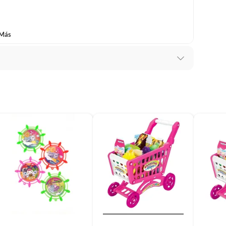
 Más
o nuevo en su envase original sin manchas. Garantía de
.
S