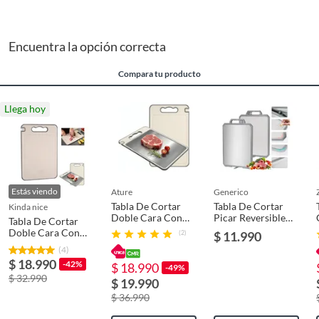
Ancho
250mm
Encuentra la opción correcta
Compara tu producto
Llega hoy
Estás viendo
ature
generico
Tabla De Cortar
Tabla De Cortar
kinda nice
Doble Cara Con
Picar Reversible
Tabla De Cortar
Acero Inoxidable
Acero Inoxidable
Doble Cara Con
(2)
$ 11.990
304
Acero Inoxidable
(4)
$ 18.990
-42%
$ 18.990
-49%
$ 32.990
$ 19.990
$ 36.990