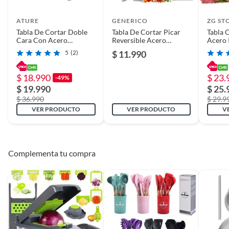
ATURE
GENERICO
ZG ST
Tabla De Cortar Doble
Tabla De Cortar Picar
Tabla 
Cara Con Acero
Reversible Acero
Acero
Inoxidable
Inoxidable 304
Cocina
5
(2)
$ 11.990
$ 18.990
$ 23.
-49%
$ 19.990
$ 25.
$ 36.990
$ 29.9
VER PRODUCTO
VER PRODUCTO
V
Complementa tu compra