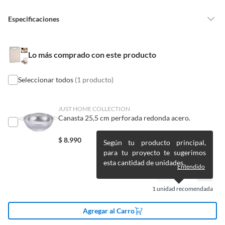
vitaminas, entre otros análogos.
Especificaciones
Pinturas de un color a solicitud.
Plantas.
De uso personal.
Condicion del
Nuevo
Lo más comprado con este producto
producto
Seleccionar todos
(1 producto)
Productos en combo
No
JUST HOME COLLECTION
Canasta 25,5 cm perforada redonda acero.
Material
Acero inoxidable
$
8.990
Según tu producto principal,
para tu proyecto te sugerimos
Largo
365mm
esta cantidad de unidades.
Entendido
Color
Gris
1
unidad recomendada
Agregar al Carro
Alto
3