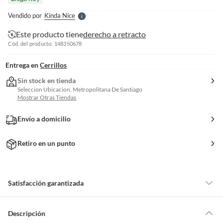
l
e
Vendido por
Kinda Nice
S
Este producto tiene
derecho a retracto
Cód. del producto: 148350678
Entrega en
Cerrillos
Sin stock en tienda
Seleccion Ubicacion, Metropolitana De Santiago
Mostrar Otras Tiendas
Envío a domicilio
Retiro en un punto
Satisfacción garantizada
Por ley, tienes hasta
10 días para devolver un producto
si te arrepientes
de la compra.
Descripción
Debe estar en perfecto estado, con todas sus etiquetas, sellos intactos y