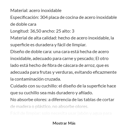
sin uso, tal como te lo entregamos. Ten en cuenta que lo debes haber
Material: acero inoxidable
comprado por internet y que hay ciertas categorías que no tienen este
derecho:
Especificación: 304 placa de cocina de acero inoxidable
de doble cara
Productos que, por su naturaleza, no puedan ser devueltos,
Longitud: 36,50 ancho: 25 alto: 3
puedan deteriorarse o caducar con rapidez.
Material de alta calidad: hecho de acero inoxidable, la
Confeccionados a la medida.
superficie es duradera y fácil de limpiar.
De uso personal.
Diseño de doble cara: una cara está hecha de acero
En sodimac.cl te damos
30 días desde que recibes el producto
. Debe
inoxidable, adecuado para carne y pescado; El otro
estar en perfecto estado, con todas sus etiquetas y sin uso, tal como te lo
lado está hecho de fibra de cáscara de arroz, que es
entregamos.
adecuada para frutas y verduras, evitando eficazmente
Productos digitales que se entregan a través de una descarga
la contaminación cruzada.
electrónica, por ejemplo, cupones de experiencia o programas
Cuidado con su cuchillo: el diseño de la superficie hace
para el computador.
que su cuchillo sea más duradero y afilado.
Productos a pedido o confeccionados a medida.
No absorbe olores: a diferencia de las tablas de cortar
Productos que han sido informados como imperfectos, usados,
de madera o plástico, no absorbe olores.
reparados, abiertos, de segunda selección, remanufacturados o
Fácil de limpiar: solo necesita usar jabón y agua para
con alguna deficiencia, que sean comprados en esa condición a
un precio reducido.
mantenerse impecable.
Mostrar Más
Alimentos, bebidas, medicamentos, suplementos alimenticios,