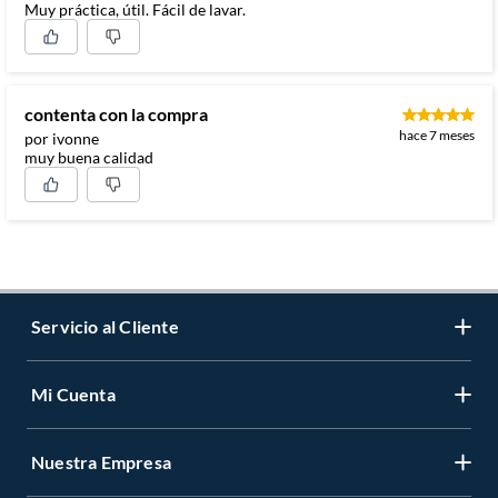
Muy práctica, útil. Fácil de lavar.
contenta con la compra
hace 7 meses
por ivonne
muy buena calidad
Servicio al Cliente
Mi Cuenta
Contáctanos
Medios de Pago
Nuestra Empresa
Registrate
Cambios y Devoluciones