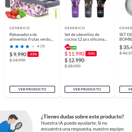
GENERICO
GENERICO
GENE
Rebanadora de
Set de utensilios de
SET D
alimentos frutas verdura
cocina 12 pcs silicona
BOMBA
Mandolina 14 pcs
Rosado
IMAH
4
(7)
$ 35.
$ 11.990
$ 42.1
$ 9.990
-59%
-33%
$ 12.990
$ 14.990
$ 28.990
VER PRODUCTO
VER PRODUCTO
V
¿Tienes dudas sobre este producto?
Nuestra IA puede ayudarte. Si no
encuentra una respuesta, nuestro equipo