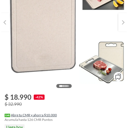
$ 18.990
o
-42%
f
$ 32.990
n
I
r
Abre tu CMR y ahorra $10.000
e
Acumula hasta
126
CMR Puntos
l
Llega hoy