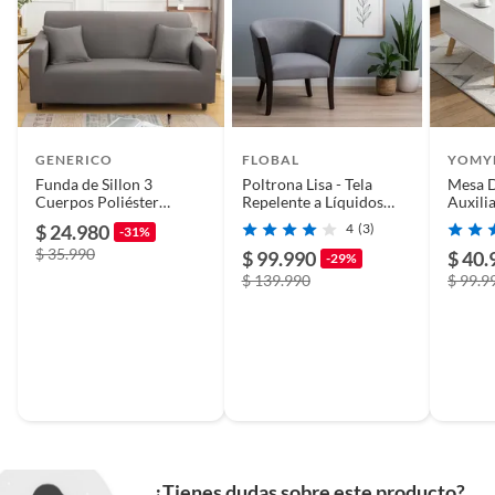
GENERICO
FLOBAL
YOMY
Funda de Sillon 3
Poltrona Lisa - Tela
Mesa 
Cuerpos Poliéster
Repelente a Líquidos
Auxili
Elástico. Color Gris
Flobal
Blanc
$ 24.980
4
(3)
-31%
TF06
$ 35.990
$ 99.990
$ 40.
-29%
$ 139.990
$ 99.9
¿Tienes dudas sobre este producto?