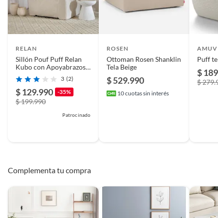
RELAN
ROSEN
AMUV
Sillón Pouf Puff Relan
Ottoman Rosen Shanklin
Puff t
Kubo con Apoyabrazos
Tela Beige
$ 189
con Relleno
3
(2)
$ 529.990
$ 279.
$ 129.990
-35%
10
cuotas sin interés
$ 199.990
Patrocinado
Complementa tu compra