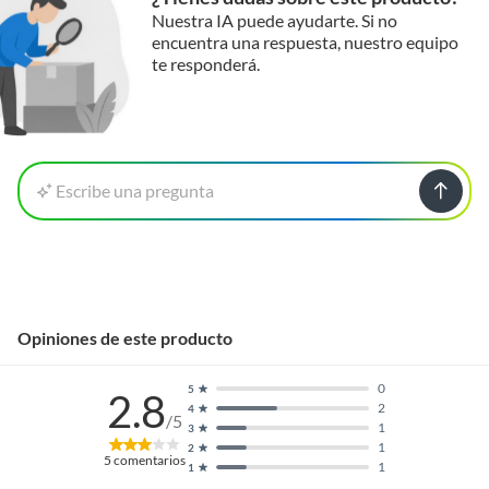
Nuestra IA puede ayudarte. Si no
encuentra una respuesta, nuestro equipo
te responderá.
Escribe una pregunta
Opiniones de este producto
0
5
2.8
2
4
/5
1
3
1
2
5
comentarios
1
1