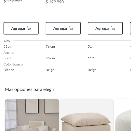
$ 179.990
$ 199.990
Agregar
Agregar
Agregar
Alto
53cm
76 cm
51
Ancho
80cm
96 cm
112
Color básico
Blanco
Beige
Beige
Más opciones para elegir