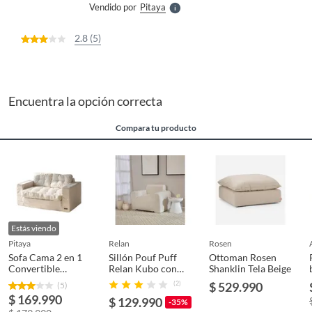
Vendido por
Pitaya
S
2.8 (5)
Encuentra la opción correcta
Compara tu producto
Estás viendo
pitaya
relan
rosen
Sofa Cama 2 en 1
Sillón Pouf Puff
Ottoman Rosen
Convertible
Relan Kubo con
Shanklin Tela Beige
Plegable Espuma
Apoyabrazos con
(2)
$ 529.990
(5)
Densa
Relleno
$ 169.990
$ 129.990
-35%