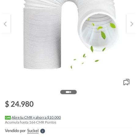
o
f
n
$ 24.980
I
r
e
l
Abre tu CMR y ahorra $10.000
l
Acumula hasta
166
CMR Puntos
e
Vendido por
Suckel
S