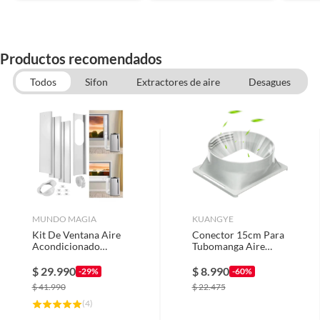
Productos recomendados
Todos
Sifon
Extractores de aire
Desagues
MUNDO MAGIA
KUANGYE
Kit De Ventana Aire
Conector 15cm Para
Acondicionado
Tubomanga Aire
Portátil - Hasta 220
Acondicionado
Cm
$
29.990
$
8.990
-29%
-60%
$
41.990
$
22.475
(
4
)