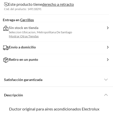
Este producto tiene
derecho a retracto
Cód. del producto: 149118291
Entrega en
Cerrillos
Sin stock en tienda
Seleccion Ubicacion, Metropolitana De Santiago
Mostrar Otras Tiendas
Envío a domicilio
Retiro en un punto
Satisfacción garantizada
Por ley, tienes hasta
10 días para devolver un producto
si te arrepientes
de la compra.
Descripción
Debe estar en perfecto estado, con todas sus etiquetas, sellos intactos y
sin uso, tal como te lo entregamos. Ten en cuenta que lo debes haber
Ductor original para aires acondicionados Electrolux
comprado por internet y que hay ciertas categorías que no tienen este