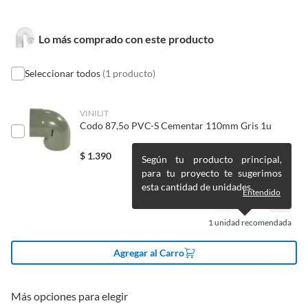
Plantas.
De uso personal.
Detalle de la
Nuevo
Lo más comprado con este producto
Condición
Seleccionar todos
(1 producto)
Cantidad de paquetes
1
VINILIT
Codo 87,5o PVC-S Cementar 110mm Gris 1u
País de origen
China
$
1.390
Según tu producto principal,
para tu proyecto te sugerimos
Condicion del
Nuevo
esta cantidad de unidades.
producto
Entendido
1
unidad recomendada
Detalle de la garantía
Producto debe estar en
perfectas condiciones.
Agregar al Carro
Productos en combo
No
Más opciones para elegir