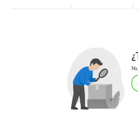
Profundidad
75mm
¿
Nu