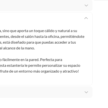
 te arrepientes de la compra.
os intactos y sin uso, tal como te lo entregamos. Ten
hay ciertas categorías que no tienen este derecho:
, sino que aporta un toque cálido y natural a su
edan deteriorarse o caducar con rapidez.
entes, desde el salón hasta la oficina, permitiéndote
s, está diseñado para que puedas acceder a tus
l alcance de la mano.
ucto
. Debe estar en perfecto estado, con todas sus
o fácilmente en la pared. Perfecta para
esta estantería le permite personalizar su espacio
arga electrónica, por ejemplo, cupones de experiencia o
sfrute de un entorno más organizado y atractivo!
usados, reparados, abiertos, de segunda selección,
s en esa condición a un precio reducido.
itaminas, entre otros análogos.
eca