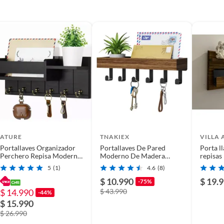
ATURE
TNAKIEX
VILLA 
Portallaves Organizador
Portallaves De Pared
Porta l
Perchero Repisa Moderno
Moderno De Madera
repisas
De Pared Negro
Tnakiex Barcelona Color
5
(1)
4.6
(8)
Carbón
$ 10.990
$ 19.
-75%
$ 14.990
$ 43.990
-44%
$ 15.990
$ 26.990