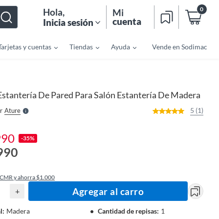
0
Hola
,
Mi
cuenta
Inicia sesión
Tarjetas y cuentas
Tiendas
Ayuda
Vende en Sodimac
o
f
n
I
r
e
Estantería De Pared Para Salón Estantería De Madera
l
l
e
5 (1)
r
Ature
S
990
-35%
990
 CMR y ahorra $1.000
Agregar al carro
+
l
:
Madera
Cantidad de repisas
:
1