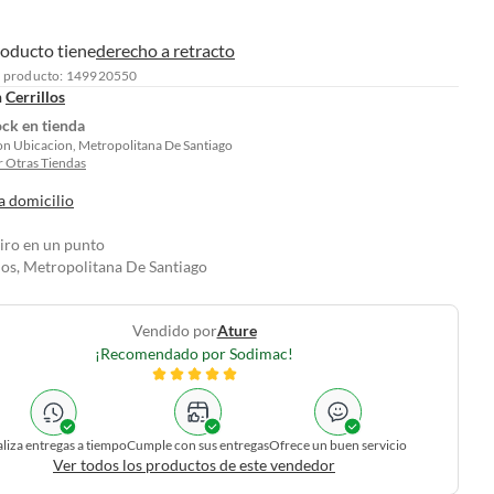
roducto tiene
derecho a retracto
l producto: 149920550
n
Cerrillos
ock en tienda
on Ubicacion, Metropolitana De Santiago
 Otras Tiendas
a domicilio
tiro en un punto
los, Metropolitana De Santiago
Vendido por
Ature
¡Recomendado por Sodimac!
liza entregas a tiempo
Cumple con sus entregas
Ofrece un buen servicio
Ver todos los productos de este vendedor