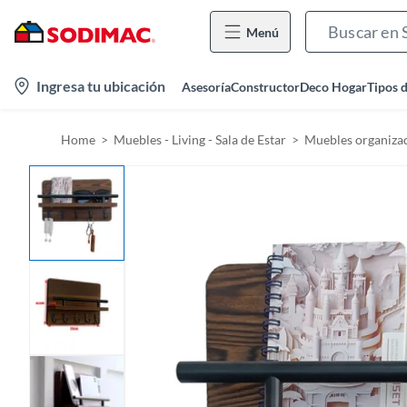
Menú
l
Ingresa tu ubicación
Asesoría
Constructor
Deco Hogar
Tipos 
o
c
Home
Muebles - Living - Sala de Estar
Muebles organiza
a
t
i
o
n
-
i
c
o
n