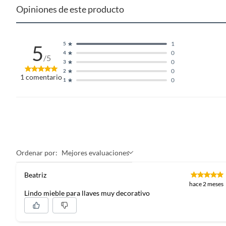
Opiniones de este producto
1
5
5
0
4
/5
0
3
0
2
1
comentario
0
1
Ordenar por:
Mejores evaluaciones
Beatriz
hace 2 meses
Lindo mieble para llaves muy decorativo