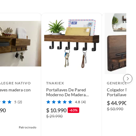
ALEGRE NATIVO
TNAKIEX
GENERICO
laves madera con
Portallaves De Pared
Colgador Made
Moderno De Madera
Portallaves
Tnakiex Barcelona Color
5
(2)
4.8
(4)
$ 44.990
-1
Carbón
$ 50.990
990
$ 10.990
-63%
$ 29.990
Patrocinado