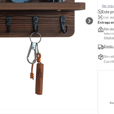
Ver más
Este p
Cód. de
Entrega e
Sin st
Selecci
Mostrar
Envío 
Sin re
Cerril
Rea