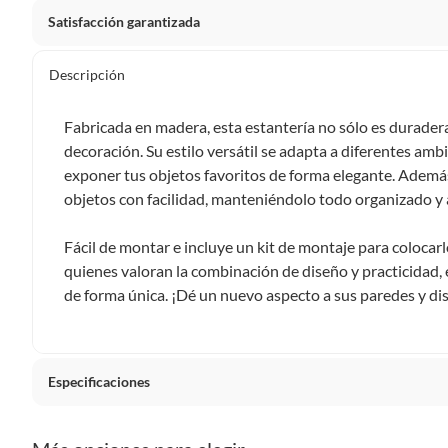
Satisfacción garantizada
Por ley, tienes hasta
10 días para devolver un producto
si
Descripción
Debe estar en perfecto estado, con todas sus etiquetas, sell
en cuenta que lo debes haber comprado por internet y que 
Fabricada en madera, esta estantería no sólo es duradera
Productos que, por su naturaleza, no puedan ser devueltos, pu
decoración. Su estilo versátil se adapta a diferentes ambi
Confeccionados a la medida.
exponer tus objetos favoritos de forma elegante. Ademá
De uso personal.
objetos con facilidad, manteniéndolo todo organizado y a
En sodimac.cl te damos
30 días desde que recibes el prod
Fácil de montar e incluye un kit de montaje para colocarl
etiquetas y sin uso, tal como te lo entregamos.
quienes valoran la combinación de diseño y practicidad, 
Productos digitales que se entregan a través de una desc
de forma única. ¡Dé un nuevo aspecto a sus paredes y di
programas para el computador.
Productos a pedido o confeccionados a medida.
Productos que han sido informados como imperfectos, 
remanufacturados o con alguna deficiencia, que sean comprado
Especificaciones
Alimentos, bebidas, medicamentos, suplementos alimenticios, v
Pinturas de un color a solicitud.
Tipo
Bibliot