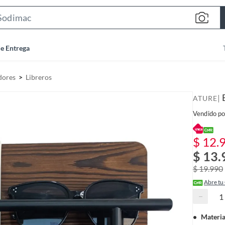
S
e
a
de Entrega
r
c
dores
Libreros
h
B
|
ATURE
a
Vendido po
r
$ 12.
$ 13.
$ 19.990
Abre tu
−
Materia