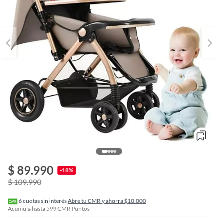
o
f
$ 89.990
n
-18%
I
$ 109.990
r
e
l
6
cuotas sin interés
Abre tu CMR y ahorra $10.000
l
Acumula hasta
599
CMR Puntos
e