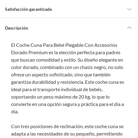
Satisfacción garantizada
Por ley, tienes hasta
10 días para devolver un producto
si te arrepientes
de la compra.
Descripción
Debe estar en perfecto estado, con todas sus etiquetas, sellos intactos y
sin uso, tal como te lo entregamos. Ten en cuenta que lo debes haber
El Coche Cuna Para Bebé Plegable Con Accesorios
comprado por internet y que hay ciertas categorías que no tienen este
derecho:
Dorado Premium es la elección perfecta para padres
que buscan comodidad y estilo. Su diseño elegante en
Productos que, por su naturaleza, no puedan ser devueltos,
color dorado, combinado con un chasis negro, no solo
puedan deteriorarse o caducar con rapidez.
ofrece un aspecto sofisticado, sino que también
Confeccionados a la medida.
garantiza durabilidad y resistencia. Este coche cuna es
De uso personal.
ideal para el transporte individual de bebés,
En sodimac.cl te damos
30 días desde que recibes el producto
. Debe
soportando un peso máximo de 20 kg, lo que lo
estar en perfecto estado, con todas sus etiquetas y sin uso, tal como te lo
convierte en una opción segura y práctica para el día a
entregamos.
día.
Productos digitales que se entregan a través de una descarga
electrónica, por ejemplo, cupones de experiencia o programas
Con tres posiciones de reclinación, este coche cuna se
para el computador.
adapta a las necesidades de su pequeño, permitiendo
Productos a pedido o confeccionados a medida.