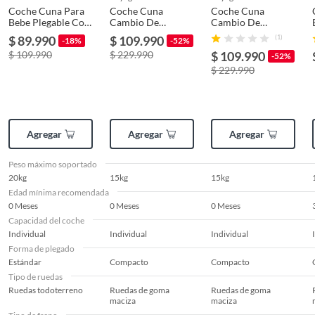
Coche Cuna Para
Coche Cuna
Coche Cuna
Bebe Plegable Con
Cambio De
Cambio De
Accesorios Dorado
Manillar 511 Kaki
Manillar 511 Black
Peso máximo
20kg
$ 89.990
$ 109.990
(1)
-18%
-52%
Premium
soportado
$ 109.990
$ 229.990
$ 109.990
-52%
$ 229.990
Dimensiones abierto
107x53x85cm
Agregar
Agregar
Agregar
Dimensiones del
107x53x85cm
coche plegado
Peso máximo soportado
20kg
15kg
15kg
Edad mínima recomendada
Tipo de freno
Frenos traseros
0 Meses
0 Meses
0 Meses
Capacidad del coche
Individual
Individual
Individual
Barra de protección
Barra de protección fija
Forma de plegado
Estándar
Compacto
Compacto
Tipo de ruedas
Freno de mano
No
Ruedas todoterreno
Ruedas de goma
Ruedas de goma
maciza
maciza