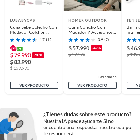
Detalle de la
Nuevo
LUBABYCAS
HOMER OUTDOOR
TEN S
Condición
Cuna bebé Colecho Con
Cuna Colecho Con
Barra 
Mudador Colchón
Mudador Y Accesorios
mts Te
Mosquitero Rosada
verde oscuro Homer
4.7
(12)
3.9
(7)
Lubabycas
Condicion del
Nuevo
$ 57.990
$ 46.
-42%
producto
$ 79.990
$ 99.990
$ 109.
-50%
$ 82.990
$ 159.990
Detalle de la garantía
90 dias por defecto de fabrica,
devolver tal cual como se le
Patrocinado
entrega en la caja.
VER PRODUCTO
VER PRODUCTO
V
¿Tienes dudas sobre este producto?
Nuestra IA puede ayudarte. Si no
encuentra una respuesta, nuestro equipo
te responderá.