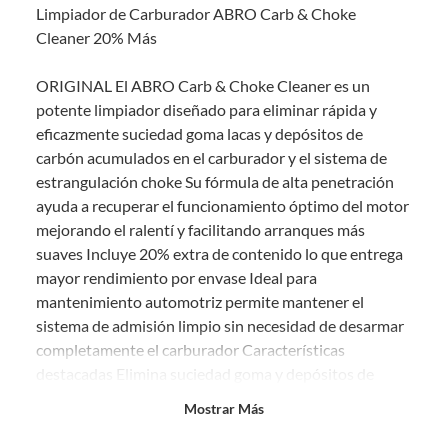
Limpiador de Carburador ABRO Carb & Choke
comprado por internet y que hay ciertas categorías que no tienen este
derecho:
Cleaner 20% Más
Productos que, por su naturaleza, no puedan ser devueltos,
ORIGINAL El ABRO Carb & Choke Cleaner es un
puedan deteriorarse o caducar con rapidez.
potente limpiador diseñado para eliminar rápida y
Confeccionados a la medida.
eficazmente suciedad goma lacas y depósitos de
De uso personal.
carbón acumulados en el carburador y el sistema de
En sodimac.cl te damos
30 días desde que recibes el producto
. Debe
estrangulación choke Su fórmula de alta penetración
estar en perfecto estado, con todas sus etiquetas y sin uso, tal como te lo
ayuda a recuperar el funcionamiento óptimo del motor
entregamos.
mejorando el ralentí y facilitando arranques más
Productos digitales que se entregan a través de una descarga
suaves Incluye 20% extra de contenido lo que entrega
electrónica, por ejemplo, cupones de experiencia o programas
mayor rendimiento por envase Ideal para
para el computador.
mantenimiento automotriz permite mantener el
Productos a pedido o confeccionados a medida.
sistema de admisión limpio sin necesidad de desarmar
Productos que han sido informados como imperfectos, usados,
completamente el carburador Características
reparados, abiertos, de segunda selección, remanufacturados o
destacadas Elimina suciedad goma y depósitos de
con alguna deficiencia, que sean comprados en esa condición a
un precio reducido.
carbón Mejora el rendimiento y la respuesta del motor
Mostrar Más
Facilita el arranque y estabiliza el ralentí Fórmula de
Alimentos, bebidas, medicamentos, suplementos alimenticios,
vitaminas, entre otros análogos.
acción rápida y profunda 20% más de producto para