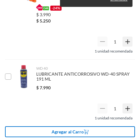
-24%
$
3.990
$
5.250
1
unidad recomendada
WD 40
LUBRICANTE ANTICORROSIVO WD-40 SPRAY
191 ML
$
7.990
1
unidad recomendada
Agregar al Carro