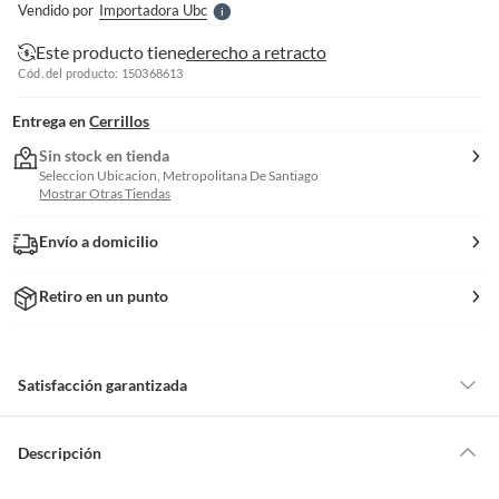
Vendido por
Importadora Ubc
S
Este producto tiene
derecho a retracto
Cód. del producto: 150368613
Entrega en
Cerrillos
Sin stock en tienda
Seleccion Ubicacion, Metropolitana De Santiago
Mostrar Otras Tiendas
Envío a domicilio
Retiro en un punto
Satisfacción garantizada
Por ley, tienes hasta
10 días para devolver un producto
si te arrepientes
de la compra.
Descripción
Debe estar en perfecto estado, con todas sus etiquetas, sellos intactos y
sin uso, tal como te lo entregamos. Ten en cuenta que lo debes haber