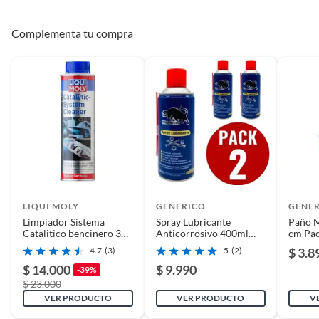
Complementa tu compra
LIQUI MOLY
GENERICO
GENE
Limpiador Sistema
Spray Lubricante
Paño M
Catalitico bencinero 300
Anticorrosivo 400ml
cm Pac
Ml Liqui Moly
Toro Negro. Pack 2
4.7
(3)
5
(2)
$ 3.8
$ 14.000
$ 9.990
-39%
$ 23.000
VER PRODUCTO
VER PRODUCTO
V