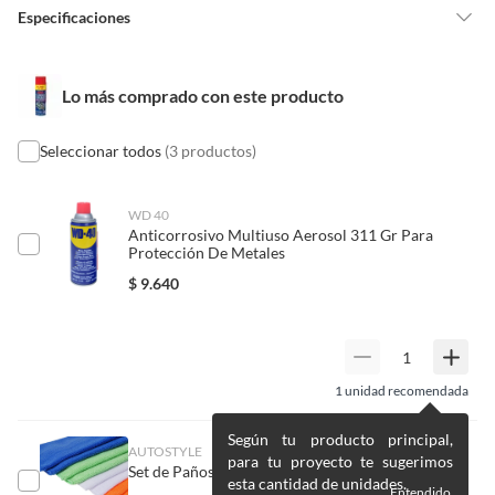
Especificaciones
mayor duración Aplicación Carburadores y sistemas de
Pinturas de un color a solicitud.
choke Contenido 12 oz 340 g
Plantas.
De uso personal.
Condicion del
Nuevo
Lo más comprado con este producto
producto
Seleccionar todos
(3 productos)
País de origen
Estados Unidos
WD 40
Anticorrosivo Multiuso Aerosol 311 Gr Para
Tipo automotriz
Automóvil,Camioneta
Protección De Metales
$
9.640
1
unidad recomendada
Según tu producto principal,
AUTOSTYLE
para tu proyecto te sugerimos
Set de Paños Autostyle para Auto 8 Unidades
esta cantidad de unidades.
Entendido