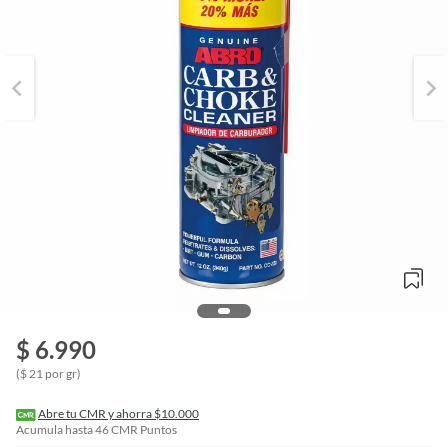
o
f
$ 6.990
n
I
($ 21 por gr)
r
e
l
Abre tu CMR y ahorra $10.000
l
Acumula hasta
46
CMR Puntos
e