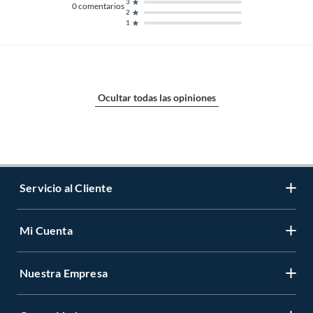
3
0
comentarios
2
1
Ocultar todas las opiniones
Servicio al Cliente
Mi Cuenta
Contáctanos
Medios de Pago
Nuestra Empresa
Registrate
Cambios y Devoluciones
Cambiar Contraseña