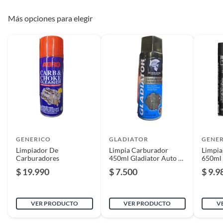
Más opciones para elegir
GENERICO
GLADIATOR
GENE
Limpiador De
Limpia Carburador
Limpia
Carburadores
450ml Gladiator Auto &
650ml 
Moto
$ 19.990
$ 7.500
$ 9.9
VER PRODUCTO
VER PRODUCTO
V