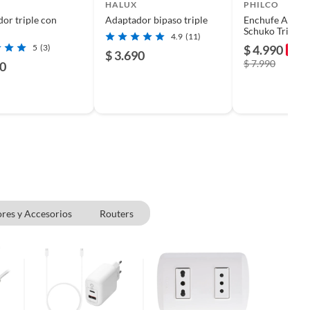
HALUX
PHILCO
or triple con
Adaptador bipaso triple
Enchufe Adapt
Schuko Triple P
4.9
(11)
5
(3)
$ 4.990
-38%
$ 3.690
$ 7.990
90
ores y Accesorios
Routers