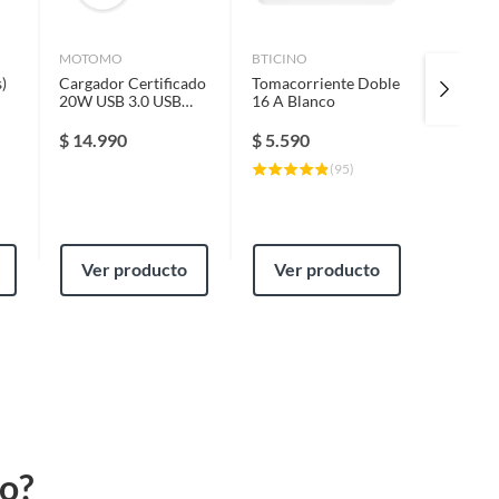
MOTOMO
BTICINO
SINTHES
)
Cargador Certificado
Tomacorriente Doble
Enchuf
20W USB 3.0 USB
16 A Blanco
10/16A
Tipo C con Cable
Grey
Tipo C a Tipo C
$
14.990
$
5.590
$
13.5
(
95
)
Ver producto
Ver producto
Ver
to?