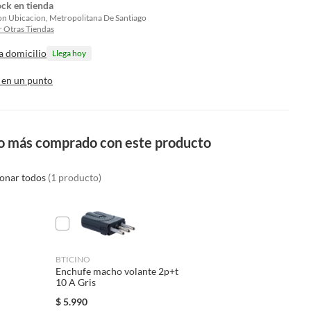
ock en tienda
on Ubicacion, Metropolitana De Santiago
 Otras Tiendas
a domicilio
Llega hoy
 en un punto
o más comprado con este producto
ionar todos
(1 producto)
BTICINO
Enchufe macho volante 2p+t
10 A Gris
$
5.990