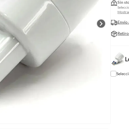
Sin st
Selecci
Mostrar
Envío 
Retiro
L
Selecc