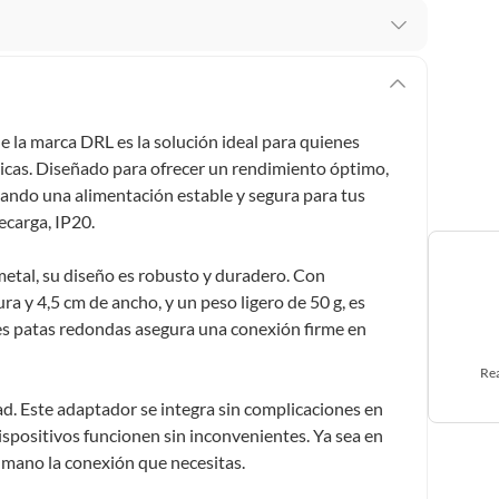
 te arrepientes de la compra.
os intactos y sin uso, tal como te lo entregamos. Ten
hay ciertas categorías que no tienen este derecho:
la marca DRL es la solución ideal para quienes
edan deteriorarse o caducar con rapidez.
ricas. Diseñado para ofrecer un rendimiento óptimo,
ando una alimentación estable y segura para tus
ecarga, IP20.
ucto
. Debe estar en perfecto estado, con todas sus
metal, su diseño es robusto y duradero. Con
a y 4,5 cm de ancho, y un peso ligero de 50 g, es
arga electrónica, por ejemplo, cupones de experiencia o
res patas redondas asegura una conexión firme en
Rea
usados, reparados, abiertos, de segunda selección,
d. Este adaptador se integra sin complicaciones en
s en esa condición a un precio reducido.
ispositivos funcionen sin inconvenientes. Ya sea en
itaminas, entre otros análogos.
 a mano la conexión que necesitas.