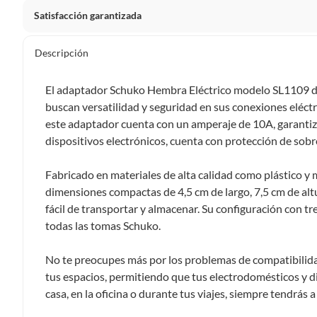
Satisfacción garantizada
Por ley, tienes hasta
10 días para devolver un producto
si
Descripción
Debe estar en perfecto estado, con todas sus etiquetas, sell
en cuenta que lo debes haber comprado por internet y que 
El adaptador Schuko Hembra Eléctrico modelo SL1109 de 
Productos que, por su naturaleza, no puedan ser devueltos, pu
buscan versatilidad y seguridad en sus conexiones eléct
Confeccionados a la medida.
este adaptador cuenta con un amperaje de 10A, garantiz
De uso personal.
dispositivos electrónicos, cuenta con protección de sobr
En sodimac.cl te damos
30 días desde que recibes el prod
Fabricado en materiales de alta calidad como plástico y 
etiquetas y sin uso, tal como te lo entregamos.
dimensiones compactas de 4,5 cm de largo, 7,5 cm de altur
Productos digitales que se entregan a través de una desc
fácil de transportar y almacenar. Su configuración con t
programas para el computador.
todas las tomas Schuko.
Productos a pedido o confeccionados a medida.
Productos que han sido informados como imperfectos, 
No te preocupes más por los problemas de compatibilida
remanufacturados o con alguna deficiencia, que sean comprado
tus espacios, permitiendo que tus electrodomésticos y d
Alimentos, bebidas, medicamentos, suplementos alimenticios, v
casa, en la oficina o durante tus viajes, siempre tendrás
Pinturas de un color a solicitud.