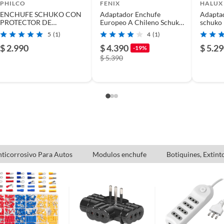
PHILCO
FENIX
HALUX
ENCHUFE SCHUKO CON
Adaptador Enchufe
Adaptad
PROTECTOR DE
Europeo A Chileno Schuko
schuko
ca
SOBRECARGA
Certificado Sec
5
(1)
4
(1)
$ 2.990
$ 4.390
$ 5.2
-19%
$ 5.390
ticorrosivo Para Autos
Modulos enchufe
Botiquines, Extint