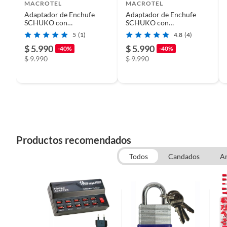
MACROTEL
MACROTEL
Adaptador de Enchufe
Adaptador de Enchufe
SCHUKO con
SCHUKO con
Plazo de disponibilidad de repuestos
No apli
Certificación SEC
Certificación SEC
5
(1)
4.8
(4)
$ 5.990
$ 5.990
-40%
-40%
$ 9.990
$ 9.990
Duración en condiciones previsibles de uso
1
Plazo de disponibilidad de servicio técnico
1
Productos en combo
No
Productos recomendados
Todos
Candados
An
Modelo
SL1109
Cantidad de entradas
1
Potencia
2500W