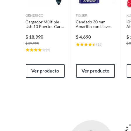
Color
Blanco
GENERICO
FIXSER
K
Cargador Múltiple
Candado 30 mm
Ki
Usb 10 Puertos Carga
Amarillo con Llaves
Ai
Rápida 5v 12a
Co
Incluye
1 adapt
$
18.990
$
4.690
$
$
19.990
$
3
(
16
)
(
2
)
Voltaje
250V
Amperaje
10 A
Ver producto
Ver producto
Garantía
6 mese
¿