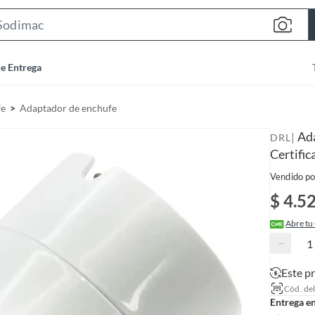
S
e
a
de Entrega
r
c
fe
Adaptador de enchufe
h
B
Ad
|
DRL
a
Certific
r
Vendido po
$ 4.5
Abre tu
−
Este p
Cód. de
Entrega e