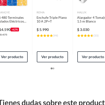
UANGYE
REMA
HALUX
t 480 Terminales
Enchufe Triple Plano
Alargador 4 Toma(s
slados Eléctricos
10 A 2P+T
1.5 m Blanco
n Caja Varios
ador
14.590
$
5.990
$
3.030
-62%
8.475
(
99
)
(
55
)
Ver producto
Ver producto
Ver producto
s
Tienes dudas sobre este produc