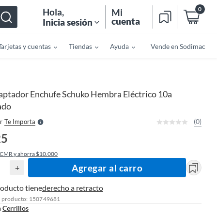
0
Hola
,
Mi
cuenta
Inicia sesión
Tarjetas y cuentas
Tiendas
Ayuda
Vende en Sodimac
o
f
n
I
aptador Enchufe Schuko Hembra Eléctrico 10a
r
e
ado
l
l
e
(0)
r
Te Importa
S
25
 CMR y ahorra $10.000
Agregar al carro
+
roducto tiene
derecho a retracto
l producto: 150749681
n
Cerrillos