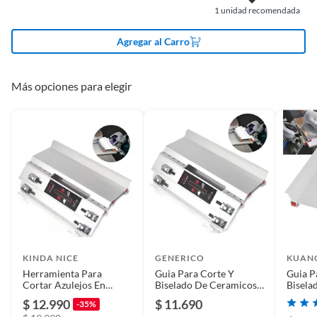
1
unidad recomendada
baldosas y reduce el riesgo de tener que volver a
Tipo de trabajo
Profesional
trabajar.
Agregar al Carro
Largo
25CM
Más opciones para elegir
Número de piezas
1
Material de la hoja
Acero
KINDA NICE
GENERICO
KUAN
Herramienta Para
Guia Para Corte Y
Guia P
Cortar Azulejos En
Biselado De Ceramicos
Bisela
Ángulo De 45°
O Porcelanatos Lisos
O Porc
$ 12.990
$ 11.690
-35%