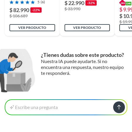
5
(6)
$ 22.990
-32%
$ 33.990
$ 9.9
$ 82.990
-22%
$ 10.
$ 106.689
$ 19.9
VER PRODUCTO
VER PRODUCTO
V
¿Tienes dudas sobre este producto?
Nuestra IA puede ayudarte. Si no
encuentra una respuesta, nuestro equipo
te responderá.
Escribe una pregunta