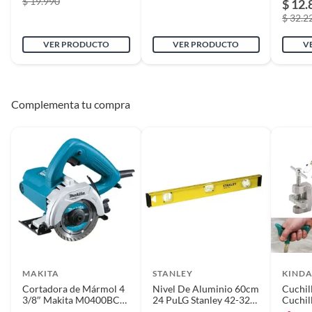
$ 19.990
$ 12.
$ 32.2
VER PRODUCTO
VER PRODUCTO
V
Complementa tu compra
MAKITA
STANLEY
KINDA
Cortadora de Mármol 4
Nivel De Aluminio 60cm
Cuchil
3/8″ Makita M0400BC
24 PuLG Stanley 42-324
Cuchil
1.200 Watts
I-beam 180
Azulej