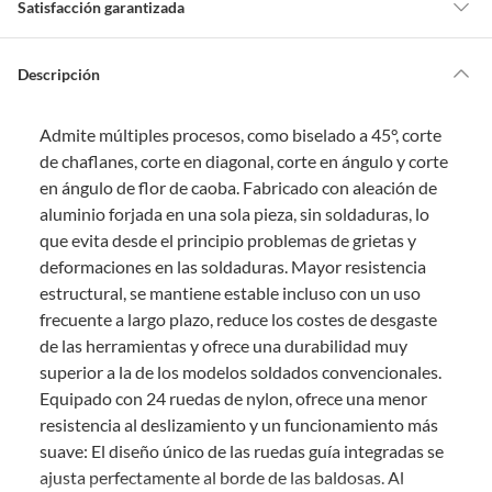
Satisfacción garantizada
a
m
o
s
Por ley, tienes hasta
10 días para devolver un producto
si te arrepientes
?
de la compra.
Descripción
Debe estar en perfecto estado, con todas sus etiquetas, sellos intactos y
sin uso, tal como te lo entregamos. Ten en cuenta que lo debes haber
Admite múltiples procesos, como biselado a 45°, corte
comprado por internet y que hay ciertas categorías que no tienen este
derecho:
de chaflanes, corte en diagonal, corte en ángulo y corte
en ángulo de flor de caoba. Fabricado con aleación de
Productos que, por su naturaleza, no puedan ser devueltos,
aluminio forjada en una sola pieza, sin soldaduras, lo
puedan deteriorarse o caducar con rapidez.
que evita desde el principio problemas de grietas y
Confeccionados a la medida.
deformaciones en las soldaduras. Mayor resistencia
De uso personal.
estructural, se mantiene estable incluso con un uso
En sodimac.cl te damos
30 días desde que recibes el producto
. Debe
frecuente a largo plazo, reduce los costes de desgaste
estar en perfecto estado, con todas sus etiquetas y sin uso, tal como te lo
de las herramientas y ofrece una durabilidad muy
entregamos.
superior a la de los modelos soldados convencionales.
Productos digitales que se entregan a través de una descarga
Equipado con 24 ruedas de nylon, ofrece una menor
electrónica, por ejemplo, cupones de experiencia o programas
resistencia al deslizamiento y un funcionamiento más
para el computador.
suave: El diseño único de las ruedas guía integradas se
Productos a pedido o confeccionados a medida.
ajusta perfectamente al borde de las baldosas. Al
Productos que han sido informados como imperfectos, usados,