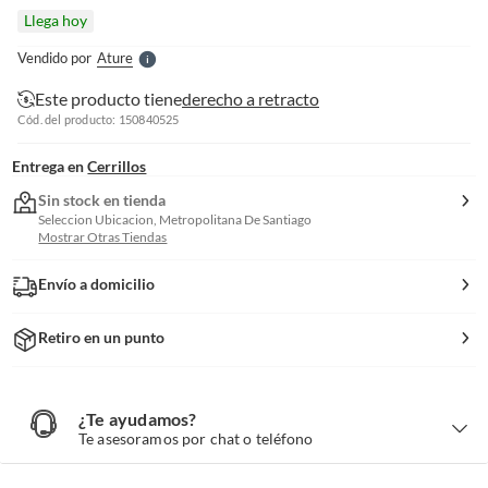
l
Llega hoy
l
e
Vendido por
Ature
S
Este producto tiene
derecho a retracto
Cód. del producto: 150840525
Entrega en
Cerrillos
Sin stock en tienda
Seleccion Ubicacion, Metropolitana De Santiago
Mostrar Otras Tiendas
Envío a domicilio
Retiro en un punto
¿Te ayudamos?
¿
T
Te asesoramos por chat o teléfono
e
a
y
u
d