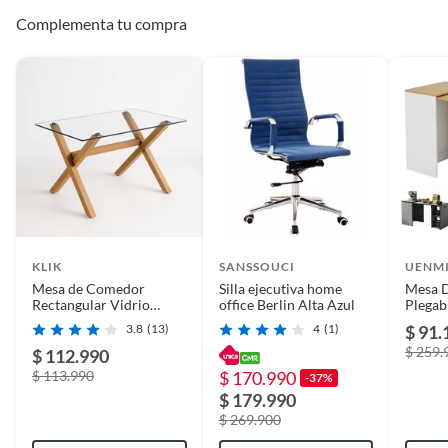
Complementa tu compra
Detalle de la
Nuevo
Condición
Condicion del
Nuevo
producto
KLIK
SANSSOUCI
UENM
Mesa de Comedor
Silla ejecutiva home
Mesa 
Rectangular Vidrio
office Berlin Alta Azul
Plegab
Cross 140x90cm KLIK
Moder
3.8
(13)
4
(1)
$ 91.
$ 259.
$ 112.990
$ 113.990
$ 170.990
-37%
$ 179.990
$ 269.900