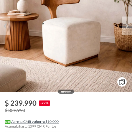
o
f
$ 239.990
n
-27%
I
$ 329.990
r
e
l
Abre tu CMR y ahorra $10.000
l
Acumula hasta
1599
CMR Puntos
e