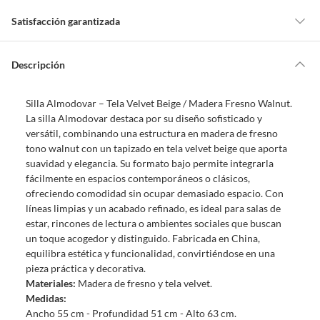
Satisfacción garantizada
Por ley, tienes hasta
10 días para devolver un producto
si te arrepientes
de la compra.
Descripción
Debe estar en perfecto estado, con todas sus etiquetas, sellos intactos y
sin uso, tal como te lo entregamos. Ten en cuenta que lo debes haber
Silla Almodovar – Tela Velvet Beige / Madera Fresno Walnut.
comprado por internet y que hay ciertas categorías que no tienen este
La silla Almodovar destaca por su diseño sofisticado y
derecho:
versátil, combinando una estructura en madera de fresno
Productos que, por su naturaleza, no puedan ser devueltos,
tono walnut con un tapizado en tela velvet beige que aporta
puedan deteriorarse o caducar con rapidez.
suavidad y elegancia. Su formato bajo permite integrarla
Confeccionados a la medida.
fácilmente en espacios contemporáneos o clásicos,
De uso personal.
ofreciendo comodidad sin ocupar demasiado espacio. Con
líneas limpias y un acabado refinado, es ideal para salas de
En sodimac.cl te damos
30 días desde que recibes el producto
. Debe
estar, rincones de lectura o ambientes sociales que buscan
estar en perfecto estado, con todas sus etiquetas y sin uso, tal como te lo
un toque acogedor y distinguido. Fabricada en China,
entregamos.
equilibra estética y funcionalidad, convirtiéndose en una
Productos digitales que se entregan a través de una descarga
pieza práctica y decorativa.
electrónica, por ejemplo, cupones de experiencia o programas
Materiales:
Madera de fresno y tela velvet.
para el computador.
Medidas:
Ancho 55 cm - Profundidad 51 cm - Alto 63 cm.
Productos a pedido o confeccionados a medida.