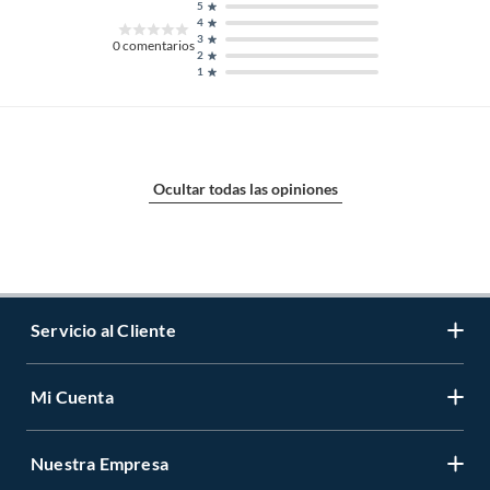
5
4
3
0
comentarios
2
1
Ocultar todas las opiniones
Servicio al Cliente
Mi Cuenta
Contáctanos
Medios de Pago
Nuestra Empresa
Registrate
Cambios y Devoluciones