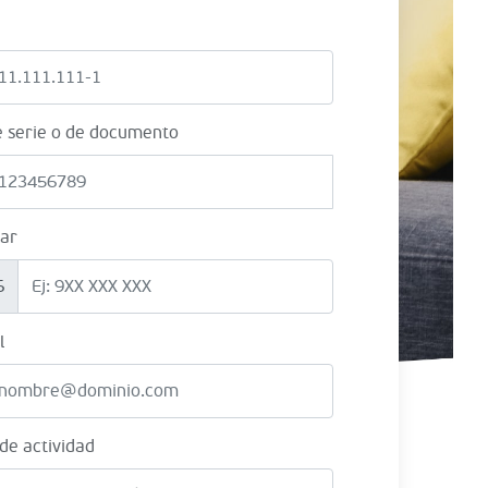
e serie o de documento
lar
6
l
 de actividad