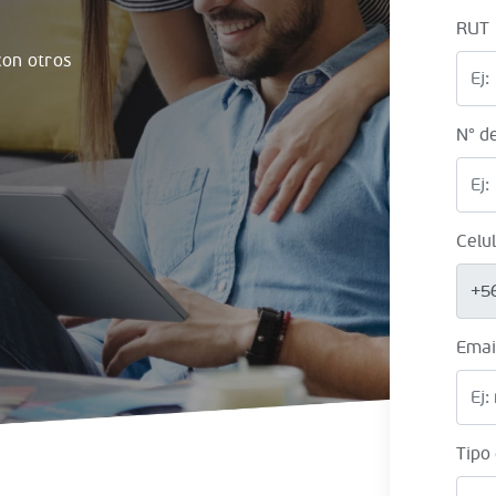
RUT
on otros
N° d
Celu
+5
Emai
Tipo