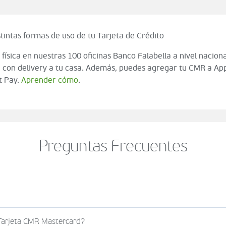
tintas formas de uso de tu Tarjeta de Crédito
 física en nuestras 100 oficinas Banco Falabella a nivel naciona
 con delivery a tu casa. Además, puedes agregar tu CMR a App
t Pay.
Aprender cómo
.
Preguntas Frecuentes
o al momento de finalizar tu compra (check out del carrito
 Tarjeta CMR Mastercard?