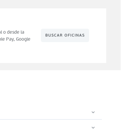
l o desde la
BUSCAR OFICINAS
le Pay, Google
 de compra). Tienes 14 días para hacer uso de