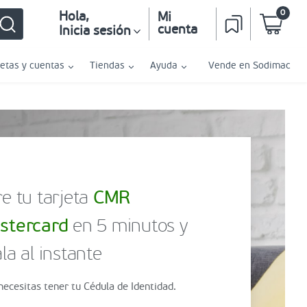
0
Hola
,
Mi
cuenta
Inicia sesión
jetas y cuentas
Tiendas
Ayuda
Vende en Sodimac
e tu tarjeta
CMR
stercard
en 5 minutos y
la al instante
necesitas tener tu Cédula de Identidad.