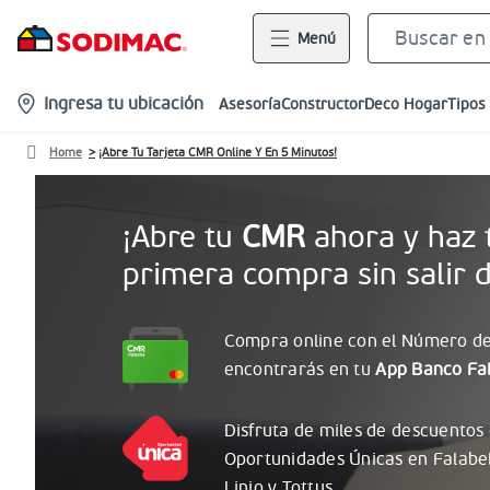
Menú
location-
Ingresa tu ubicación
Asesoría
Constructor
Deco Hogar
Tipos
icon
Home
¡Abre Tu Tarjeta CMR Online Y En 5 Minutos!
¡Abre tu
CMR
ahora y haz 
primera compra sin salir d
Compra online con el
Número
de
encontrarás
en tu
App Banco Fal
Disfruta de miles de descuentos
Oportunidades
Únicas
en Falabe
Linio y Tottus