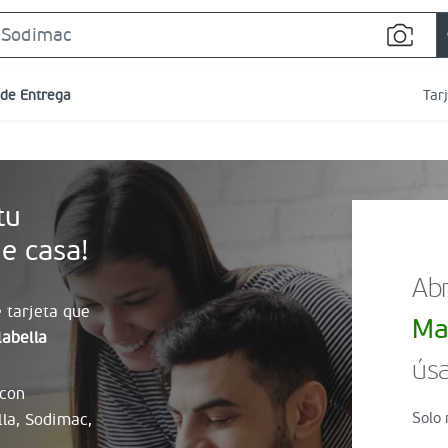
Search
Bar
 de Entrega
Tar
tu
e casa!
Abr
 tarjeta que
Ma
abella
úsa
 con
Solo 
lla, Sodimac,