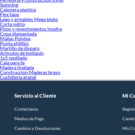
Spinning
Cajonera plastica
Flex tape
Lego y armables Mega bloks
Corta vidrio
Pisos y revestimientos Incefra
Copa diamantada
Mallas Polytex
Punta phillips
Martillo de disparo
Articulos de botiquin
1x5 cepillado
Caja para te
Madera tinglada
Construccion Maderas bravo
Cuchilleria granel
Servicio al Cliente
Mi C
Contáctanos
Regist
Medios de Pago
Cambi
Cambios y Devoluciones
Mis C