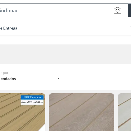
Search
Bar
de Entrega
r por
:
endados