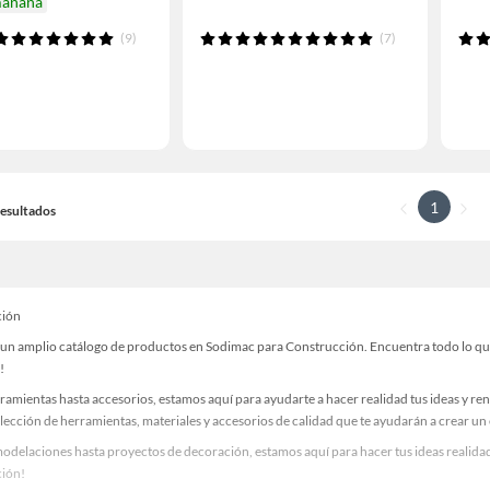
mañana
(9)
(7)
1
 Resultados
ción
un amplio catálogo de productos en Sodimac para Construcción. Encuentra todo lo que n
!
ramientas hasta accesorios, estamos aquí para ayudarte a hacer realidad tus ideas y re
lección de herramientas, materiales y accesorios de calidad que te ayudarán a crear un
odelaciones hasta proyectos de decoración, estamos aquí para hacer tus ideas realidad
ión!