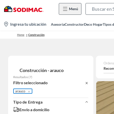
Menú
location-
Ingresa tu ubicación
Asesoría
Constructor
Deco Hogar
Tipos 
icon
Home
Construcción
Ordena
Recom
Construcción - arauco
Resultados
(
7
)
Filtro seleccionado
arauco
Tipo de Entrega
Envío a domicilio