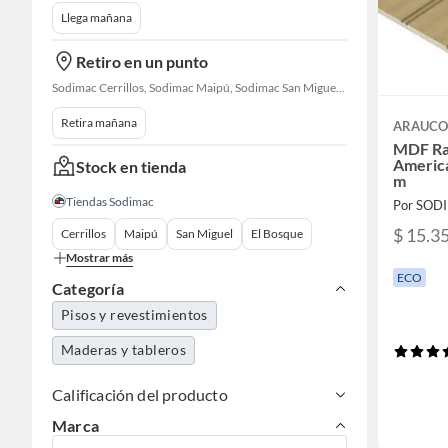
Llega mañana
Retiro en un punto
Sodimac Cerrillos, Sodimac Maipú, Sodimac San Miguel, Sodimac El Bosque, Sodimac San Bernardo, Sodimac Talagante, Sodimac San Fernando
Retira mañana
ARAUC
MDF Ra
Americ
Stock en tienda
m
Tiendas Sodimac
Por SOD
$ 15.3
Cerrillos
Maipú
San Miguel
El Bosque
Mostrar más
ECO
Categoría
Pisos y revestimientos
Maderas y tableros
Calificación del producto
Marca