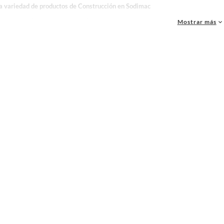
la variedad de productos de Construcción en Sodimac
as, materiales y accesorios de calidad para tus proyectos y renovación de espacios. ¡
Mostrar más
 una amplia variedad de productos de Construcción en Sodimac. Encuentra todo lo nece
idad!