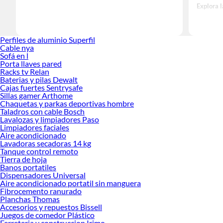
Explora 
Herramient
Encuentra
Perfiles de aluminio Superfil
ideas real
Cable nya
Sofá en l
Porta llaves pared
Racks tv Relan
Baterias y pilas Dewalt
Cajas fuertes Sentrysafe
Sillas gamer Arthome
Chaquetas y parkas deportivas hombre
Taladros con cable Bosch
Lavalozas y limpiadores Paso
Limpiadores faciales
Aire acondicionado
Lavadoras secadoras 14 kg
Tanque control remoto
Tierra de hoja
Banos portatiles
Dispensadores Universal
Aire acondicionado portatil sin manguera
Fibrocemento ranurado
Planchas Thomas
Accesorios y repuestos Bissell
Juegos de comedor Plástico
Ferreteria y construccion Irimo