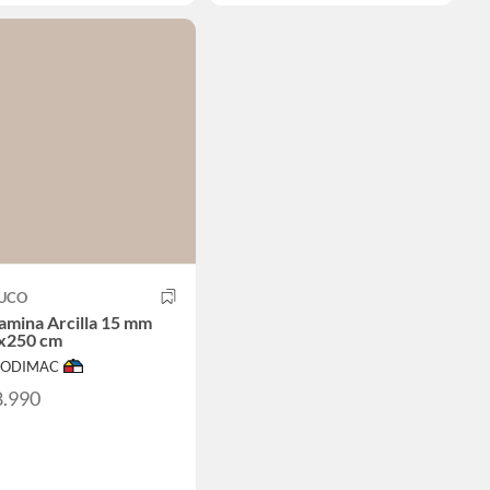
UCO
amina Arcilla 15 mm
x250 cm
 SODIMAC
8.990