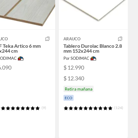
UCO
ARAUCO
 Teka Artico 6 mm
Tablero Durolac Blanco 2.8
x244 cm
mm 152x244 cm
 SODIMAC
Por SODIMAC
6.090
$ 12.990
$ 12.340
Retira mañana
ECO
(9)
(124)