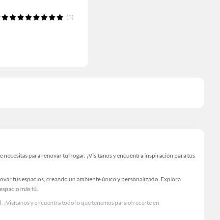
(3)
ecesitas para renovar tu hogar. ¡Visítanos y encuentra inspiración para tus
novar tus espacios, creando un ambiente único y personalizado. Explora
 espacio más tú.
. ¡Visítanos y encuentra todo lo que tenemos para ofrecerte en