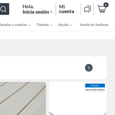
0
Hola
,
Mi
cuenta
Inicia sesión
Tarjetas y cuentas
Tiendas
Ayuda
Vende en Sodimac
1