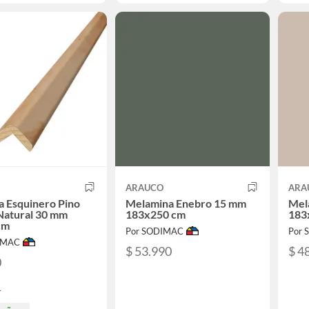
O
ARAUCO
ARA
 Esquinero Pino
Melamina Enebro 15 mm
Mel
Natural 30 mm
183x250 cm
183
cm
Por SODIMAC
Por
IMAC
$ 53.990
$ 4
0
1