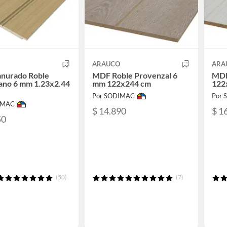
O
ARAUCO
ARA
nurado Roble
MDF Roble Provenzal 6
MDF
ano 6 mm 1.23x2.44
mm 122x244 cm
122
Por SODIMAC
Por
IMAC
$ 14.890
$ 1
50
(50)
(7)