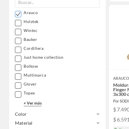
Arauco
Holztek
Wintec
Bauker
Cordillera
Just home collection
Bolkow
Multimarca
ARAUC
Glover
Moldura
Finger 
Topex
3x300 
Por SOD
+ Ver más
$ 7.49
Color
$ 6.59
Material