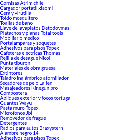
Cornisas Atrim chile
Encuentra todo lo necesario para tus proyectos de renovación y decoración.
Cargador portatil xiaomi
¡Visítanos y haz tus ideas realidad!
Cera y virutilla
Toldo mosquitero
Toallas de bano
Llave de lavaplatos Detodoymas
Platachos y planas Total tools
Mobiliario medico
Portalamparas y soquetes
Adhesivos para pisos Topex
Cafeteras electricas Thomas
Rejilla de desague Nicoll
Punta tiburon
Materiales de obra gruesa
Extintores
Taladro inalámbrico atornillador
Secadores de pelo Laifen
Masajeadores Kinegun pro
Compostera
Apliques exterior y focos tortuga
Guantes Wayu
Pasta muro Topex
Microfonos Jbl
Removedor de frague
Detergentes
Radios para autos Braxystern
Alambre negro 14
Adhesivos para pisos Topex