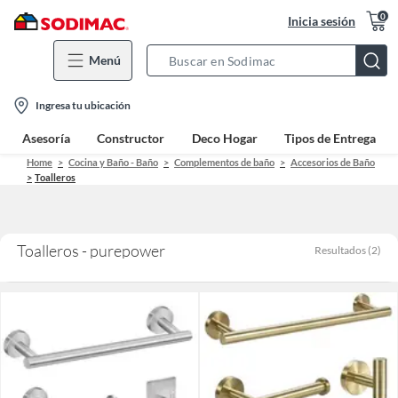
0
Inicia sesión
Menú
Search
Bar
location-
Ingresa tu ubicación
icon
Asesoría
Constructor
Deco Hogar
Tipos de Entrega
Home
Cocina y Baño - Baño
Complementos de baño
Accesorios de Baño
Toalleros
Toalleros - purepower
Resultados
(
2
)