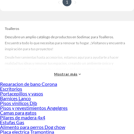
1
Toalleros
Descubre un amplio catálogo de productos en Sodimac para Toalleros.
Encuentra todo lo que necesitas para renovar tu hogar. ¡Visítanos y encuentra
inspiración para tus proyectos!
Desde herramientas hasta accesorios, estamos aquí para ayudarte a hacer
realidad tus ideas y renovar tus espacios, creando un ambiente único y
personalizado. Explora nuestra selección de herramientas, materiales y
Mostrar más
accesorios de calidad que te ayudarán a crear un espacio más tú.
Reparacion de bano Corona
Desde remodelaciones hasta proyectos de decoración, estamos aquí para hacer
Escritorios
tus ideas realidad. ¡Visítanos y encuentra todo lo que tenemos para ofrecerte en
Portacepillos y vasos
Toalleros!
Barnices Lanco
Pisos vinilicos Dib
Explora la variedad de productos de Toalleros en Sodimac
Pisos y revestimientos Angelgres
Camas para gatos
Herramientas, materiales y accesorios de calidad para tus proyectos y
Pilares de madera 4x4
renovación de espacios. ¡Visítanos y descubre todo lo que tenemos para
Estufas Gas
ofrecerte!
Alimento para perros Dog chow
Placa electrica Tramontina
Encuentra una amplia variedad de productos de Toalleros en Sodimac.