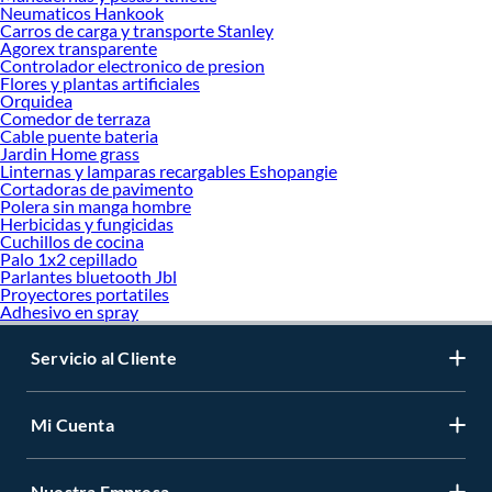
Neumaticos Hankook
Carros de carga y transporte Stanley
Agorex transparente
Controlador electronico de presion
Flores y plantas artificiales
Orquidea
Comedor de terraza
Cable puente bateria
Jardin Home grass
Linternas y lamparas recargables Eshopangie
Cortadoras de pavimento
Polera sin manga hombre
Herbicidas y fungicidas
Cuchillos de cocina
Palo 1x2 cepillado
Parlantes bluetooth Jbl
Proyectores portatiles
Adhesivo en spray
Servicio al Cliente
Mi Cuenta
Nuestra Empresa