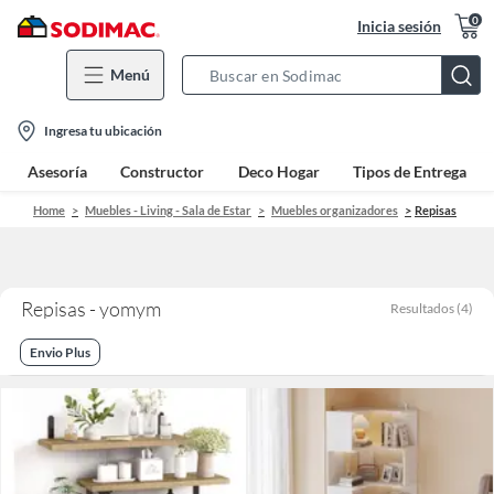
0
Inicia sesión
Menú
Search
Bar
location-
Ingresa tu ubicación
icon
Asesoría
Constructor
Deco Hogar
Tipos de Entrega
Home
Muebles - Living - Sala de Estar
Muebles organizadores
Repisas
Repisas - yomym
Resultados
(
4
)
Envio Plus