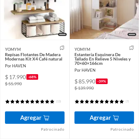
YOMYM
YOMYM
Repisas Flotantes De Madera
Estantería Esquinera De
Modernas Kit X4 Café natural
Tallado En Relieve 5 Niveles y
70×60×166cm
Por HAVEN
Por HAVEN
$ 17.990
-68%
$ 85.990
-39%
$ 55.990
$ 139.990
(13)
(7)
Agregar
Agregar
Patrocinado
Patrocinado