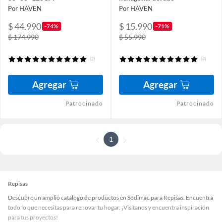
Por HAVEN
Por HAVEN
$ 44.990
$ 15.990
-74%
-71%
$ 174.990
$ 55.990
(2)
(4)
Agregar
Agregar
Patrocinado
Patrocinado
1
Repisas
Descubre un amplio catálogo de productos en Sodimac para Repisas. Encuentra
todo lo que necesitas para renovar tu hogar. ¡Visítanos y encuentra inspiración
para tus proyectos!