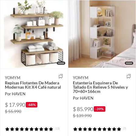
YOMYM
YOMYM
Repisas Flotantes De Madera
Estantería Esquinera De
Modernas Kit X4 Café natural
Tallado En Relieve 5 Niveles y
70×60×166cm
Por HAVEN
Por HAVEN
$ 17.990
-68%
$ 85.990
-39%
$ 55.990
$ 139.990
(13)
(7)