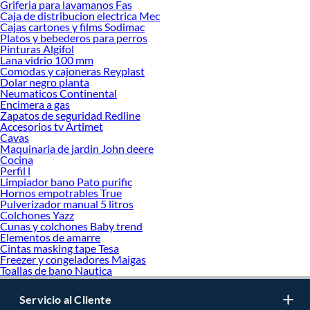
Griferia para lavamanos Fas
Caja de distribucion electrica Mec
Cajas cartones y films Sodimac
Platos y bebederos para perros
Pinturas Algifol
Lana vidrio 100 mm
Comodas y cajoneras Reyplast
Dolar negro planta
Neumaticos Continental
Encimera a gas
Zapatos de seguridad Redline
Accesorios tv Artimet
Cavas
Maquinaria de jardin John deere
Cocina
Perfil l
Limpiador bano Pato purific
Hornos empotrables True
Pulverizador manual 5 litros
Colchones Yazz
Cunas y colchones Baby trend
Elementos de amarre
Cintas masking tape Tesa
Freezer y congeladores Maigas
Toallas de bano Nautica
Servicio al Cliente