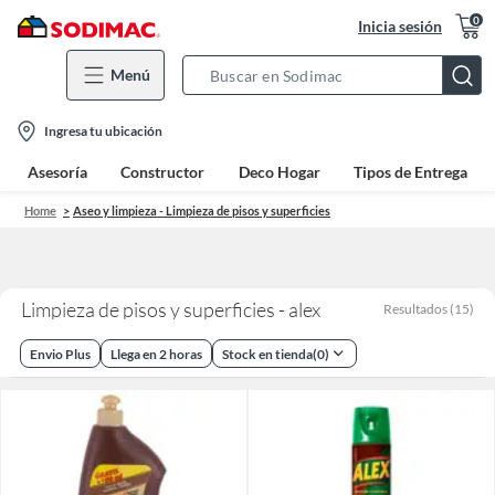
0
Inicia sesión
Menú
Search
Bar
location-
Ingresa tu ubicación
icon
Asesoría
Constructor
Deco Hogar
Tipos de Entrega
Home
Aseo y limpieza - Limpieza de pisos y superficies
Limpieza de pisos y superficies - alex
Resultados
(
15
)
Envio Plus
Llega en 2 horas
Stock en tienda
(
0
)