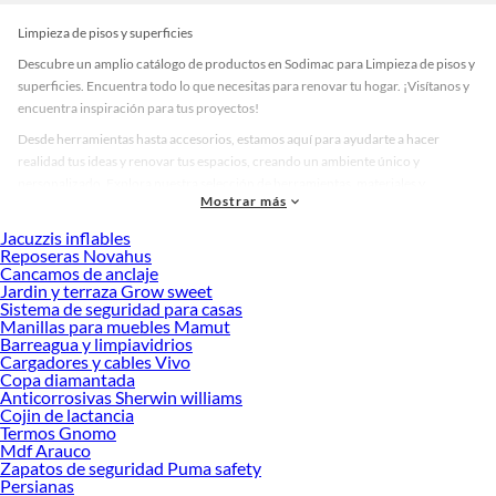
Limpieza de pisos y superficies
Descubre un amplio catálogo de productos en Sodimac para Limpieza de pisos y
superficies. Encuentra todo lo que necesitas para renovar tu hogar. ¡Visítanos y
encuentra inspiración para tus proyectos!
Desde herramientas hasta accesorios, estamos aquí para ayudarte a hacer
realidad tus ideas y renovar tus espacios, creando un ambiente único y
personalizado. Explora nuestra selección de herramientas, materiales y
Mostrar más
accesorios de calidad que te ayudarán a crear un espacio más tú.
Jacuzzis inflables
Desde remodelaciones hasta proyectos de decoración, estamos aquí para hacer
Reposeras Novahus
tus ideas realidad. ¡Visítanos y encuentra todo lo que tenemos para ofrecerte en
Cancamos de anclaje
Limpieza de pisos y superficies!
Jardin y terraza Grow sweet
Sistema de seguridad para casas
Explora la variedad de productos de Limpieza de pisos y superficies en
Manillas para muebles Mamut
Sodimac
Barreagua y limpiavidrios
Cargadores y cables Vivo
Herramientas, materiales y accesorios de calidad para tus proyectos y
Copa diamantada
renovación de espacios. ¡Visítanos y descubre todo lo que tenemos para
Anticorrosivas Sherwin williams
ofrecerte!
Cojin de lactancia
Termos Gnomo
Encuentra una amplia variedad de productos de Limpieza de pisos y superficies
Mdf Arauco
en Sodimac. Encuentra todo lo necesario para tus proyectos de renovación y
Zapatos de seguridad Puma safety
Persianas
decoración. ¡Visítanos y haz tus ideas realidad!