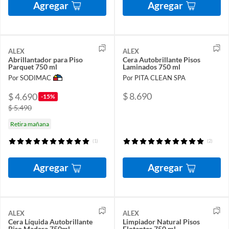
Agregar
Agregar
ALEX
ALEX
Abrillantador para Piso
Cera Autobrillante Pisos
Parquet 750 ml
Laminados 750 ml
Por SODIMAC
Por PITA CLEAN SPA
$ 8.690
$ 4.690
-15%
$ 5.490
Retira mañana
(1)
(2)
Agregar
Agregar
ALEX
ALEX
Cera Líquida Autobrillante
Limpiador Natural Pisos
Piso Madera 750ml
Flotantes 750 ml