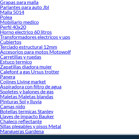
Dispensadores en Sodimac. Encuentra todo lo necesario para tus proyectos de
Grapas para malla
Parlantes para auto Jbl
renovación y decoración. ¡Visítanos y haz tus ideas realidad!
Malla 5014
Polea
Mobiliario medico
Perfil 40x20
Horno electrico 60 litros
Transformadores electricos y ups
Cubiertos
Terciado estructural 12mm
Accesorios para motos Motowolf
Carretillas y ruedas
Estuco termico
Zapatillas diadora mujer
Calefont a gas Ursus trotter
Panera
Cojines Living market
Aspiradora con filtro de agua
Sopletes y balones de gas
Maletas Maletas blandas
Pinturas Sol y lluvia
Camas nido
Botellas termicas Stanley
Llaves de impacto Bauker
Chaleco reflectante
Sillas plegables y pisos Metal
Mangueras Gardena