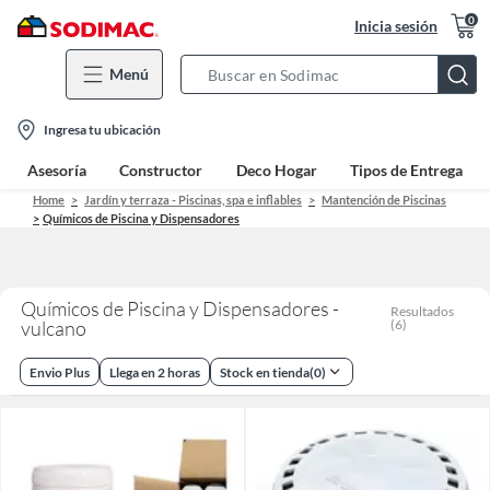
0
Inicia sesión
Menú
Search
Bar
location-
Ingresa tu ubicación
icon
Asesoría
Constructor
Deco Hogar
Tipos de Entrega
Home
Jardín y terraza - Piscinas, spa e inflables
Mantención de Piscinas
Químicos de Piscina y Dispensadores
Químicos de Piscina y Dispensadores -
Resultados
vulcano
(
6
)
Envio Plus
Llega en 2 horas
Stock en tienda
(
0
)