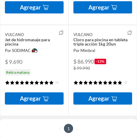
Agregar
Agregar
VULCANO
VULCANO
Jet de hidromasaje para
Cloro para piscina en tableta
piscina
triple acción 1kg 20un
Por SODIMAC
Por Mimbral
$ 86.990
$ 9.690
-13%
$ 99.990
Retira mañana
(5)
(1)
Agregar
Agregar
1