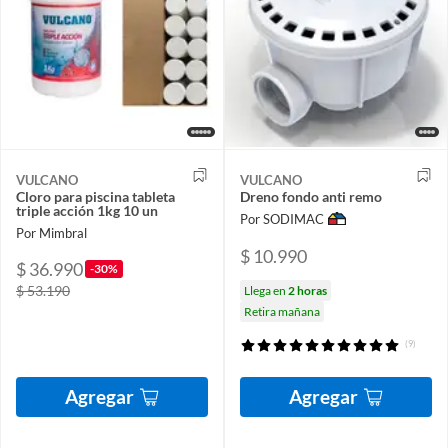
VULCANO
VULCANO
Cloro para piscina tableta
Dreno fondo anti remo
triple acción 1kg 10 un
Por SODIMAC
Por Mimbral
$ 10.990
$ 36.990
-30%
$ 53.190
Llega en
2 horas
Retira mañana
(9)
Agregar
Agregar