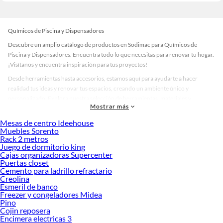
Químicos de Piscina y Dispensadores
Descubre un amplio catálogo de productos en Sodimac para Químicos de
Piscina y Dispensadores. Encuentra todo lo que necesitas para renovar tu hogar.
¡Visítanos y encuentra inspiración para tus proyectos!
Desde herramientas hasta accesorios, estamos aquí para ayudarte a hacer
realidad tus ideas y renovar tus espacios, creando un ambiente único y
personalizado. Explora nuestra selección de herramientas, materiales y
Mostrar más
accesorios de calidad que te ayudarán a crear un espacio más tú.
Mesas de centro Ideehouse
Desde remodelaciones hasta proyectos de decoración, estamos aquí para hacer
Muebles Sorento
tus ideas realidad. ¡Visítanos y encuentra todo lo que tenemos para ofrecerte en
Rack 2 metros
Químicos de Piscina y Dispensadores!
Juego de dormitorio king
Cajas organizadoras Supercenter
Explora la variedad de productos de Químicos de Piscina y
Puertas closet
Dispensadores en Sodimac
Cemento para ladrillo refractario
Creolina
Herramientas, materiales y accesorios de calidad para tus proyectos y
Esmeril de banco
renovación de espacios. ¡Visítanos y descubre todo lo que tenemos para
Freezer y congeladores Midea
ofrecerte!
Pino
Cojin reposera
Encuentra una amplia variedad de productos de Químicos de Piscina y
Encimera electricas 3