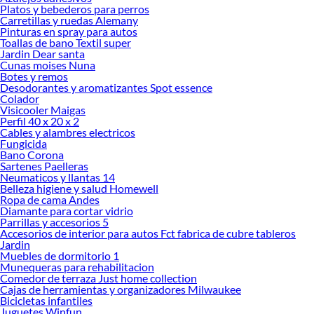
Platos y bebederos para perros
Encuentra una amplia variedad de productos de Químicos de Piscina y
Carretillas y ruedas Alemany
Dispensadores en Sodimac. Encuentra todo lo necesario para tus proyectos de
Pinturas en spray para autos
Toallas de bano Textil super
renovación y decoración. ¡Visítanos y haz tus ideas realidad!
Jardin Dear santa
Cunas moises Nuna
Botes y remos
Desodorantes y aromatizantes Spot essence
Colador
Visicooler Maigas
Perfil 40 x 20 x 2
Cables y alambres electricos
Fungicida
Bano Corona
Sartenes Paelleras
Neumaticos y llantas 14
Belleza higiene y salud Homewell
Ropa de cama Andes
Diamante para cortar vidrio
Parrillas y accesorios 5
Accesorios de interior para autos Fct fabrica de cubre tableros
Jardin
Muebles de dormitorio 1
Munequeras para rehabilitacion
Comedor de terraza Just home collection
Cajas de herramientas y organizadores Milwaukee
Bicicletas infantiles
Juguetes Winfun