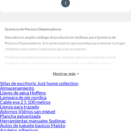
1
Químicos de Piscina y Dispensadores
Descubre un amplio catálogo de productos en Sodimac para Químicos de
Piscina y Dispensadores. Encuentra todo lo que necesitas para renovar tu hogar.
¡Visítanos y encuentra inspiración para tus proyectos!
Desde herramientas hasta accesorios, estamos aquí para ayudarte a hacer
realidad tus ideas y renovar tus espacios, creando un ambiente único y
personalizado. Explora nuestra selección de herramientas, materiales y
Mostrar más
accesorios de calidad que te ayudarán a crear un espacio más tú.
Sillas de escritorio Just home collection
Desde remodelaciones hasta proyectos de decoración, estamos aquí para hacer
Almacenamiento
tus ideas realidad. ¡Visítanos y encuentra todo lo que tenemos para ofrecerte en
Llaves de agua Hoffens
Químicos de Piscina y Dispensadores!
Lampara de pie nordica
Cable eva 2 5 100 metros
Explora la variedad de productos de Químicos de Piscina y
Lienza para trazado
Dispensadores en Sodimac
Adornos Vidrios san miguel
Plancha galvanizada
Herramientas, materiales y accesorios de calidad para tus proyectos y
Herramientas manuales Sodimac
renovación de espacios. ¡Visítanos y descubre todo lo que tenemos para
Autos de juguete basicos Maisto
ofrecerte!
Azulejos adhesivos