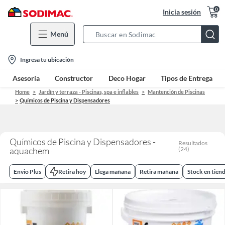
0
Inicia sesión
Menú
Search
Bar
location-
Ingresa tu ubicación
icon
Asesoría
Constructor
Deco Hogar
Tipos de Entrega
Home
Jardín y terraza - Piscinas, spa e inflables
Mantención de Piscinas
Químicos de Piscina y Dispensadores
Químicos de Piscina y Dispensadores -
Resultados
aquachem
(
24
)
Envio Plus
Retira hoy
Llega mañana
Retira mañana
Stock en tien