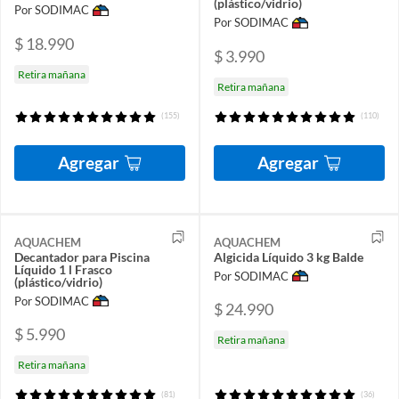
(plástico/vidrio)
Por SODIMAC
Por SODIMAC
$ 18.990
$ 3.990
Retira mañana
Retira mañana
(155)
(110)
Agregar
Agregar
AQUACHEM
AQUACHEM
Decantador para Piscina
Algicida Líquido 3 kg Balde
Líquido 1 l Frasco
Por SODIMAC
(plástico/vidrio)
Por SODIMAC
$ 24.990
$ 5.990
Retira mañana
Retira mañana
(81)
(36)