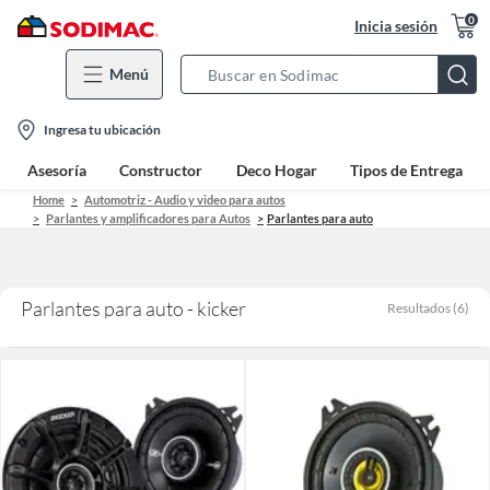
0
Inicia sesión
Menú
Search
Bar
location-
Ingresa tu ubicación
icon
Asesoría
Constructor
Deco Hogar
Tipos de Entrega
Home
Automotriz - Audio y video para autos
Parlantes y amplificadores para Autos
Parlantes para auto
Parlantes para auto - kicker
Resultados
(
6
)