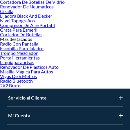
Cortadora De Botellas De Vidrio
Renovador De Neumaticos
Cizalla
Lijadora Black And Decker
Nivel Topografico
Compresor De Aire Portatil
Grata Para Esmeril
Cortador De Botellas
Mas destacados
Radio Con Pantalla
Escobilla Para Taladro
Trompo Mezclador
Porta Herramientas
Limpiaparabrisas
Renovador De Plasticos Auto
Masilla Magica Para Autos
Vigas De 6 Metros
Radio Bluetooth
2X2 Bruto
Servicio al Cliente
Mi Cuenta