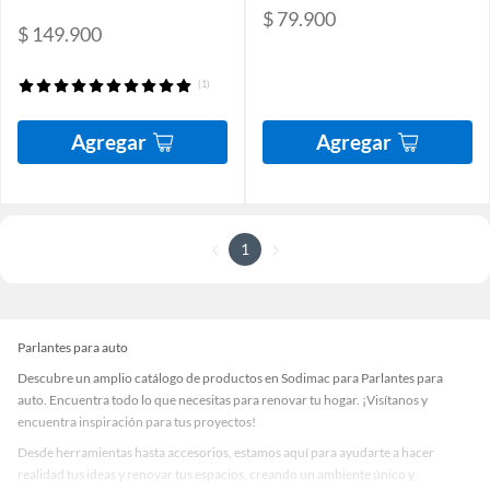
$ 79.900
$ 149.900
(1)
Agregar
Agregar
1
Parlantes para auto
Descubre un amplio catálogo de productos en Sodimac para Parlantes para
auto. Encuentra todo lo que necesitas para renovar tu hogar. ¡Visítanos y
encuentra inspiración para tus proyectos!
Desde herramientas hasta accesorios, estamos aquí para ayudarte a hacer
realidad tus ideas y renovar tus espacios, creando un ambiente único y