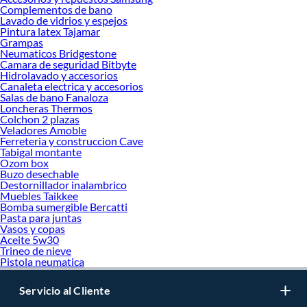
Complementos de bano
Lavado de vidrios y espejos
Pintura latex Tajamar
Grampas
Neumaticos Bridgestone
Camara de seguridad Bitbyte
Hidrolavado y accesorios
Canaleta electrica y accesorios
Salas de bano Fanaloza
Loncheras Thermos
Colchon 2 plazas
Veladores Amoble
Ferreteria y construccion Cave
Tabigal montante
Ozom box
Buzo desechable
Destornillador inalambrico
Muebles Taikkee
Bomba sumergible Bercatti
Pasta para juntas
Vasos y copas
Aceite 5w30
Trineo de nieve
Pistola neumatica
Servicio al Cliente