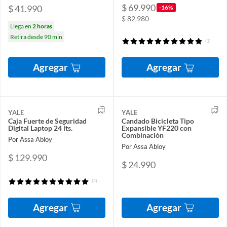
$ 69.990
$ 41.990
-16%
$ 82.980
Llega en
2 horas
Retira desde 90 min
(1)
Agregar
Agregar
YALE
YALE
Caja Fuerte de Seguridad
Candado Bicicleta Tipo
Digital Laptop 24 lts.
Expansible YF220 con
Combinación
Por Assa Abloy
Por Assa Abloy
$ 129.990
$ 24.990
(4)
Agregar
Agregar