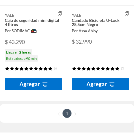
YALE
YALE
Caja de seguridad mini digital
Candado Bicicleta U-Lock
4 litros
28,5cm Negro
Por SODIMAC
Por Assa Abloy
$ 32.990
$ 43.290
Llega en
2 horas
Retira desde 90 min
(6)
(3)
Agregar
Agregar
1