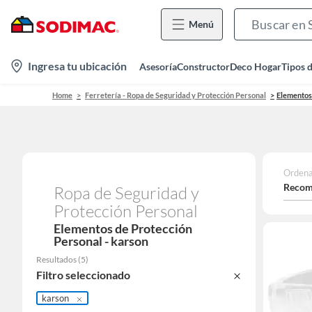
Menú
location-
Ingresa tu ubicación
Asesoría
Constructor
Deco Hogar
Tipos 
icon
Home
Ferretería - Ropa de Seguridad y Protección Personal
Elementos
Ordena
Recom
Ropa de Seguridad y
Protección Personal
Elementos de Protección
Personal - karson
Resultados
(
5
)
Filtro seleccionado
karson