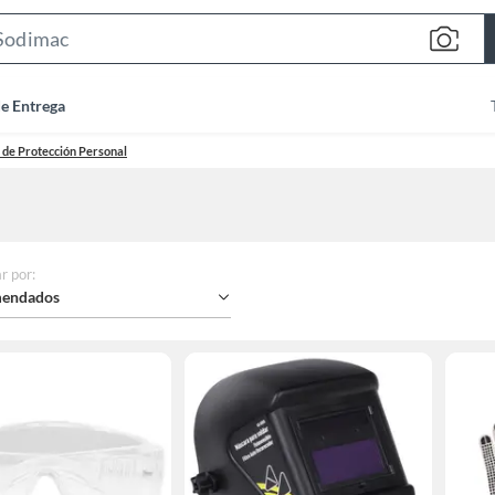
Search
Bar
de Entrega
 de Protección Personal
r por
:
endados