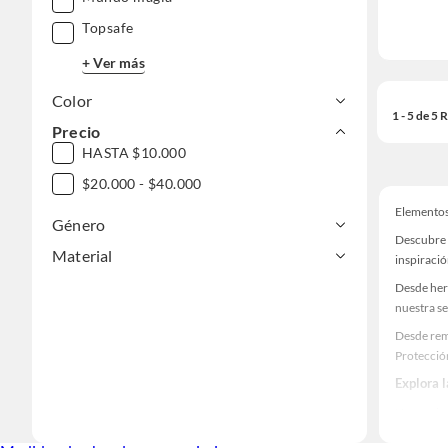
Topsafe
+ Ver más
Color
1 - 5 de 5
Precio
HASTA $10.000
$20.000 - $40.000
Elementos
Género
Descubre 
Material
inspiració
Desde her
nuestra se
Desde rem
Protecció
Explora 
Herramient
Encuentra