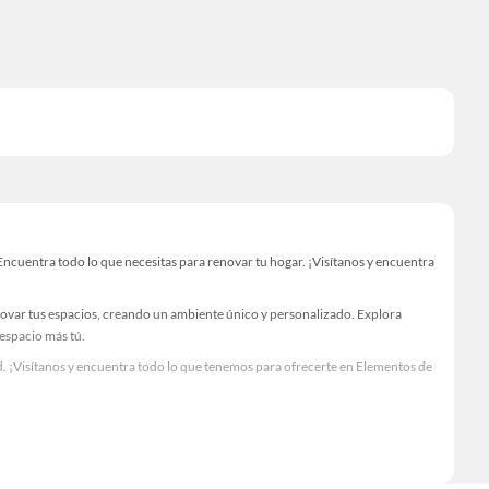
cuentra todo lo que necesitas para renovar tu hogar. ¡Visítanos y encuentra
novar tus espacios, creando un ambiente único y personalizado. Explora
 espacio más tú.
. ¡Visítanos y encuentra todo lo que tenemos para ofrecerte en Elementos de
Visítanos y descubre todo lo que tenemos para ofrecerte!
ncuentra todo lo necesario para tus proyectos de renovación y decoración.