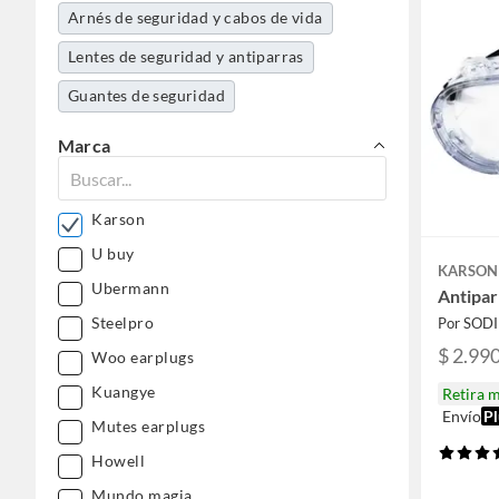
Arnés de seguridad y cabos de vida
Lentes de seguridad y antiparras
Guantes de seguridad
Marca
Karson
U buy
KARSON
Ubermann
Antipar
Steelpro
Por SOD
$ 2.99
Woo earplugs
Kuangye
Retira 
Envío
Pl
Mutes earplugs
Howell
Mundo magia