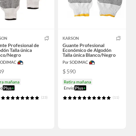
SON
KARSON
te Profesional de
Guante Profesional
dón Talla única
Económico de Algodón
nco/Negro
Talla única Blanco/Negro
 SODIMAC
Por SODIMAC
89
$ 590
ira mañana
Retira mañana
ío
Plus
+
Envío
Plus
+
(23)
(11)