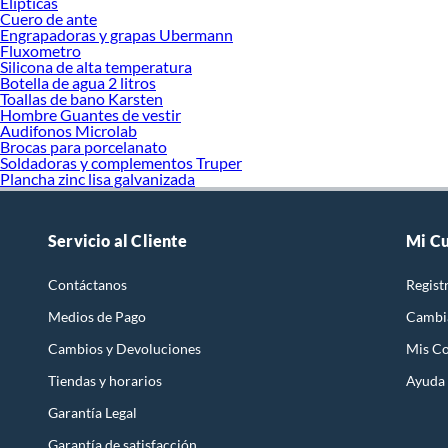
Elipticas
Cuero de ante
Engrapadoras y grapas Ubermann
Fluxometro
Silicona de alta temperatura
Botella de agua 2 litros
Toallas de bano Karsten
Hombre Guantes de vestir
Audifonos Microlab
Brocas para porcelanato
Soldadoras y complementos Truper
Plancha zinc lisa galvanizada
Servicio al Cliente
Mi C
Contáctanos
Regist
Medios de Pago
Cambi
Cambios y Devoluciones
Mis C
Tiendas y horarios
Ayuda
Garantía Legal
Garantía de satisfacción