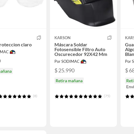
KARSON
KAR
roteccion claro
Máscara Soldar
Guan
Fotosensible Filtro Auto
Algo
IMAC
Oscurecedor 92X42 Mm
Bla
0
Por SODIMAC
Por
$ 25.990
$ 6
mañana
Retira mañana
Ret
Env
(8)
(75)