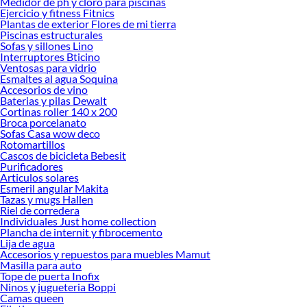
Medidor de ph y cloro para piscinas
¡Visítanos
Ejercicio y fitness Fitnics
Plantas de exterior Flores de mi tierra
Piscinas estructurales
Sofas y sillones Lino
Interruptores Bticino
Ventosas para vidrio
Esmaltes al agua Soquina
Accesorios de vino
Baterias y pilas Dewalt
Cortinas roller 140 x 200
Broca porcelanato
Sofas Casa wow deco
Rotomartillos
Cascos de bicicleta Bebesit
Purificadores
Articulos solares
Esmeril angular Makita
Tazas y mugs Hallen
Riel de corredera
Individuales Just home collection
Plancha de internit y fibrocemento
Lija de agua
Accesorios y repuestos para muebles Mamut
Masilla para auto
Tope de puerta Inofix
Ninos y jugueteria Boppi
Camas queen