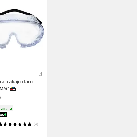
ra trabajo claro
IMAC
0
mañana
us
+
(4)