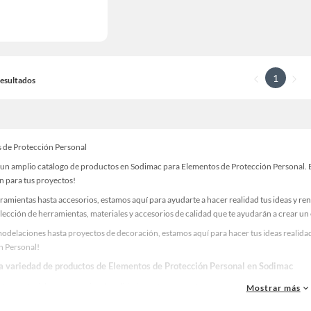
1
 Resultados
 de Protección Personal
un amplio catálogo de productos en Sodimac para Elementos de Protección Personal. En
n para tus proyectos!
ramientas hasta accesorios, estamos aquí para ayudarte a hacer realidad tus ideas y re
lección de herramientas, materiales y accesorios de calidad que te ayudarán a crear un
odelaciones hasta proyectos de decoración, estamos aquí para hacer tus ideas realidad
n Personal!
la variedad de productos de Elementos de Protección Personal en Sodimac
as, materiales y accesorios de calidad para tus proyectos y renovación de espacios. ¡
Mostrar más
 una amplia variedad de productos de Elementos de Protección Personal en Sodimac. E