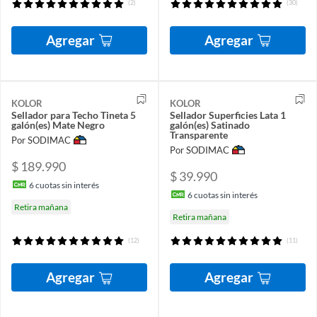
(2)
(30)
Agregar
Agregar
KOLOR
KOLOR
Sellador para Techo Tineta 5
Sellador Superficies Lata 1
galón(es) Mate Negro
galón(es) Satinado
Transparente
Por SODIMAC
Por SODIMAC
$ 189.990
$ 39.990
6
cuotas sin interés
6
cuotas sin interés
Retira mañana
Retira mañana
(12)
(11)
Agregar
Agregar