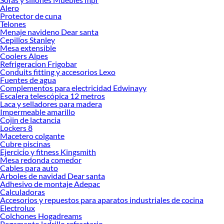
Alero
Explora la variedad de productos de Pinturas especiales y por material
Protector de cuna
en Sodimac
Telones
Menaje navideno Dear santa
Herramientas, materiales y accesorios de calidad para tus proyectos y
Cepillos Stanley
renovación de espacios. ¡Visítanos y descubre todo lo que tenemos para
Mesa extensible
ofrecerte!
Coolers Alpes
Refrigeracion Frigobar
Encuentra una amplia variedad de productos de Pinturas especiales y por
Conduits fitting y accesorios Lexo
material en Sodimac. Encuentra todo lo necesario para tus proyectos de
Fuentes de agua
Complementos para electricidad Edwinayy
renovación y decoración. ¡Visítanos y haz tus ideas realidad!
Escalera telescópica 12 metros
Laca y selladores para madera
Impermeable amarillo
Cojin de lactancia
Lockers 8
Macetero colgante
Cubre piscinas
Ejercicio y fitness Kingsmith
Mesa redonda comedor
Cables para auto
Arboles de navidad Dear santa
Adhesivo de montaje Adepac
Calculadoras
Accesorios y repuestos para aparatos industriales de cocina
Electrolux
Colchones Hogadreams
Pegamento ladrillo refractario