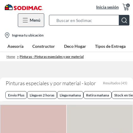
0
Inicia sesión
Menú
Search
Bar
location-
Ingresa tu ubicación
icon
Asesoría
Constructor
Deco Hogar
Tipos de Entrega
Home
Pinturas - Pinturas especiales y por material
Pinturas especiales y por material - kolor
Resultados
(
45
)
Envio Plus
Llega en 2 horas
Llega mañana
Retira mañana
Stock en ti