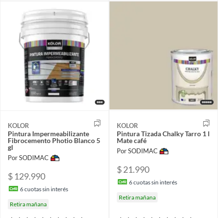
KOLOR
KOLOR
Pintura Impermeabilizante
Pintura Tizada Chalky Tarro 1 l
Fibrocemento Photio Blanco 5
Mate café
gl
Por SODIMAC
Por SODIMAC
$ 21.990
$ 129.990
6
cuotas sin interés
6
cuotas sin interés
Retira mañana
Retira mañana