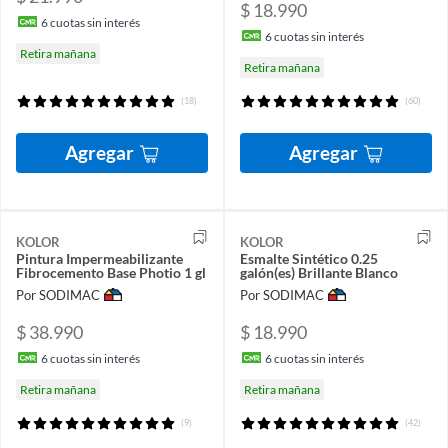
$ 18.990
6
cuotas sin interés
6
cuotas sin interés
Retira mañana
Retira mañana
(18)
(60)
Agregar
Agregar
KOLOR
KOLOR
Pintura Impermeabilizante
Esmalte Sintético 0.25
Fibrocemento Base Photio 1 gl
galón(es) Brillante Blanco
Por SODIMAC
Por SODIMAC
$ 38.990
$ 18.990
6
cuotas sin interés
6
cuotas sin interés
Retira mañana
Retira mañana
(9)
(42)