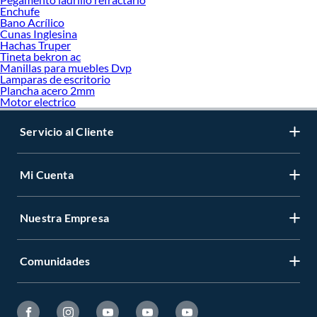
Enchufe
Bano Acrílico
Cunas Inglesina
Hachas Truper
Tineta bekron ac
Manillas para muebles Dvp
Lamparas de escritorio
Plancha acero 2mm
Motor electrico
Servicio al Cliente
Mi Cuenta
Nuestra Empresa
Comunidades