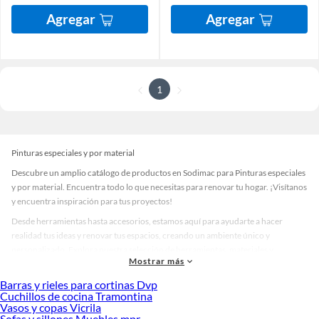
Agregar
Agregar
1
Pinturas especiales y por material
Descubre un amplio catálogo de productos en Sodimac para Pinturas especiales
y por material. Encuentra todo lo que necesitas para renovar tu hogar. ¡Visítanos
y encuentra inspiración para tus proyectos!
Desde herramientas hasta accesorios, estamos aquí para ayudarte a hacer
realidad tus ideas y renovar tus espacios, creando un ambiente único y
personalizado. Explora nuestra selección de herramientas, materiales y
Mostrar más
accesorios de calidad que te ayudarán a crear un espacio más tú.
Barras y rieles para cortinas Dvp
Desde remodelaciones hasta proyectos de decoración, estamos aquí para hacer
Cuchillos de cocina Tramontina
tus ideas realidad. ¡Visítanos y encuentra todo lo que tenemos para ofrecerte en
Vasos y copas Vicrila
Pinturas especiales y por material!
Sofas y sillones Muebles mpr