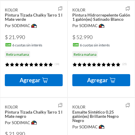
KOLOR
KOLOR
Pintura Tizada Chalky Tarro 1 l
Pintura Hidrorrepelente Galón
Mate verde
1 galón(es) Satinado Blanco
Por SODIMAC
Por SODIMAC
$ 21.990
$ 52.990
6
cuotas sin interés
6
cuotas sin interés
Retira mañana
Retira mañana
(14)
(25)
Agregar
Agregar
KOLOR
KOLOR
Pintura Tizada Chalky Tarro 1 l
Esmalte Sintético 0.25
Mate negro
galón(es) Brillante Negro
Negro
Por SODIMAC
Por SODIMAC
$ 21.990