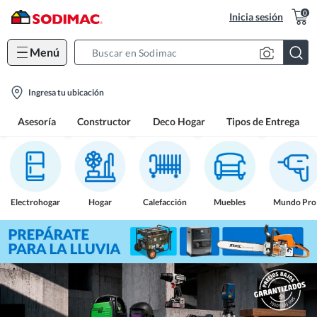
0
Inicia sesión
Menú
Search
Bar
location-
Ingresa tu ubicación
icon
Asesoría
Constructor
Deco Hogar
Tipos de Entrega
Electrohogar
Hogar
Calefacción
Muebles
Mundo Pro