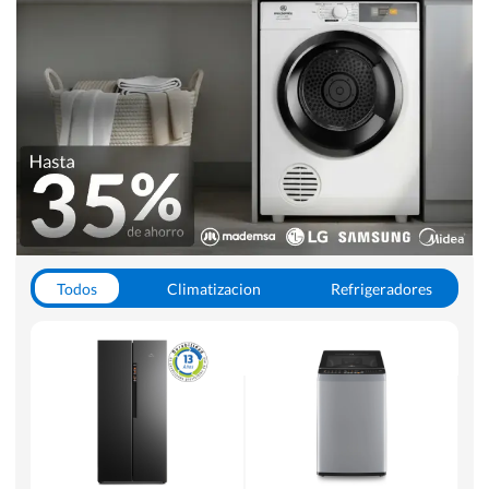
Todos
Climatizacion
Refrigeradores
Lavado y Secado
Cocinas
Aspiradoras
Hornos y Microondas
Otros