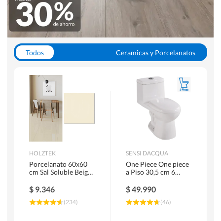
Todos
Ceramicas y Porcelanatos
Calefont y Termos
Pisos Vinilicos
WC y Sanitarios
Pisos Flotantes y Laminados
Pinturas
Duchas y Mamparas
HOLZTEK
SENSI DACQUA
Porcelanato 60x60
One Piece One piece
cm Sal Soluble Beige
a Piso 30,5 cm 6
1.44 m2
Litros Riva Blanco
$
9.346
$
49.990
(
234
)
(
46
)