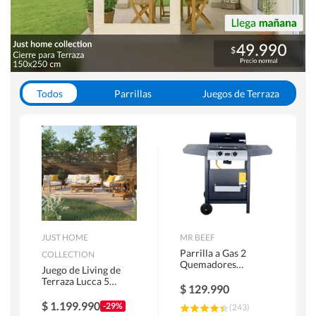
Todos
Parrillas
Juegos de Terraza
Toldos
JUST HOME
MR BEEF
Parrilla a Gas 2
COLLECTION
Quemadores
Juego de Living de
Bandejas Laterales
Terraza Lucca 5
$
129.990
Personas Natural
$
1.199.990
-29%
(
243
)