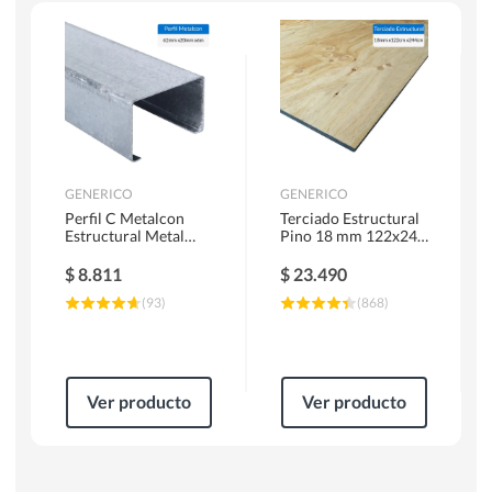
Escaleras
Soldadoras
Herramientas Manuales
Sierras Circulares
GENERICO
GENERICO
Perfil C Metalcon
Terciado Estructural
Estructural Metal
Pino 18 mm 122x244
62x20x0.85 mm 6 m
cm
$
8.811
$
23.490
(
93
)
(
868
)
Ver producto
Ver producto