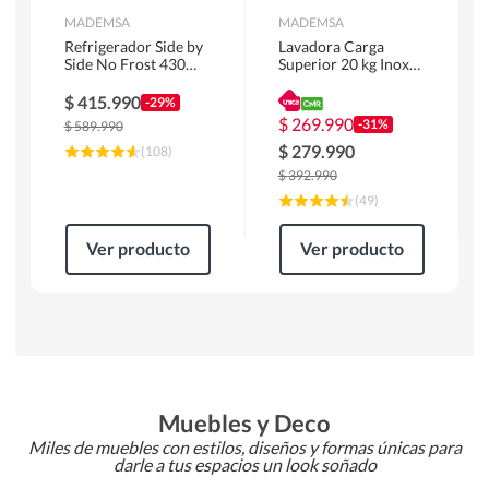
MADEMSA
MADEMSA
Refrigerador Side by
Lavadora Carga
Side No Frost 430
Superior 20 kg Inox
Litros Negro
MDWMT20S
MAS430B
$
415.990
-29%
$
269.990
-31%
$
589.990
$
279.990
(
108
)
$
392.990
(
49
)
Ver producto
Ver producto
Muebles y Deco
Miles de muebles con estilos, diseños y formas únicas para
darle a tus espacios un look soñado