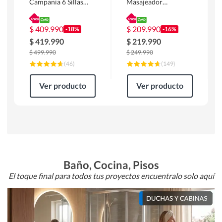
Campania 6 Sillas
Masajeador
Mesa Rectangular
Calentador 1 cuerpo
180 x 90 x 76 cm
Atlanta 91x101x94
Café
cm Negro
$
409.990
$
209.990
-18%
-16%
$
419.990
$
219.990
$
499.990
$
249.990
(
46
)
(
149
)
Ver producto
Ver producto
Baño, Cocina, Pisos
El toque final para todos tus proyectos encuentralo solo aquí