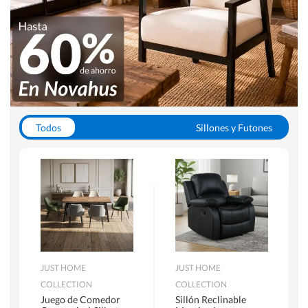
Todos
Sillones y Futones
Juegos de Comedor
Lamparas
Closets
Escritorios y Sillas PC
Racks y Muebles TV
Alfombras
JUST HOME
JUST HOME
COLLECTION
COLLECTION
Juego de Comedor
Sillón Reclinable