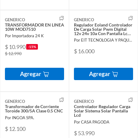
GENERICO
GENERICO
TRANSFORMADOR EN LINEA
Regulador Eoland Controlador
10W MOD7510
De Carga Solar Pwm Digital
12v 24v 10a Con Pantalla Lcd
Por Importadora 24 K
Y Puertos Usb
Por EIT TECNOLOGIA Y PAQUETERIA
$ 10.990
-15%
$ 16.000
$ 12.990
Agregar
Agregar
GENERICO
GENERICO
Transformador de Corriente
Controlador Regulador Carga
Toroide 300/5A Clase 0.5 CNC
Solar Sistema Solar Pantalla
Lcd
Por INGOA SPA.
Por CASA PAGODA
$ 12.100
$ 53.990