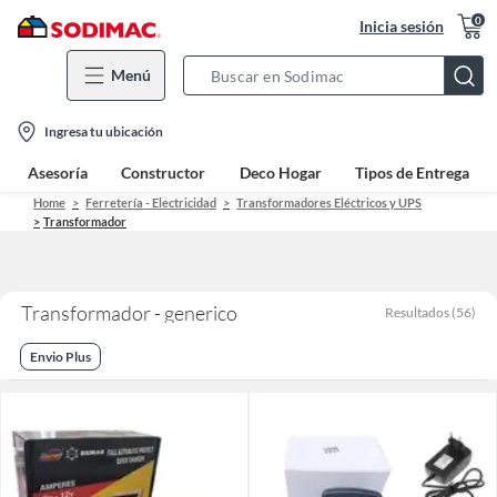
0
Inicia sesión
Menú
Search
Bar
location-
Ingresa tu ubicación
icon
Asesoría
Constructor
Deco Hogar
Tipos de Entrega
Home
Ferretería - Electricidad
Transformadores Eléctricos y UPS
Transformador
Transformador - generico
Resultados
(
56
)
Envio Plus