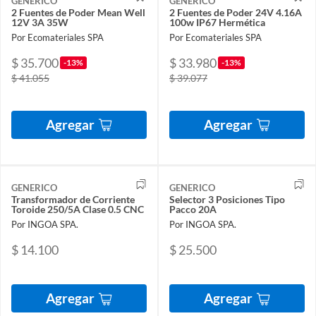
GENERICO
GENERICO
2 Fuentes de Poder Mean Well
2 Fuentes de Poder 24V 4.16A
12V 3A 35W
100w IP67 Hermética
Por Ecomateriales SPA
Por Ecomateriales SPA
$ 35.700
$ 33.980
-13%
-13%
$ 41.055
$ 39.077
Agregar
Agregar
GENERICO
GENERICO
Transformador de Corriente
Selector 3 Posiciones Tipo
Toroide 250/5A Clase 0.5 CNC
Pacco 20A
Por INGOA SPA.
Por INGOA SPA.
$ 14.100
$ 25.500
Agregar
Agregar