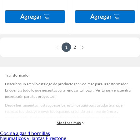
Agregar
Agregar
1
2
Transformador
Descubre un amplio catálogo de productos en Sodimac para Transformador.
Encuentra todo lo que necesitas para renovar tu hogar. ¡Visítanos y encuentra
inspiración para tus proyectos!
Desde herramientas hasta accesorios, estamos aquí para ayudarte a hacer
realidad tus ideas y renovar tus espacios, creando un ambiente único y
personalizado. Explora nuestra selección de herramientas, materiales y
Mostrar más
accesorios de calidad que te ayudarán a crear un espacio más tú.
Cocina a gas 4 hornillas
Desde remodelaciones hasta proyectos de decoración, estamos aquí para hacer
Neumaticos y llantas Firestone
tus ideas realidad. ¡Visítanos y encuentra todo lo que tenemos para ofrecerte en