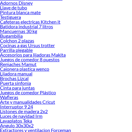
Adornos Disney
Transformador!
Llave de tubo
Pintura blanca mate
Explora la variedad de productos de Transformador en Sodimac
Testiguera
Cafeteras electricas Kitchen it
Herramientas, materiales y accesorios de calidad para tus proyectos y
Batidora industrial 7 litros
renovación de espacios. ¡Visítanos y descubre todo lo que tenemos para
Mancuernas 30 kg
ofrecerte!
Bugambilia
Colchon 2 plazas
Encuentra una amplia variedad de productos de Transformador en Sodimac.
Cocinas a gas Ursus trotter
Encuentra todo lo necesario para tus proyectos de renovación y decoración.
Parrilla plegable
¡Visítanos y haz tus ideas realidad!
Accesorios para lijadoras Makita
Juegos de comedor 8 puestos
Remaches Mamut
Cajonera plastica wenco
Lijadora manual
Brochas Lizcal
Puerta sinfonia
Cinta para juntas
Juegos de comedor Plástico
Wafleras
Arte y manualidades Cricut
Interruptor 9 24
Listones de madera 2x2
Luces de navidad Irm
Lavaplatos Teka
Angulo 30x30x2
Extractores y ventilacion Forceman