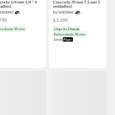
reto 1/4 mm 1/4 " 4
Concreto 70 mm 7.5 mm 5
ad(es)
unidad(es)
 SODIMAC
Por SODIMAC
.790
$ 1.290
ra desde 90 min
Llega en
2 horas
Retira desde 90 min
Envío
Plus
+