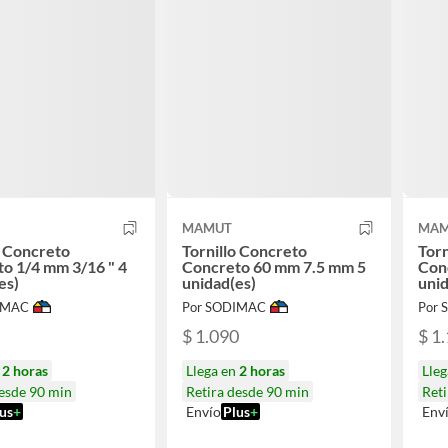
MAMUT
MAM
o Concreto
Tornillo Concreto
Torn
o 1/4 mm 3/16 " 4
Concreto 60 mm 7.5 mm 5
Conc
es)
unidad(es)
unid
IMAC
Por SODIMAC
Por
$ 1.090
$ 1
n
2 horas
Llega en
2 horas
Lle
desde 90 min
Retira desde 90 min
Reti
us
+
Envío
Plus
+
Env