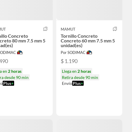
UT
MAMUT
illo Concreto
Tornillo Concreto
creto 80 mm 7.5 mm 5
Concreto 60 mm 7.5 mm 5
ad(es)
unidad(es)
 SODIMAC
Por SODIMAC
.490
$ 1.190
ga en
2 horas
Llega en
2 horas
ra desde 90 min
Retira desde 90 min
ío
Plus
+
Envío
Plus
+