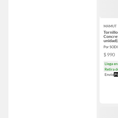
MAMUT
Tornill
Concret
unidad(
Por SOD
$ 990
Llega e
Retira 
Envío
Pl