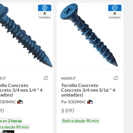
UT
MAMUT
illo Concreto
Tornillo Concreto
reto 3/4 mm 1/4 " 4
Concreto 3/4 mm 3/16 " 4
ad(es)
unidad(es)
 SODIMAC
Por SODIMAC
90
$ 890
ga en
2 horas
Retira desde 90 min
ra desde 90 min
ío
Plus
+