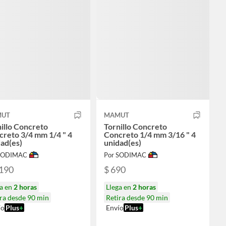
UT
MAMUT
illo Concreto
Tornillo Concreto
reto 3/4 mm 1/4 " 4
Concreto 1/4 mm 3/16 " 4
ad(es)
unidad(es)
 SODIMAC
Por SODIMAC
.190
$ 690
ga en
2 horas
Llega en
2 horas
ra desde 90 min
Retira desde 90 min
ío
Plus
+
Envío
Plus
+