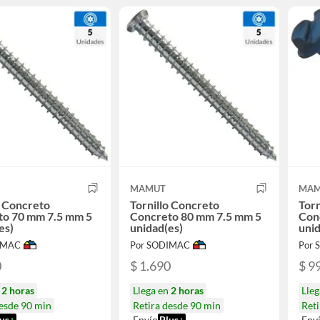
MAMUT
MAM
o Concreto
Tornillo Concreto
Torn
to 70 mm 7.5 mm 5
Concreto 80 mm 7.5 mm 5
Conc
es)
unidad(es)
unid
IMAC
Por SODIMAC
Por
0
$ 1.690
$ 9
n
2 horas
Llega en
2 horas
Lle
desde 90 min
Retira desde 90 min
Reti
us
+
Envío
Plus
+
Env