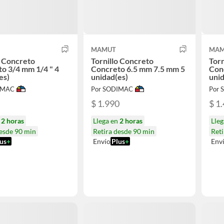
MAMUT
MAM
o Concreto
Tornillo Concreto
Torn
o 3/4 mm 1/4 " 4
Concreto 6.5 mm 7.5 mm 5
Con
es)
unidad(es)
unid
IMAC
Por SODIMAC
Por
$ 1.990
$ 1
n
2 horas
Llega en
2 horas
Lle
desde 90 min
Retira desde 90 min
Reti
us
+
Envío
Plus
+
Env