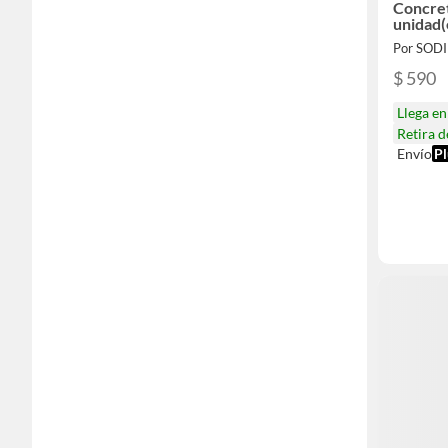
Concret
unidad(
Por SOD
$ 590
Llega e
Retira 
Envío
Pl