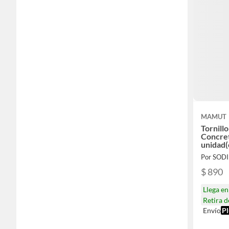
MAMUT
Tornill
Concret
unidad(
Por SOD
$ 890
Llega e
Retira 
Envío
Pl