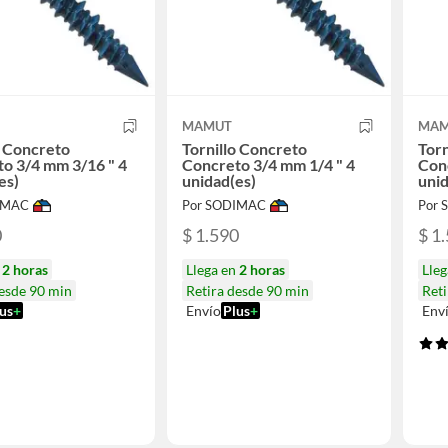
MAMUT
MAM
o Concreto
Tornillo Concreto
Torn
o 3/4 mm 3/16 " 4
Concreto 3/4 mm 1/4 " 4
Conc
es)
unidad(es)
unid
IMAC
Por SODIMAC
Por
0
$ 1.590
$ 1
n
2 horas
Llega en
2 horas
Lle
desde 90 min
Retira desde 90 min
Reti
us
+
Envío
Plus
+
Env