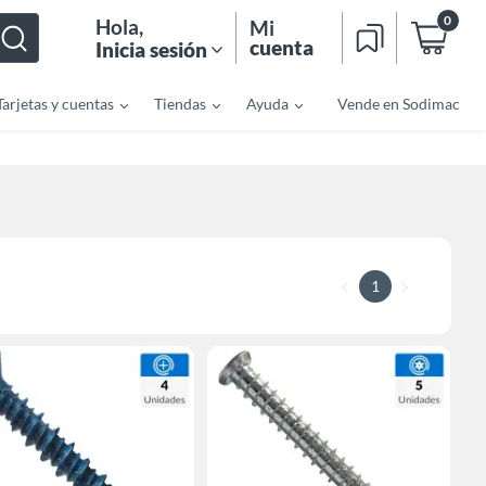
0
Hola
,
Mi
cuenta
Inicia sesión
Tarjetas y cuentas
Tiendas
Ayuda
Vende en Sodimac
1