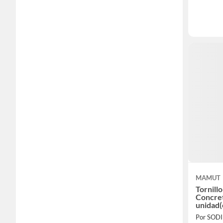
MAMUT
Tornill
Concre
unidad(
Por SOD