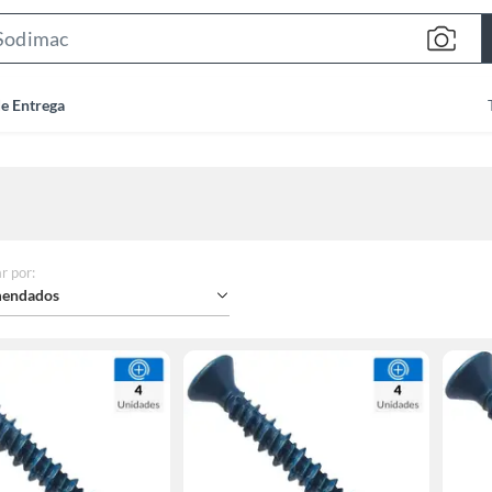
Search
Bar
de Entrega
r por
:
endados