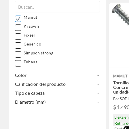
Mamut
Kraown
Fixser
Generico
Simpson strong
Tuhaus
Color
MAMUT
Tornill
Calificación del producto
Concre
unidad(
Tipo de cabeza
Por SOD
Diámetro (mm)
$ 1.49
Llega e
Retira 
Envío
Pl