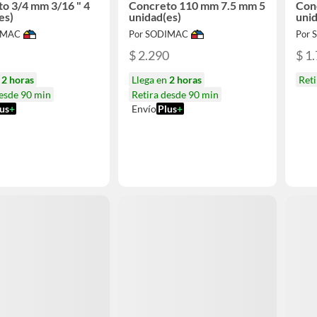
o 3/4 mm 3/16 " 4
Concreto 110 mm 7.5 mm 5
Conc
es)
unidad(es)
unid
IMAC
Por SODIMAC
Por
$ 2.290
$ 1
n
2 horas
Llega en
2 horas
Reti
desde 90 min
Retira desde 90 min
us
+
Envío
Plus
+