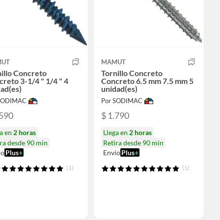
UT
MAMUT
illo Concreto
Tornillo Concreto
reto 3-1/4 " 1/4 " 4
Concreto 6.5 mm 7.5 mm 5
ad(es)
unidad(es)
 SODIMAC
Por SODIMAC
.590
$ 1.790
ga en
2 horas
Llega en
2 horas
ra desde 90 min
Retira desde 90 min
ío
Plus
+
Envío
Plus
+
(1)
(1)