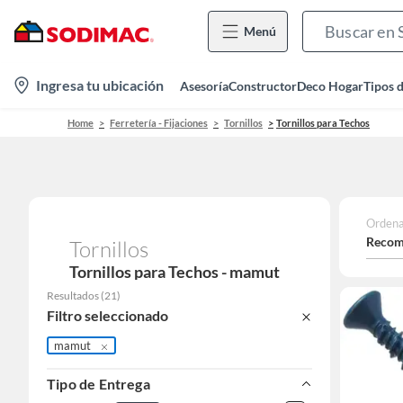
Menú
location-
Ingresa tu ubicación
Asesoría
Constructor
Deco Hogar
Tipos 
icon
Home
Ferretería - Fijaciones
Tornillos
Tornillos para Techos
Ordena
Recom
Tornillos
Tornillos para Techos - mamut
Resultados
(
21
)
Filtro seleccionado
mamut
Tipo de Entrega