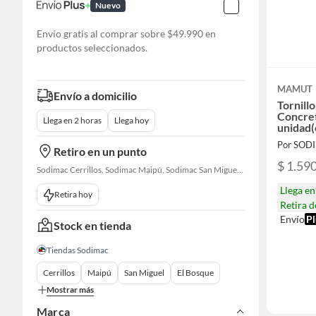
Nuevo
Envío gratis al comprar sobre $49.990 en
productos seleccionados.
MAMUT
Envío a domicilio
Tornill
Concret
Llega en 2 horas
Llega hoy
unidad(
Por SOD
Retiro en un punto
$ 1.59
Sodimac Cerrillos, Sodimac Maipú, Sodimac San Miguel, Sodimac El Bosque, Sodimac San Bernardo, Sodimac Talagante
Llega e
Retira hoy
Retira 
Envío
Pl
Stock en tienda
Tiendas Sodimac
Cerrillos
Maipú
San Miguel
El Bosque
Mostrar más
Marca