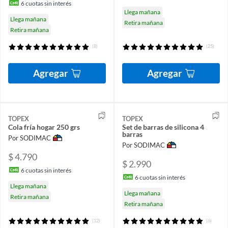
6
cuotas sin interés
Llega mañana
Llega mañana
Retira mañana
Retira mañana
(8)
(25)
Agregar
Agregar
TOPEX
TOPEX
Cola fría hogar 250 grs
Set de barras de silicona 4
barras
Por SODIMAC
Por SODIMAC
$ 4.790
$ 2.990
6
cuotas sin interés
6
cuotas sin interés
Llega mañana
Llega mañana
Retira mañana
Retira mañana
(12)
(6)