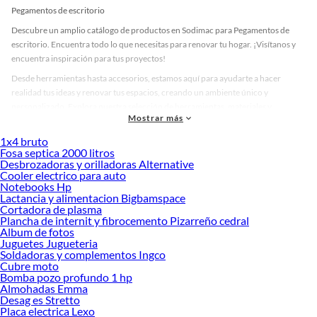
Pegamentos de escritorio
Descubre un amplio catálogo de productos en Sodimac para Pegamentos de
escritorio. Encuentra todo lo que necesitas para renovar tu hogar. ¡Visítanos y
encuentra inspiración para tus proyectos!
Desde herramientas hasta accesorios, estamos aquí para ayudarte a hacer
realidad tus ideas y renovar tus espacios, creando un ambiente único y
personalizado. Explora nuestra selección de herramientas, materiales y
Mostrar más
accesorios de calidad que te ayudarán a crear un espacio más tú.
1x4 bruto
Desde remodelaciones hasta proyectos de decoración, estamos aquí para hacer
Fosa septica 2000 litros
tus ideas realidad. ¡Visítanos y encuentra todo lo que tenemos para ofrecerte en
Desbrozadoras y orilladoras Alternative
Pegamentos de escritorio!
Cooler electrico para auto
Notebooks Hp
Explora la variedad de productos de Pegamentos de escritorio en
Lactancia y alimentacion Bigbamspace
Sodimac
Cortadora de plasma
Plancha de internit y fibrocemento Pizarreño cedral
Herramientas, materiales y accesorios de calidad para tus proyectos y
Album de fotos
renovación de espacios. ¡Visítanos y descubre todo lo que tenemos para
Juguetes Jugueteria
ofrecerte!
Soldadoras y complementos Ingco
Cubre moto
Encuentra una amplia variedad de productos de Pegamentos de escritorio en
Bomba pozo profundo 1 hp
Sodimac. Encuentra todo lo necesario para tus proyectos de renovación y
Almohadas Emma
Desag es Stretto
decoración. ¡Visítanos y haz tus ideas realidad!
Placa electrica Lexo