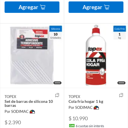
Agregar
Agregar
TOPEX
TOPEX
Set de barras de silicona 10
Cola fría hogar 1 kg
barras
Por SODIMAC
Por SODIMAC
$ 10.990
$ 2.390
6
cuotas sin interés