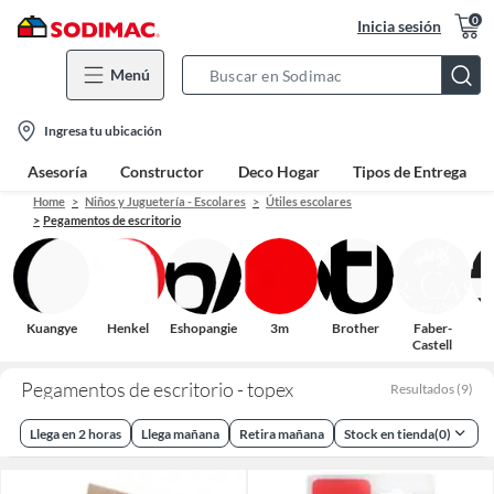
0
Inicia sesión
Menú
Search
Bar
location-
Ingresa tu ubicación
icon
Asesoría
Constructor
Deco Hogar
Tipos de Entrega
Home
Niños y Juguetería - Escolares
Útiles escolares
Pegamentos de escritorio
Kuangye
Henkel
Eshopangie
3m
Brother
Faber-
S
Castell
Pegamentos de escritorio - topex
Resultados
(
9
)
Llega en 2 horas
Llega mañana
Retira mañana
Stock en tienda
(
0
)