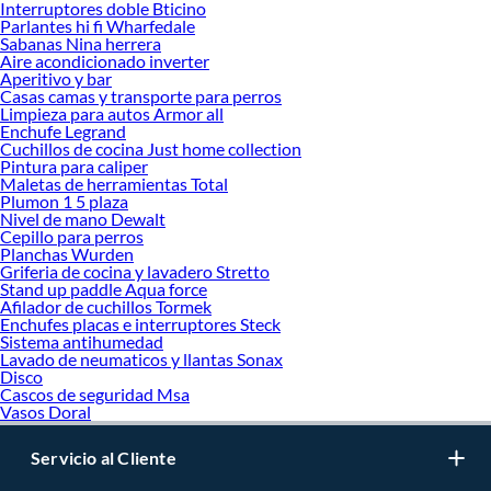
Interruptores doble Bticino
Parlantes hi fi Wharfedale
Sabanas Nina herrera
Aire acondicionado inverter
Aperitivo y bar
Casas camas y transporte para perros
Limpieza para autos Armor all
Enchufe Legrand
Cuchillos de cocina Just home collection
Pintura para caliper
Maletas de herramientas Total
Plumon 1 5 plaza
Nivel de mano Dewalt
Cepillo para perros
Planchas Wurden
Griferia de cocina y lavadero Stretto
Stand up paddle Aqua force
Afilador de cuchillos Tormek
Enchufes placas e interruptores Steck
Sistema antihumedad
Lavado de neumaticos y llantas Sonax
Disco
Cascos de seguridad Msa
Vasos Doral
Servicio al Cliente