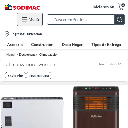
0
Inicia sesión
Menú
Search
Bar
location-
Ingresa tu ubicación
icon
Asesoría
Constructor
Deco Hogar
Tipos de Entrega
Home
Electrohogar - Climatización
Climatización - wurden
Resultados
(
14
)
Envio Plus
Llega mañana