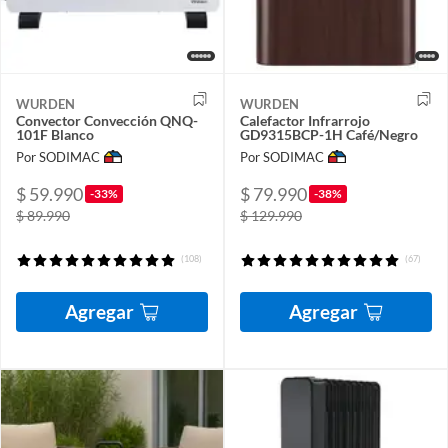
WURDEN
WURDEN
Convector Convección QNQ-
Calefactor Infrarrojo
101F Blanco
GD9315BCP-1H Café/Negro
Por SODIMAC
Por SODIMAC
$ 59.990
$ 79.990
-33%
-38%
$ 89.990
$ 129.990
(108)
(67)
Agregar
Agregar