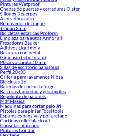
ofrecerte!
Pinturas Wetproof
Chapas de puertas y cerraduras Oister
Encuentra una amplia variedad de productos de Climatización en Sodimac.
Sillones 3 cuerpos
Encuentra todo lo necesario para tus proyectos de renovación y decoración.
Aspiradora auto
¡Visítanos y haz tus ideas realidad!
Removedor de frague
Trupan 3mm
Bicicletas estaticas Proform
Limpieza para autos Armor all
Fresadoras Bauker
Aditivos Liqui moly
Basurero con pedal
Gimnasio bebe Infanti
Placa volcanita 10 mm
Sillas de escritorio Sanssouci
Perfil 20x30
Griferia para lavamanos Nibsa
Bicicletas 16
Baterias de cocina Leforge
Barreras humedad y geotextiles
Repelente de palomas
Mdf Masisa
Maquinas para cortar pelo Jrl
Pistolas para pintar Total tools
Espuma expansiva y poliuretano
Cortinas roller black out
Consolas nintendo
Pinturas Condor
Flex tape