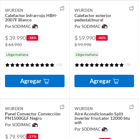
WURDEN
WURDEN
Calefactor Infrarrojo HBH-
Calefactor exterior
2007F Blanco
pedestal/mural
Por SODIMAC
Por SODIMAC
$ 39.990
$ 59.990
-38%
-40%
$ 64.990
$ 99.990
Llega mañana
Llega mañana
(112)
(33)
Agregar
Agregar
WURDEN
WURDEN
Panel Convector Convección
Aire Acondicionado Split
PN1500GLF Negro
Inverter frio/calor 12000 btu
wifi
Por SODIMAC
Por SODIMAC
$ 79.990
-27%