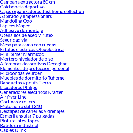
Campana extractora 80 cm
Explora la variedad de productos de Esmeril angular en Sodimac
Colchoneta deportiva
Cajas organizadoras Just home collection
Herramientas, materiales y accesorios de calidad para tus proyectos y
Aspirado y limpieza Shark
renovación de espacios. ¡Visítanos y descubre todo lo que tenemos para
Mandolina Oxo
ofrecerte!
Lapices Maped
Adhesivo de montaje
Encuentra una amplia variedad de productos de Esmeril angular en Sodimac.
Utensilios de aseo Virutex
Encuentra todo lo necesario para tus proyectos de renovación y decoración.
Seguridad vial
¡Visítanos y haz tus ideas realidad!
Mesa para cama con ruedas
Estufas electricas Oleoeléctrica
Mini pimer Marmicoc
Mortero nivelador de piso
Alfombras decorativas Decoghar
Elementos de proteccion personal
Microondas Wurden
Muebles de dormitorio Tuhome
Banquetas y poufs Fierro
Licuadoras Philips
Generadores electricos Krafter
Air fryer Line
Cortinas y rollers
Motosierra stihl 310
Destapes de canerias y drenajes
Esmeril angular 7 pulgadas
Pintura latex Topex
Batidora industrial
Cables Ulink