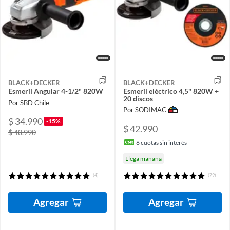
BLACK+DECKER
BLACK+DECKER
Esmeril Angular 4-1/2" 820W
Esmeril eléctrico 4,5" 820W +
20 discos
Por SBD Chile
Por SODIMAC
$ 34.990
-15%
$ 42.990
$ 40.990
6
cuotas sin interés
Llega mañana
(4)
(79)
Agregar
Agregar