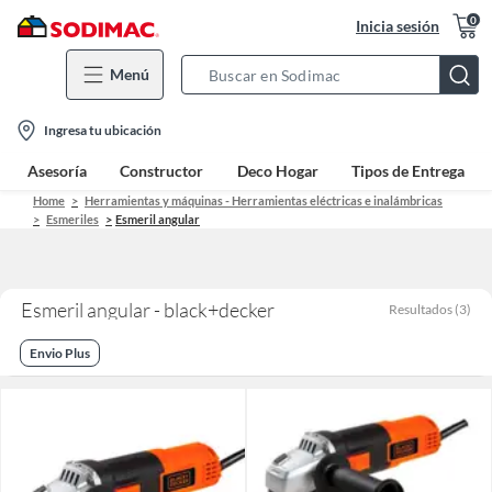
0
Inicia sesión
Menú
Search
Bar
location-
Ingresa tu ubicación
icon
Asesoría
Constructor
Deco Hogar
Tipos de Entrega
Home
Herramientas y máquinas - Herramientas eléctricas e inalámbricas
Esmeriles
Esmeril angular
Esmeril angular - black+decker
Resultados
(
3
)
Envio Plus