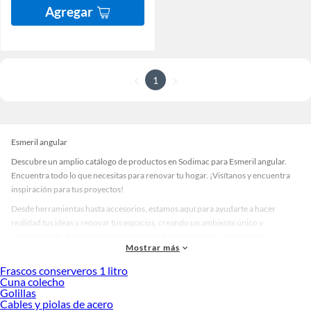
Agregar
1
Esmeril angular
Descubre un amplio catálogo de productos en Sodimac para Esmeril angular.
Encuentra todo lo que necesitas para renovar tu hogar. ¡Visítanos y encuentra
inspiración para tus proyectos!
Desde herramientas hasta accesorios, estamos aquí para ayudarte a hacer
realidad tus ideas y renovar tus espacios, creando un ambiente único y
personalizado. Explora nuestra selección de herramientas, materiales y
Mostrar más
accesorios de calidad que te ayudarán a crear un espacio más tú.
Frascos conserveros 1 litro
Desde remodelaciones hasta proyectos de decoración, estamos aquí para hacer
Cuna colecho
tus ideas realidad. ¡Visítanos y encuentra todo lo que tenemos para ofrecerte en
Golillas
Esmeril angular!
Cables y piolas de acero