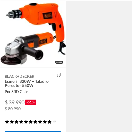
BLACK+DECKER
Esmeril 820W + Taladro
Percutor 550W
Por SBD Chile
$ 39.990
-51%
$ 80.990
(9)