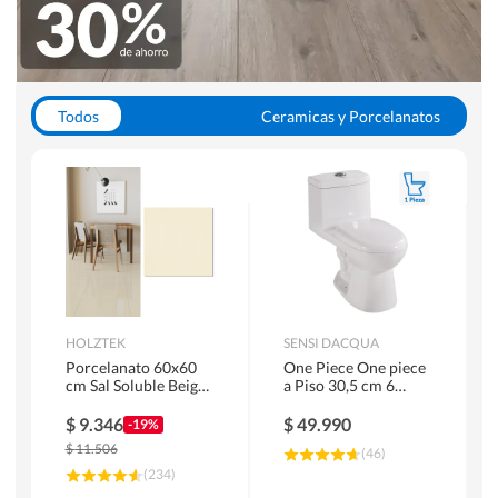
Todos
Ceramicas y Porcelanatos
Calefont y Termos
Pisos Vinilicos
WC y Sanitarios
Pisos Flotantes y Laminados
Pinturas
Duchas y Mamparas
HOLZTEK
SENSI DACQUA
Porcelanato 60x60
One Piece One piece
cm Sal Soluble Beige
a Piso 30,5 cm 6
1.44 m2
Litros Riva Blanco
$
9.346
$
49.990
-19%
$
11.506
(
46
)
(
234
)