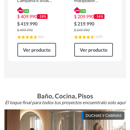
Campania 6 Sillas
Masajeador
Mesa Rectangular
Calentador 1 cuerpo
180 x 90 x 76 cm
Atlanta 91x101x94
Café
cm Negro
$
409.990
$
209.990
-18%
-16%
$
419.990
$
219.990
$
499.990
$
249.990
(
46
)
(
149
)
Ver producto
Ver producto
Baño, Cocina, Pisos
El toque final para todos tus proyectos encuentralo solo aquí