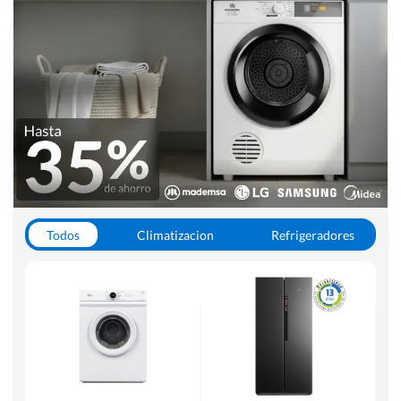
Todos
Climatizacion
Refrigeradores
Lavado y Secado
Cocinas
Aspiradoras
Hornos y Microondas
Otros