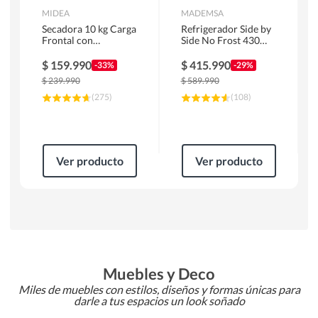
MIDEA
MADEMSA
Secadora 10 kg Carga
Refrigerador Side by
Frontal con
Side No Frost 430
Evacuación Blanco
Litros Negro
MD100A100/W2
MAS430B
$
159.990
$
415.990
-33%
-29%
$
239.990
$
589.990
(
275
)
(
108
)
Ver producto
Ver producto
Muebles y Deco
Miles de muebles con estilos, diseños y formas únicas para
darle a tus espacios un look soñado