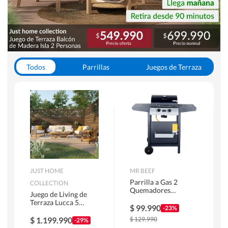
Todos
Parrillas
Juegos de Terraza
Toldos
JUST HOME
MR BEEF
Parrilla a Gas 2
COLLECTION
Quemadores
Juego de Living de
Bandejas Laterales
Terraza Lucca 5
$
99.990
-23%
Personas Natural
$
1.199.990
$
129.990
-29%