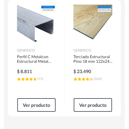
Herramientas Manuales
Sierras Circulares
GENERICO
GENERICO
Perfil C Metalcon
Terciado Estructural
Estructural Metal
Pino 18 mm 122x244
62x20x0.85 mm 6 m
cm
$
8.811
$
23.490
(
93
)
(
868
)
Ver producto
Ver producto