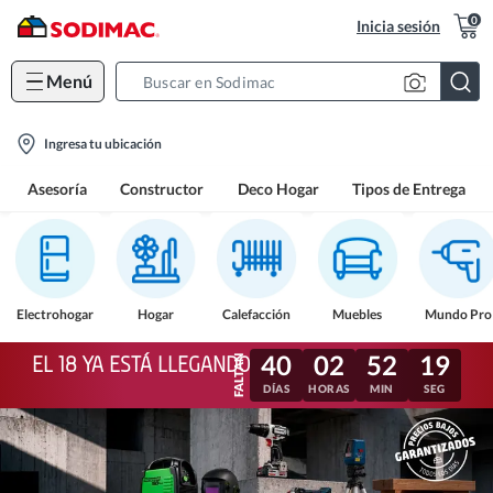
0
Inicia sesión
Menú
Search
Bar
location-
Ingresa tu ubicación
icon
Asesoría
Constructor
Deco Hogar
Tipos de Entrega
Electrohogar
Hogar
Calefacción
Muebles
Mundo Pro
40
02
52
16
EL 18 YA ESTÁ LLEGANDO
DÍAS
HORAS
MIN
SEG