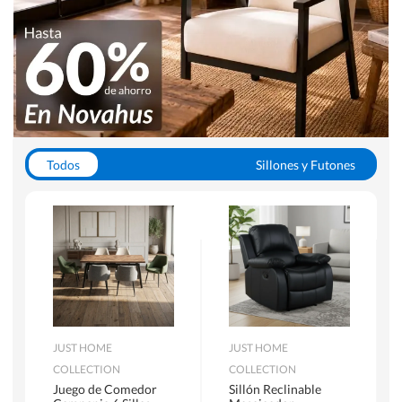
Todos
Sillones y Futones
Juegos de Comedor
Lamparas
Closets
Escritorios y Sillas PC
Racks y Muebles TV
Alfombras
JUST HOME
JUST HOME
COLLECTION
COLLECTION
Juego de Comedor
Sillón Reclinable