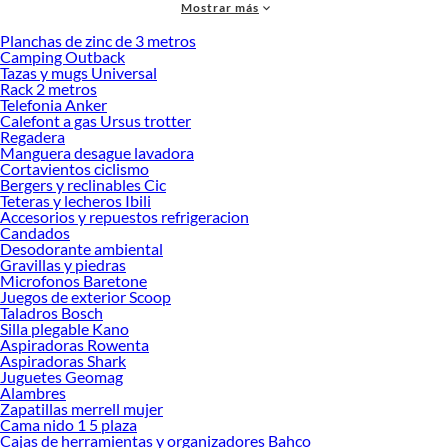
Mostrar más
accesorios de calidad que te ayudarán a crear un espacio más tú.
Planchas de zinc de 3 metros
Desde remodelaciones hasta proyectos de decoración, estamos aquí para hacer
Camping Outback
tus ideas realidad. ¡Visítanos y encuentra todo lo que tenemos para ofrecerte en
Tazas y mugs Universal
Lámparas!
Rack 2 metros
Telefonia Anker
Explora la variedad de productos de Lámparas en Sodimac
Calefont a gas Ursus trotter
Regadera
Herramientas, materiales y accesorios de calidad para tus proyectos y
Manguera desague lavadora
renovación de espacios. ¡Visítanos y descubre todo lo que tenemos para
Cortavientos ciclismo
ofrecerte!
Bergers y reclinables Cic
Teteras y lecheros Ibili
Encuentra una amplia variedad de productos de Lámparas en Sodimac.
Accesorios y repuestos refrigeracion
Encuentra todo lo necesario para tus proyectos de renovación y decoración.
Candados
¡Visítanos y haz tus ideas realidad!
Desodorante ambiental
Gravillas y piedras
Microfonos Baretone
Juegos de exterior Scoop
Taladros Bosch
Silla plegable Kano
Aspiradoras Rowenta
Aspiradoras Shark
Juguetes Geomag
Alambres
Zapatillas merrell mujer
Cama nido 1 5 plaza
Cajas de herramientas y organizadores Bahco