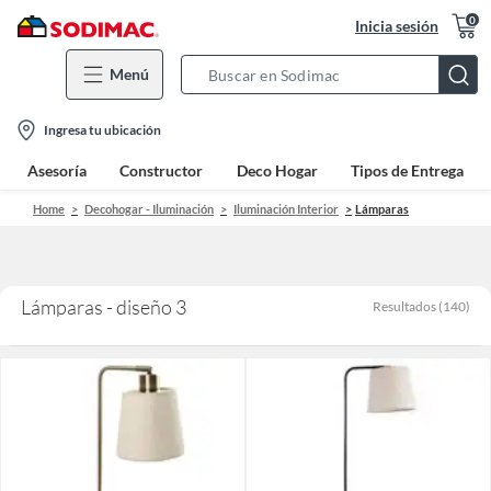
0
Inicia sesión
Menú
Search
Bar
location-
Ingresa tu ubicación
icon
Asesoría
Constructor
Deco Hogar
Tipos de Entrega
Home
Decohogar - Iluminación
Iluminación Interior
Lámparas
Lámparas - diseño 3
Resultados
(
140
)