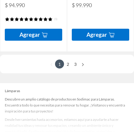
$ 94.990
$ 99.990
(1)
Agregar
Agregar
1
2
3
Lámparas
Descubre un amplio catálogo de productos en Sodimac para Lámparas.
Encuentra todo lo que necesitas para renovar tu hogar. ¡Visítanos y encuentra
inspiración para tus proyectos!
Desde herramientas hasta accesorios, estamos aquí para ayudarte a hacer
realidad tus ideas y renovar tus espacios, creando un ambiente único y
personalizado. Explora nuestra selección de herramientas, materiales y