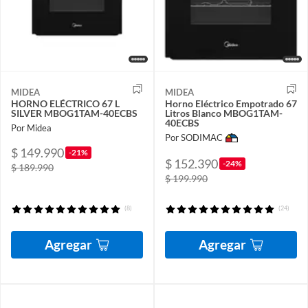
MIDEA
MIDEA
HORNO ELÉCTRICO 67 L
Horno Eléctrico Empotrado 67
SILVER MBOG1TAM-40ECBS
Litros Blanco MBOG1TAM-
40ECBS
Por Midea
Por SODIMAC
$ 149.990
-21%
$ 152.390
-24%
$ 189.990
$ 199.990
(8)
(24)
Agregar
Agregar