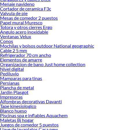
Menaje navideno
Explora la variedad de productos de Hornos Empotrables en Sodimac
Cortador de ceramica F3c
Valvula de pie
Herramientas, materiales y accesorios de calidad para tus proyectos y
Mesas de comedor 2 puestos
renovación de espacios. ¡Visítanos y descubre todo lo que tenemos para
Papel mural Muresco
ofrecerte!
Totora y otros cierres Ergo
Angulo acero inoxidable
Encuentra una amplia variedad de productos de Hornos Empotrables en
Ventanas Velux
Sodimac. Encuentra todo lo necesario para tus proyectos de renovación y
Conos
decoración. ¡Visítanos y haz tus ideas realidad!
Mochilas y bolsos outdoor National geographic
Cable 2 5 mm
Refrigerador 70 cm ancho
Elementos de amarre
Organizacion de bano Just home collection
Nivel digital
Pediluvio
Mamparas para tinas
Persianas
Plancha de metal
Jardin Plasgot
Impresoras
Alfombras decorativas Davanti
Tape kinesiologico
Blanco hueso
Piscinas spa e inflables Aquachem
Maletas Bj hogar
Juegos de comedor 5 puestos
Llave de lavaplatos Casa new