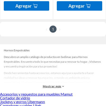
Agregar
Agregar
1
Hornos Empotrables
Descubre un amplio catálogo de productos en Sodimac para Hornos
Empotrables. Encuentra todo lo que necesitas para renovar tu hogar. ¡Visítanos
y encuentra inspiración para tus proyectos!
Desde herramientas hasta accesorios, estamos aquí para ayudarte a hacer
realidad tus ideas y renovar tus espacios, creando un ambiente único y
personalizado. Explora nuestra selección de herramientas, materiales y
Mostrar más
accesorios de calidad que te ayudarán a crear un espacio más tú.
Accesorios y repuestos para muebles Mamut
Desde remodelaciones hasta proyectos de decoración, estamos aquí para hacer
Cortador de vidrio
tus ideas realidad. ¡Visítanos y encuentra todo lo que tenemos para ofrecerte en
Jockeys y gorros Ubermann
Hornos Empotrables!
Cargadores y cables Utek