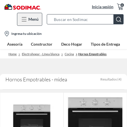
0
Inicia sesión
Menú
Search
Bar
location-
Ingresa tu ubicación
icon
Asesoría
Constructor
Deco Hogar
Tipos de Entrega
Home
Electrohogar - Línea blanca
Cocina
Hornos Empotrables
Hornos Empotrables - midea
Resultados
(
4
)