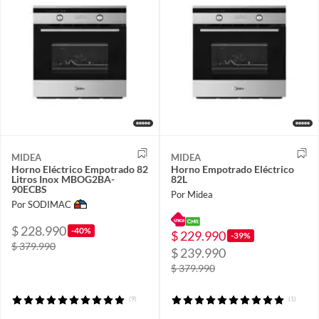
MIDEA
MIDEA
Horno Eléctrico Empotrado 82
Horno Empotrado Eléctrico
Litros Inox MBOG2BA-
82L
90ECBS
Por Midea
Por SODIMAC
$ 228.990
-40%
$ 229.990
-39%
$ 379.990
$ 239.990
$ 379.990
(9)
(1)