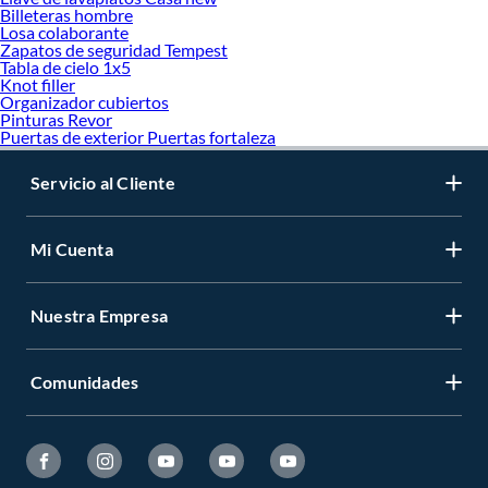
Billeteras hombre
Losa colaborante
Zapatos de seguridad Tempest
Tabla de cielo 1x5
Knot filler
Organizador cubiertos
Pinturas Revor
Puertas de exterior Puertas fortaleza
Servicio al Cliente
Mi Cuenta
Nuestra Empresa
Comunidades