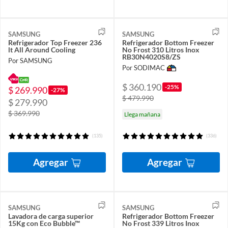
SAMSUNG
SAMSUNG
Refrigerador Top Freezer 236
Refrigerador Bottom Freezer
lt All Around Cooling
No Frost 310 Litros Inox
RB30N4020S8/ZS
Por SAMSUNG
Por SODIMAC
$ 360.190
-25%
$ 269.990
-27%
$ 479.990
$ 279.990
$ 369.990
Llega mañana
(135)
(336)
Agregar
Agregar
SAMSUNG
SAMSUNG
Lavadora de carga superior
Refrigerador Bottom Freezer
15Kg con Eco Bubble™
No Frost 339 Litros Inox