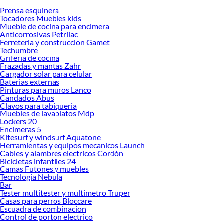
Prensa esquinera
Desde remodelaciones hasta proyectos de decoración, estamos aquí para hacer
Tocadores Muebles kids
tus ideas realidad. ¡Visítanos y encuentra todo lo que tenemos para ofrecerte en
Mueble de cocina para encimera
Línea blanca!
Anticorrosivas Petrilac
Ferreteria y construccion Gamet
Explora la variedad de productos de Línea blanca en Sodimac
Techumbre
Griferia de cocina
Herramientas, materiales y accesorios de calidad para tus proyectos y
Frazadas y mantas Zahr
renovación de espacios. ¡Visítanos y descubre todo lo que tenemos para
Cargador solar para celular
ofrecerte!
Baterias externas
Pinturas para muros Lanco
Encuentra una amplia variedad de productos de Línea blanca en Sodimac.
Candados Abus
Encuentra todo lo necesario para tus proyectos de renovación y decoración.
Clavos para tabiqueria
¡Visítanos y haz tus ideas realidad!
Muebles de lavaplatos Mdp
Lockers 20
Encimeras 5
Kitesurf y windsurf Aquatone
Herramientas y equipos mecanicos Launch
Cables y alambres electricos Cordón
Bicicletas infantiles 24
Camas Futones y muebles
Tecnologia Nebula
Bar
Tester multitester y multimetro Truper
Casas para perros Bloccare
Escuadra de combinacion
Control de porton electrico