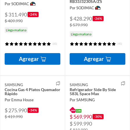
RB33J3230SA/ZS
Por SODIMAC
Por SODIMAC
$ 311.490
-24%
$ 428.290
-26%
$ 409.990
$ 579.990
Llega mañana
Llega mañana
(61)
(41)
Agregar
Agregar
SAMSUNG
SAMSUNG
Cocina Gas 4 Platos Quemador
Refrigerador Side By Side
Rápido
583L Space Max
Por Emma House
Por SAMSUNG
$ 275.990
-34%
$ 569.990
$ 419.990
-30%
$ 599.990
$ 819.990