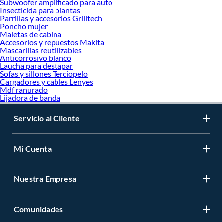
Subwoofer amplificado para auto
Insecticida para plantas
Parrillas y accesorios Grilltech
Poncho mujer
Maletas de cabina
Accesorios y repuestos Makita
Mascarillas reutilizables
Anticorrosivo blanco
Laucha para destapar
Sofas y sillones Terciopelo
Cargadores y cables Lenyes
Mdf ranurado
Lijadora de banda
Servicio al Cliente
Mi Cuenta
Nuestra Empresa
Comunidades