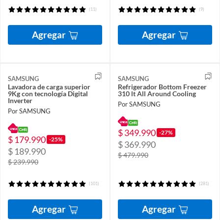
(11)
(9)
Agregar
Agregar
SAMSUNG
SAMSUNG
Lavadora de carga superior
Refrigerador Bottom Freezer
9Kg con tecnología Digital
310 lt All Around Cooling
Inverter
Por SAMSUNG
Por SAMSUNG
$ 349.990
-27%
$ 179.990
-25%
$ 369.990
$ 189.990
$ 479.990
$ 239.990
(101)
(281)
Agregar
Agregar