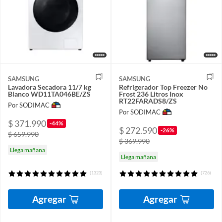
SAMSUNG
SAMSUNG
Lavadora Secadora 11/7 kg
Refrigerador Top Freezer No
Blanco WD11TA046BE/ZS
Frost 236 Litros Inox
RT22FARADS8/ZS
Por SODIMAC
Por SODIMAC
$ 371.990
-44%
$ 272.590
-26%
$ 659.990
$ 369.990
Llega mañana
Llega mañana
(1323)
(726)
Agregar
Agregar