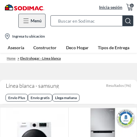
0
Inicia sesión
Menú
Search
Bar
location-
Ingresa tu ubicación
icon
Asesoría
Constructor
Deco Hogar
Tipos de Entrega
Home
Electrohogar - Línea blanca
Línea blanca - samsung
Resultados
(
96
)
Envio Plus
Envío gratis
Llega mañana