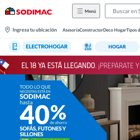
Menú
location-
Ingresa tu ubicación
Asesoría
Constructor
Deco Hogar
Tipos 
icon
EL 18 YA ESTÁ LLEGANDO
. ¡PREPÁRATE 