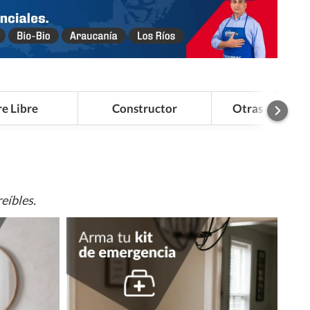
re Libre
Constructor
Otras Categor
eíbles.