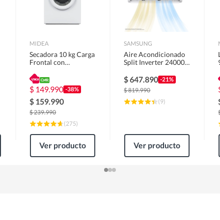
MIDEA
SAMSUNG
Secadora 10 kg Carga
Aire Acondicionado
Frontal con
Split Inverter 24000
Evacuación Blanco
BTU
MD100A100/W2
$
647.890
-21%
$
149.990
-38%
$
819.990
$
159.990
(
9
)
$
239.990
(
275
)
Ver producto
Ver producto