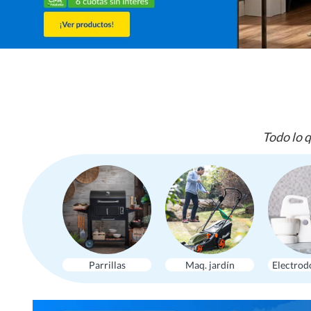
Todo lo q
Parrillas
Maq. jardín
Electrod