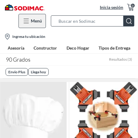
0
Inicia sesión
Menú
Search
Bar
location-
Ingresa tu ubicación
icon
Asesoría
Constructor
Deco Hogar
Tipos de Entrega
90 Grados
Resultados
(
3
)
Envio Plus
Llega hoy