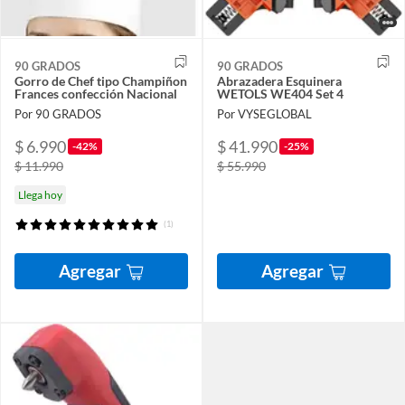
90 GRADOS
90 GRADOS
Gorro de Chef tipo Champiñon
Abrazadera Esquinera
Frances confección Nacional
WETOLS WE404 Set 4
Por 90 GRADOS
Por VYSEGLOBAL
$ 6.990
$ 41.990
-42%
-25%
$ 11.990
$ 55.990
Llega hoy
(1)
Agregar
Agregar