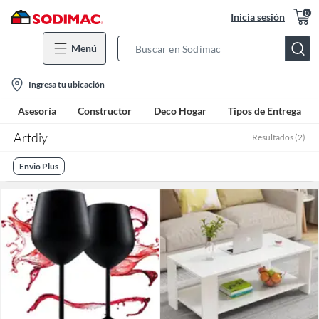
0
Inicia sesión
Menú
Search
Bar
location-
Ingresa tu ubicación
icon
Asesoría
Constructor
Deco Hogar
Tipos de Entrega
Artdiy
Resultados
(
2
)
Envio Plus