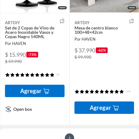
ARTDIY
ARTDIY
Set de 2 Copas de Vino de
Mesa de centro blanco
Acero Inoxidable Vasos y
100×48×42cm
Copas Negro 540ML
Por HAVEN
Por HAVEN
$ 37.990
-62%
$ 15.990
-73%
$ 99.990
$ 59.990
(9)
Agregar
(14)
Agregar
Open box
1