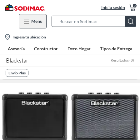
0
Inicia sesión
Menú
Search
Bar
location-
Ingresa tu ubicación
icon
Asesoría
Constructor
Deco Hogar
Tipos de Entrega
Blackstar
Resultados
(
8
)
Envio Plus