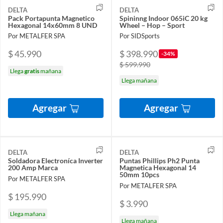
DELTA
DELTA
Pack Portapunta Magnetico
Spininng Indoor 065iC 20 kg
Hexagonal 14x60mm 8 UND
Wheel – Hop – Sport
Por METALFER SPA
Por SIDSports
$ 45.990
$ 398.990
-34%
$ 599.990
Llega
gratis
mañana
Llega mañana
Agregar
Agregar
DELTA
DELTA
Soldadora Electroníca Inverter
Puntas Phillips Ph2 Punta
200 Amp Marca
Magnetica Hexagonal 14
50mm 10pcs
Por METALFER SPA
Por METALFER SPA
$ 195.990
$ 3.990
Llega mañana
Llega mañana