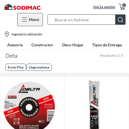
0
Inicia sesión
Menú
Search
Bar
location-
Ingresa tu ubicación
icon
Asesoría
Constructor
Deco Hogar
Tipos de Entrega
Delta
Resultados
(
17
)
Envio Plus
Llega mañana