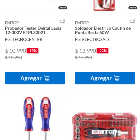
EMTOP
EMTOP
Probador Tester Digital Lapiz
Soldador Eléctrico Cautín de
12-300V ETPL30021
Punta Recta 60W
Por TECNOCENTER
Por ELECTROSALE
$ 10.990
$ 13.990
-15%
-22%
$ 12.990
$ 17.990
Agregar
Agregar