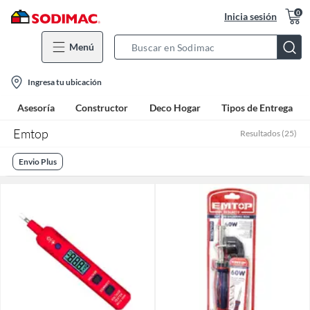
0
Inicia sesión
Menú
Search
Bar
location-
Ingresa tu ubicación
icon
Asesoría
Constructor
Deco Hogar
Tipos de Entrega
Emtop
Resultados
(
25
)
Envio Plus