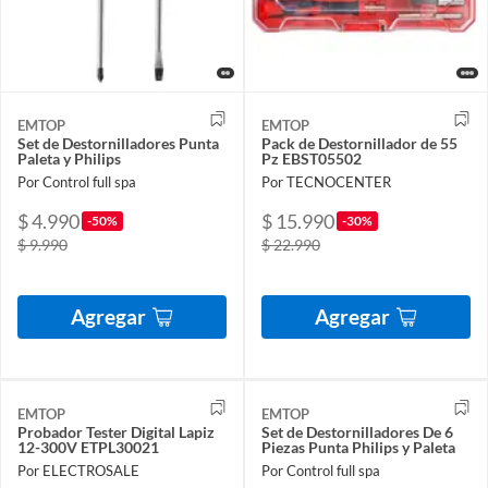
EMTOP
EMTOP
Set de Destornilladores Punta
Pack de Destornillador de 55
Paleta y Philips
Pz EBST05502
Por Control full spa
Por TECNOCENTER
$ 4.990
$ 15.990
-50%
-30%
$ 9.990
$ 22.990
Agregar
Agregar
EMTOP
EMTOP
Probador Tester Digital Lapiz
Set de Destornilladores De 6
12-300V ETPL30021
Piezas Punta Philips y Paleta
Por ELECTROSALE
Por Control full spa