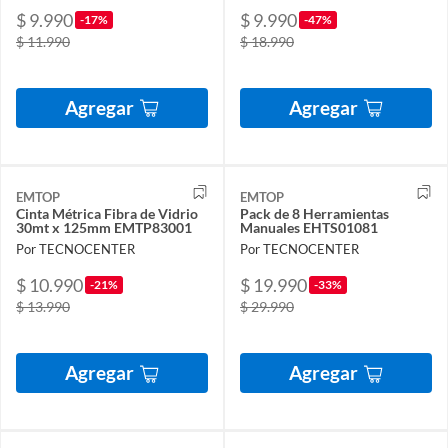
$ 9.990
$ 9.990
-17%
-47%
$ 11.990
$ 18.990
Agregar
Agregar
EMTOP
EMTOP
Cinta Métrica Fibra de Vidrio
Pack de 8 Herramientas
30mt x 125mm EMTP83001
Manuales EHTS01081
Por TECNOCENTER
Por TECNOCENTER
$ 10.990
$ 19.990
-21%
-33%
$ 13.990
$ 29.990
Agregar
Agregar