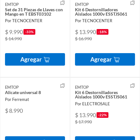
EMTOP
EMTOP
Set de 31 Piezas de Llaves con
Kit 6 Destornilladores
Mango en T EBST03102
Aislados 1000v ESSTJS061
Por TECNOCENTER
Por TECNOCENTER
$ 9.990
$ 13.990
-33%
-18%
$ 14.990
$ 16.990
Agregar
Agregar
EMTOP
EMTOP
Alicate universal 8
Kit 6 Destornilladores
Aislados 1000v ESSTJS061
Por Ferremat
Por ELECTROSALE
$ 8.990
$ 13.990
-22%
$ 17.990